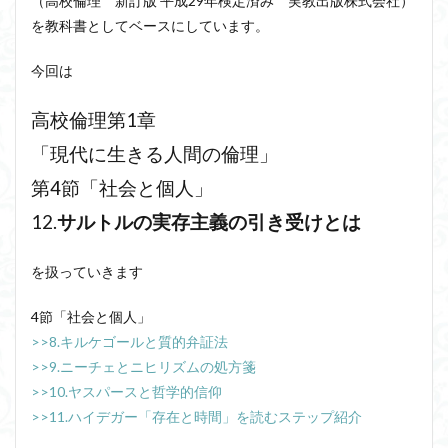
（高校倫理 新訂版 平成29年検定済み 実教出版株式会社）
洞窟の比喩
天才と変人は紙一重
哲学の教科書
を教科書としてベースにしています。
哲学の日
哲学は役に立つのか
哲学的ゾンビ
今回は
哲学者とは
啓蒙
善と悪のパラドックス
囚人のジレンマ
國分功一朗
國分国一郎
執着
高校倫理第1章
夏目漱石
大乗仏教
失語症
岡田斗司夫
「現代に生きる人間の倫理」
女性のいない民主主義
好き
宇佐美りん
第4節「社会と個人」
実存は本質に先立つ
実存主義
実学
家畜化
12.
サルトルの実存主義の引き受けとは
家畜化症候群
寸断された身体
対話
小乗仏教
小説
山口尚
法的三段論法
無知の知
を扱っていきます
命のスイッチ
論理実証主義
苫野一徳
4節「社会と個人」
蛙化現象
行動と行為の違い
西洋哲学
観光
>>8.キルケゴールと質的弁証法
言葉と脳と心
言葉の魂の哲学
言語の恣意性
>>9.ニーチェとニヒリズムの処方箋
言語プロソディ
言語論的転回
記憶力
>>10.ヤスパースと哲学的信仰
認知行動療法
認識論的切断
責任
自由意志
>>11.ハイデガー「存在と時間」を読むステップ紹介
赤坂真理
身体のローカル・ルールとコミュニケーション