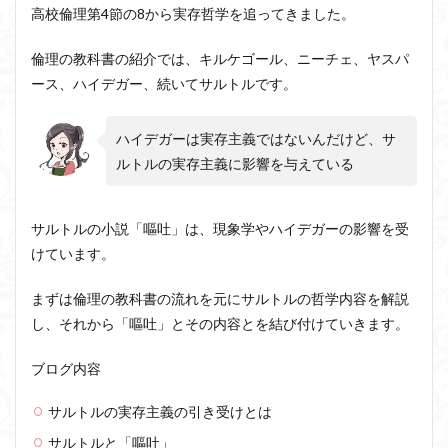
高校倫理第4節の8から実存哲学を追ってきました。
近内悠太
道徳
野生の思考
鏡像段階
闇の脳科学
青山拓央
非合理性
頭が強い
倫理の教科書の紹介では、キルケゴール、ニーチェ、ヤスパ
ース、ハイデガー、続いてサルトルです。
頭の回転が速い
頭の回転の速い人の話し方
食事
若松英輔
自由
生命倫理
糖尿病
ハイデガーは実存主義ではないんだけど、サ
生得観念
生成の哲学
生成の実践
相対主義
ルトルの実存主義に影響を与えている
知識学
磯崎憲一郎
社会契約説
社会学
私たちはどう生きるか
私たちはどう生きるのか
サルトルの小説「嘔吐」は、現象学やハイデガーの影響を受
私は脳ではない
科学哲学
積極的苦痛
経験論
けています。
自然法
絶対王政
維摩経
翻訳の不確定性
老いなき世界
老化
考えるを考える
脱魔術化
まずは倫理の教科書の流れを元にサルトルの哲学内容を解説
し、それから「嘔吐」とその内容とを結び付けていきます。
脳はすこぶる快楽主義
自己家畜化
自己意識
自己本位
自殺
自然権
哲学ってどんなこと
ブログ内容
名言
2021食テクノロジー
サルトルの実存主義の引き受けとは
ディフォルト・モード・ネットワーク
ジェンダー
サルトルと「嘔吐」
ジェンダー・バイアス
ジャン・ギトン