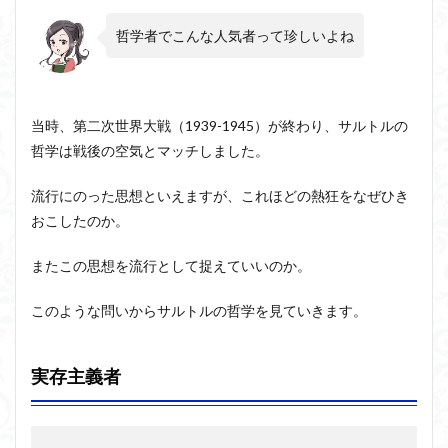
「実
アルチュセール
イデア論
サルトル
存は
哲学者でこんな人気者って珍しいよね
本質
イデオロギー
イメージ
ウィトゲンシュタイン
に先
ウィーバー
立
エピステーメー
エピソード様記憶
つ」
エピソード記憶
エロス
カルトブランディング
当時、第二次世界大戦（1939-1945）が終わり、サルトルの
1.3
ギンギツネ
クオリア
クワイン
ゲーム理論
哲学は戦後の空気とマッチしました。
「人
間は
ブランド
ブローカ
合理的
像
中動態
流行にのった思想といえますが、これほどの熱狂をなぜひき
自由
中島義道
人は食事から作られる
人新世
人間
の刑
おこしたのか。
に処
他人本位
代替プロテイン
伊藤亜紗
価値
せら
またこの思想を流行として捉えていいのか。
れて
個人主義
倫理
健康
健康寿命
六法
い
世俗化
具体例
分からない
利他
る」
このような問いからサルトルの哲学を見ていきます。
利他とはなにか
利他とは何か
前田健太郎
1.4
「地
副業
勉強の哲学
動物倫理
千葉雅也
実存主義者
獄と
反証可能性
古田徹也
右脳
は他
人の
世界は贈与でできている
不自由論
ブロードベント
こと
だ」