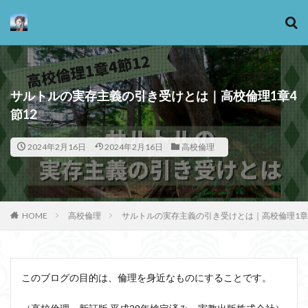
カテゴリー
サルトルの実存主義の引き受けとは｜高校倫理1章4
節12
タグ
2024年2月16日
2024年2月16日
高校倫理
13歳からのアート思考
感情
心にとって時間とは何か
心の哲学
忙しい
思考実験
恋愛
悪
情報
意味
意志
HOME
高校倫理
サルトルの実存主義の引き受けとは｜高校倫理1章4
愛
愛と性と存在
愛着
戦闘思考力
広辞苑
手の倫理
抵抗権
文芸
新科学哲学
日本哲学の最前線
東浩紀
このブログの目的は、倫理を身近なものにすることです。
桐野夏生
構造主義
機能主義
正義
死ぬ権利
民藝
法学
形而上学
左脳