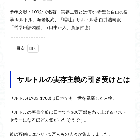
ジョン・サール
ジョン・ロック
ソクラテス
参考文献：100分で名著「実存主義とは何か‐希望と自由の哲
ソシュール
ソフィスト
タイムトラベル
学 サルトル」海老坂武、「嘔吐」サルトル著 白井浩司訳、
「哲学用語図鑑」（田中正人、斎藤哲也）
タブラ・ラサ
ダイアナ・ウィン・ジョーンズ
テンストラベル
テンスレストラベル
トマス・クーン
シニフィエ
トマス・ネーゲル
目次
ハイデガー
パラダイム
パラダイムシフト
1
サル
パロール
ヒラリー・パトナム
ファスティング
トル
の実
フィヒテ
フィルター理論
フィロソフィー
サルトルの実存主義の引き受けとは
存主
フーコー
フードテック革命
フードロス対策
義の
引き
ショーペンハウアー
シニフィアン
ブリコラージュ
受け
サルトル(1905-1980)は日本でも一世を風靡した人物。
とは
イデア
IPS細胞
J哲学
kindle本
1.1
NMNサプリ
かえるかげんしょう
じんしんせい
サルトルの著書全般は日本でも300万部を売り上げるベスト
実存
セラーになるほど人気だったそうです。
つながりすぎた世界の先に
主義
者
はじめてのウィトゲンシュタイン
ひらめき
彼の葬儀にはパリで5万人もの人々が集まりました。
1.2
わかりやすく
アウラ
アリストテレス