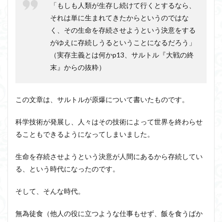
ユニバーサル・トーク
プラトン
プロタゴラス
「もしも人類が生存し続けて行くとするなら、
1.5
ベンヤミン
ペイ・フォワード
ホッブズ
それは単に生まれてきたからというのではな
アン
く、その生命を存続させようという決意をする
ボノボ
ポパー
マックス・ウェーバー
ガー
ジュ
がゆえに存続しうるということになるだろう」
マリーの部屋
マルクス・ガブリエル
マン
（実存主義とは何かp13、サルトル『大戦の終
マルス九・ガブリエル
マーケティング
2
末』からの抜粋）
マーケティング論
ライフスパン
不知の自覚
サル
トル
ラカン
ラッセル
ランガージュ
ラング
と
この文章は、サルトルが原爆について書いたものです。
「嘔
リチャード・ランガム
リヴァイアサン
吐」
ルイ・アルチュセール
ルソー
レビット
科学技術が発展し、人々はその技術によって世界を終わらせ
2.1
ることもできるようになってしまいました。
レヴィ＝ストロース
ロバート・ヒース
一般意志
「嘔
吐」
万人の万人に対する闘争
魔法使いハウルと火の悪魔
生命を存続させようという決意が人間にあるから存続してい
と思
考
る、という時代になったのです。
検索
2.2
そして、そんな時代。
すべ
ては
偶然
無為徒食（他人の役に立つような仕事もせず、飯を食うばか