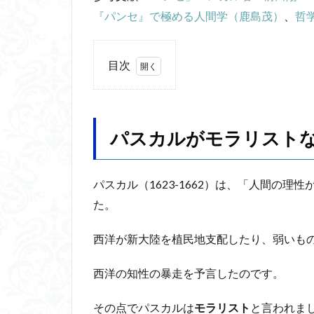
『パンセ』で極める人間学（鹿島茂）
、
哲
目次
1
パ
ス
カ
パスカルがモラリスト
ル
が
モ
パスカル（1623-1662）は、「人間の
ラ
た。
リ
ス
ト
西洋が新大陸を植民地支配したり、弱いも
な
理
西洋の知性の暴走を予言したのです。
由
1.1
その点でパスカルは
モラリスト
と言われま