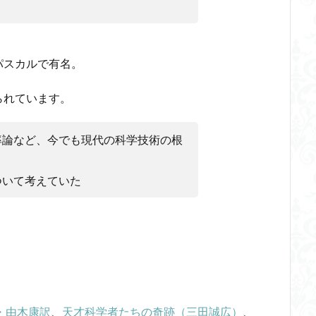
火の悪魔
検索
パスカルで有名。
られています。
率論など、今でも現代の科学技術の根
ついて考えていた
・由木康訳
、
天才科学者たちの奇跡（三田誠広）
、