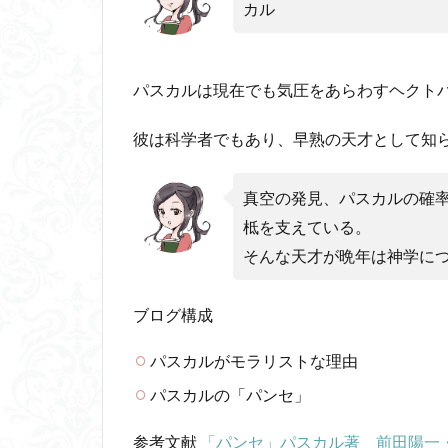
カル
魔法使いハウルと
パスカルは現在でも気圧をあらわすヘクト
彼は科学者でもあり、早熟の天才として知
真空の発見、パスカルの確
柢を支えている。
そんな天才が晩年は神学に
ブログ構成
パスカルがモラリストな理由
パスカルの「パンセ」
参考文献
「パンセ」パスカル著 前田陽一