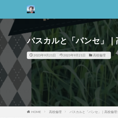
カテゴリー
パスカルと「パンセ」｜高
タグ
2023年9月21日
2023年9月21日
高校倫理
13歳からのアート
悪
情報
抵抗権
文芸
正義
死ぬ権
哲学の教科書
善と悪のパラドッ
失語症
岡田
HOME
高校倫理
パスカルと「パンセ」｜高校倫理1
実存主義
実