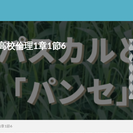
校倫理1章1節6
思考
感情
心にとって時間とは何か
心の哲学
忙しい
思
意味
意志
愛
愛と性と存在
愛着
戦闘思考力
広
新科学哲学
日本哲学の最前線
東浩紀
桐野夏生
構造主
利
民藝
法学
形而上学
左脳
洞窟の比喩
天才と変
哲学の日
哲学は役に立つのか
哲学的ゾンビ
哲学者とは
啓
クス
囚人のジレンマ
國分功一朗
國分国一郎
執着
夏目
斗司夫
女性のいない民主主義
好き
宇佐美りん
実存は本質に
章1節6
学
家畜化
家畜化症候群
寸断された身体
対話
小乗仏教