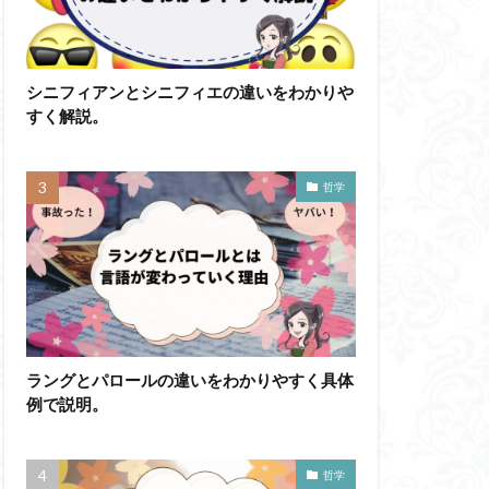
かげんしょう
わかりやすく
シニフィアンとシニフィエの違いをわかりや
すく解説。
イメージ
ド記憶
エロス
ド
ブローカ
哲学
他人本位
六法
世俗化
副業
勉強の哲学
不自由論
ペイ・フォワード
ラングとパロールの違いをわかりやすく具体
ガブリエル
例で説明。
自覚
ラカン
イ・アルチュセール
哲学
万人に対する闘争