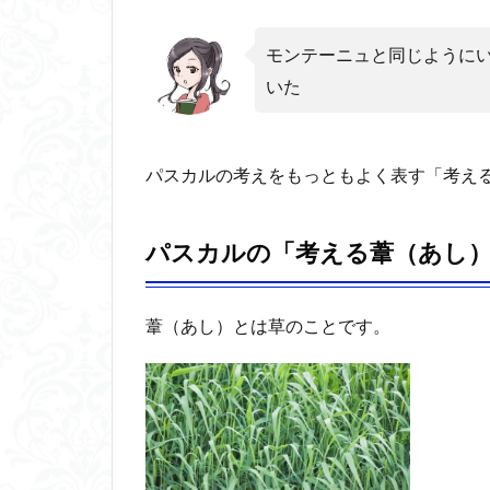
パスカ
ルの
「考え
モンテーニュと同じように
る葦
いた
（あ
し）」
2
パスカルの考えをもっともよく表す「考え
パス
カル
と
パスカルの「考える葦（あし
「パ
ン
セ」
葦（あし）とは草のことです。
2.1
パス
カル
の
「繊
細の
精