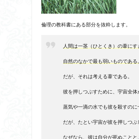
神」
2.2
パス
倫理の教科書にある部分を抜粋します。
カル
の三
つの
人間は一茎（ひとくき）の葦にす
秩序
自然のなかで最も弱いものである
だが、それは考える葦である。
彼を押しつぶすために、宇宙全体
蒸気や一滴の水でも彼を殺すのに
だが、たとい宇宙が彼を押しつぶ
なぜなら、彼は自分が死ぬことと