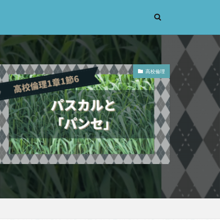
高校倫理
考実験
恋愛
辞苑
手の倫理
義
機能主義
人は紙一重
蒙
漱石
大乗仏教
先立つ
小説