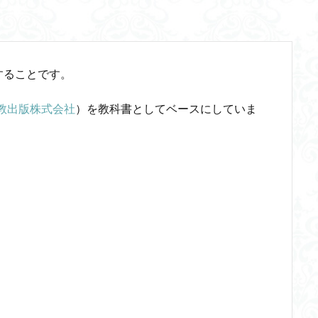
三段論法
無知の知
命のスイッチ
論理実証主義
苫野一徳
西洋哲学
観光
言葉と脳と心
言葉の魂の哲学
言語の恣
言語論的転回
記憶力
認知行動療法
認識論的切断
責任
することです。
体のローカル・ルールとコミュニケーション
近内悠太
道徳
野生の
青山拓央
非合理性
頭が強い
頭の回転が速い
頭の回転の速い
実教出版株式会社
）を教科書としてベースにしていま
輔
自由
生命倫理
糖尿病
生得観念
生成の哲学
生
識学
磯崎憲一郎
社会契約説
社会学
私たちはどう生きるか
るのか
私は脳ではない
科学哲学
積極的苦痛
経験論
自
の不確定性
老いなき世界
老化
考えるを考える
脱魔術化
主義
自己家畜化
自己意識
自己本位
自殺
自然権
食テクノロジー
ディフォルト・モード・ネットワーク
ジェンダー
ジョン・サール
ジョン・ロック
ソクラテス
ソシュール
タブラ・ラサ
ダイアナ・ウィン・ジョーンズ
テンストラベル
シニフィエ
トマス・ネーゲル
ハイデガー
パラダイム
パ
ラリー・パトナム
ファスティング
フィヒテ
フィルター理論