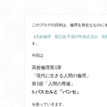
山口尚
法的
行動と行為の違い
言語プロソディ
このブログの目的は、倫理を身近なものに
赤坂真理
身
闇の脳科学
（
高校倫理 新訂版 平成29年検定済み 
食事
若松英
す。
相対主義
知
私たちはどう生き
今回は
維摩経
翻訳
高校倫理第1章
脳はすこぶる快楽
「現代に生きる人間の倫理」
名言
2021
第1節「人間の尊厳」
ジャン・ギトン
タイムトラベル
6.
パスカルと「パンセ」
トマス・クーン
を扱っていきます。
パロール
ヒ