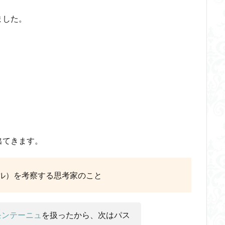
ードテック革命
フードロス対策
ショーペンハウアー
シニフィアン
ました。
イデア
IPS細胞
J哲学
kindle本
NMNサプリ
かえる
つながりすぎた世界の先に
はじめてのウィトゲンシュタイン
ひらめき
ストテレス
アルチュセール
イデア論
サルトル
イデオロギー
イン
ウィーバー
エピステーメー
エピソード様記憶
エピソー
ング
ギンギツネ
クオリア
クワイン
ゲーム理論
ブラン
中動態
中島義道
人は食事から作られる
人新世
人間
伊藤亜紗
価値
個人主義
倫理
健康
健康寿命
らない
利他
利他とはなにか
利他とは何か
前田健太郎
出てきます。
葉雅也
反証可能性
古田徹也
右脳
世界は贈与でできている
ユニバーサル・トーク
プラトン
プロタゴラス
ベンヤミン
ル）を考察する思考家のこと
ノボ
ポパー
マックス・ウェーバー
マリーの部屋
マルクス・
エル
マーケティング
マーケティング論
ライフスパン
不知の
ンガージュ
ラング
リチャード・ランガム
リヴァイアサン
ル
モンテーニュ
を扱ったから、次はパス
ット
レヴィ＝ストロース
ロバート・ヒース
一般意志
万人の