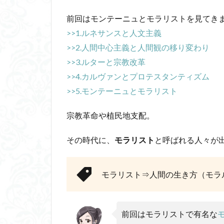
フーコー
フ
前回はモンテーニュとモラリストを見てき
ブリコラージュ
>>1.ルネサンスと人文主義
じんしんせい
>>2.人間中心主義と人間観の移り変わり
アウラ
アリ
>>3.ルターと宗教改革
ウィトゲンシュタ
>>4.カルヴァンとプロテスタンティズム
カルトブランディ
>>5.モンテーニュとモラリスト
合理的
像
宗教革命や植民地支配。
代替プロテイン
具体例
分か
その時代に、
モラリスト
と呼ばれる人々が
動物倫理
千
ブロードベント
モラリスト⇒人間の生き方（モラ
ホッブズ
ボ
マルス九・ガブリ
ラッセル
ラ
前回はモラリストで有名な
ルソー
レビ