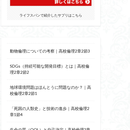
ライフスパンで紹介したサプリはこちら
動物倫理についての考察｜高校倫理2章2節3
SDGs（持続可能な開発目標）とは｜高校倫
理2章2節2
地球環境問題はほんとうに問題なのか？｜高
校倫理2章2節1
「死因の人類史」と技術の進歩｜高校倫理2
章1節4
生命の質（QOL）と自己決定｜高校倫理2章