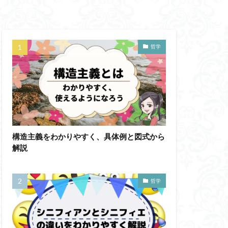
蛙化現象
意性
自由意志
哲学
思考
鏡像段階
人の話し方
成の実践
然法
絶対王政
構造主義をわかりやすく、具体例と図式から
哲学ってどんなこと
解説
ジェンダー・バイアス
ソフィスト
哲学
テンスレストラベル
ラダイムシフト
フィロソフィー