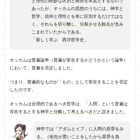
と理性の絶妙な区別と統合を本質とするもので
あったが、オッカムの思想のうちには、神学と
哲学、信仰と理性とを単に区別するだけではな
く、それらを
切り離し、分裂させる観点
が含み
こまれていたからである。
「新しく学ぶ 西洋哲学史」
オッカムは普遍論争（普遍が実在するかどうかという論争）
において、普遍を否定しました。
つまり、普遍的なものが「もの」として実在することを否定
したのです。
オッカムは合理的であるべき哲学は、「人間」という普遍は
存在するとする神学と
分離して考えるべき
だと説きました。
神学では「アダムとイブ」に人間の原罪をみ
る。（祖先が悪いことをしたから原罪を負