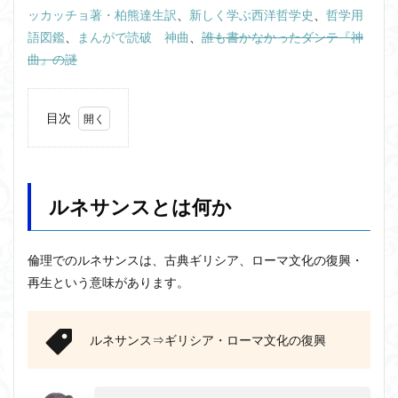
ッカッチョ著・柏熊達生訳
、
新しく学ぶ西洋哲学史
、
哲学用
ジョン・サール
ジョン・ロック
ソクラテス
語図鑑
、
まんがで読破 神曲
、
誰も書かなかったダンテ『神
ソシュール
ソフィスト
タイムトラベル
曲』の謎
タブラ・ラサ
ダイアナ・ウィン・ジョーンズ
テンストラベル
テンスレストラベル
目次
トマス・クーン
シニフィエ
トマス・ネーゲル
1
ハイデガー
パラダイム
パラダイムシフト
ルネ
サン
パロール
ヒラリー・パトナム
ファスティング
スと
ルネサンスとは何か
は何
フィヒテ
フィルター理論
フィロソフィー
か
フーコー
フードテック革命
フードロス対策
1.1
倫理でのルネサンスは、古典ギリシア、ローマ文化の復興・
ショーペンハウアー
シニフィアン
ブリコラージュ
絵画
再生という意味があります。
の変
イデア
IPS細胞
J哲学
kindle本
化
NMNサプリ
かえるかげんしょう
じんしんせい
1.2
ルネサンス⇒ギリシア・ローマ文化の復興
つながりすぎた世界の先に
署名
と自
はじめてのウィトゲンシュタイン
ひらめき
意識
わかりやすく
アウラ
アリストテレス