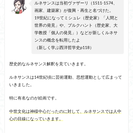
1.3
ルネサンスは当初ヴァザーリ（1511-1574、
アルチュセール
イデア論
サルトル
プラ
画家、建築家）が復興・再生と名づけた。
トン
イデオロギー
19世紀になってミシュレ（歴史家）「人間と
イメージ
ウィトゲンシュタイン
のイ
デア
世界の発見」や、ブルクハント（歴史家、大
ウィーバー
エピステーメー
エピソード様記憶
学教授「個人の発見」）などが新しくルネサ
2
エピソード記憶
エロス
カルトブランディング
ンスの概念を転用したよ
ルネ
ギンギツネ
クオリア
クワイン
ゲーム理論
サン
（新しく学ぶ西洋哲学史p118）
スと
ブランド
ブローカ
合理的
像
中動態
人文
主義
中島義道
人は食事から作られる
人新世
人間
歴史的なルネサンス解釈を見ていきます。
他人本位
2.1
代替プロテイン
伊藤亜紗
価値
ルネサンスは14世紀頃に芸術運動、思想運動として広まって
ボッ
個人主義
倫理
健康
健康寿命
六法
カチ
いきました。
オ
世俗化
具体例
分からない
利他
『デ
特に有名なのが絵画です。
利他とはなにか
利他とは何か
前田健太郎
カメ
ロ
副業
勉強の哲学
動物倫理
千葉雅也
ン』
中世文化は神様中心だったのに対して、ルネサンスでは人中
反証可能性
古田徹也
右脳
心の目線になっていきます。
3
世界は贈与でできている
不自由論
ブロードベント
ルネ
サン