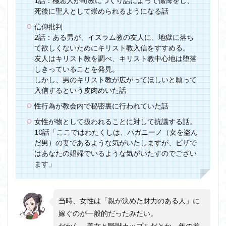
1話：極悪人が司教につくり話によって懺悔をし、
死後に聖人として崇められるようになる話
信仰批判
2話：ある男が、イスラム教の友人に、地獄に落ち
て欲しくないためにキリスト教入信をすすめる。
友人はキリスト教を調べ、キリスト教中心地は堕落
しきっていることを発見。
しかし、男のキリスト教が広がってほしいと願って
入信するという皮肉めいた話
性行為が教会内で秘密裏に行われていた話
女性が物として扱われることに対して抗議する話。
10話「ここではわたくしは、パガニーノ（女を盗ん
だ男）の妻であるような気がいたしますが、ピザで
はあなたの娼婦でいるような気がいたすのでござい
ます」
当時、女性は「親が決めた財力のある人」に
嫁ぐのが一般的だったみたい。
だから、美女と野獣カップルだとか、年の差