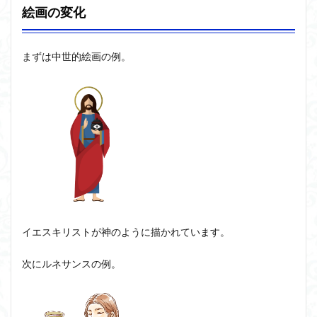
ユニバーサル・トーク
プラトン
プロタゴラス
スに
絵画の変化
おけ
ベンヤミン
ペイ・フォワード
ホッブズ
る神
ボノボ
ポパー
マックス・ウェーバー
学と
まずは中世的絵画の例。
哲学
マリーの部屋
マルクス・ガブリエル
3.1
マルス九・ガブリエル
マーケティング
中世
のス
マーケティング論
ライフスパン
不知の自覚
コラ
ラカン
ラッセル
ランガージュ
ラング
学
リチャード・ランガム
リヴァイアサン
3.2
オッ
ルイ・アルチュセール
ルソー
レビット
カム
レヴィ＝ストロース
ロバート・ヒース
一般意志
のカ
ミソ
万人の万人に対する闘争
魔法使いハウルと火の悪魔
リ
イエスキリストが神のように描かれています。
3.3
検索
ルネ
次にルネサンスの例。
サン
スと
オッ
カム