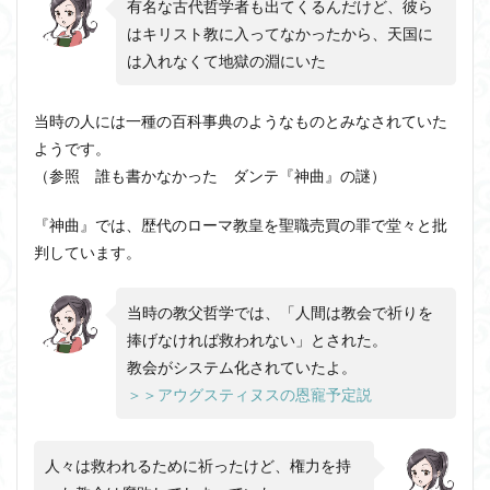
有名な古代哲学者も出てくるんだけど、彼ら
はキリスト教に入ってなかったから、天国に
は入れなくて地獄の淵にいた
当時の人には一種の百科事典のようなものとみなされていた
ようです。
（参照 誰も書かなかった ダンテ『神曲』の謎）
『神曲』では、歴代のローマ教皇を聖職売買の罪で堂々と批
判しています。
当時の教父哲学では、「人間は教会で祈りを
捧げなければ救われない」とされた。
教会がシステム化されていたよ。
＞＞アウグスティヌスの恩寵予定説
人々は救われるために祈ったけど、権力を持