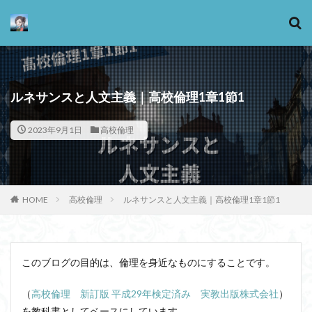
カテゴリー
ルネサンスと人文主義｜高校倫理1章1節1
2023年9月1日
高校倫理
タグ
13歳からのアート思考
感情
心にとって時間とは何か
心の哲学
忙しい
HOME
高校倫理
ルネサンスと人文主義｜高校倫理1章1節1
思考実験
恋愛
悪
情報
意味
意志
愛
愛と性と存在
愛着
戦闘思考力
広辞苑
手の倫理
抵抗権
文芸
このブログの目的は、倫理を身近なものにすることです。
新科学哲学
日本哲学の最前線
東浩紀
桐野夏生
構造主義
機能主義
正義
（
高校倫理 新訂版 平成29年検定済み 実教出版株式会社
）
死ぬ権利
民藝
法学
形而上学
左脳
を教科書としてベースにしています。