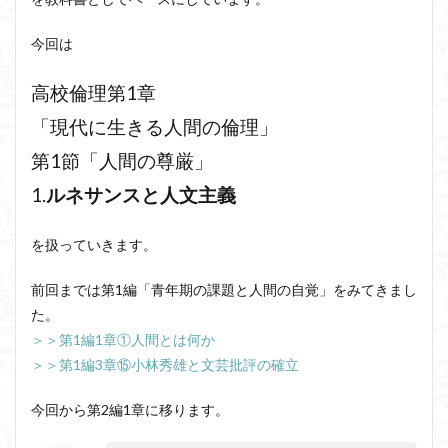
洞窟の比喩
天才と変人は紙一重
哲学の教科書
今回は
哲学の日
哲学は役に立つのか
哲学的ゾンビ
哲学者とは
啓蒙
善と悪のパラドックス
高校倫理第1章
囚人のジレンマ
國分功一朗
國分国一郎
執着
「現代に生きる人間の倫理」
夏目漱石
大乗仏教
失語症
岡田斗司夫
第1節「人間の尊厳」
女性のいない民主主義
好き
宇佐美りん
1.
ルネサンスと人文主義
実存は本質に先立つ
実存主義
実学
家畜化
家畜化症候群
寸断された身体
対話
小乗仏教
を扱っていきます。
小説
山口尚
法的三段論法
無知の知
前回までは第1編「青年期の課題と人間の自覚」をみてきまし
命のスイッチ
論理実証主義
苫野一徳
た。
蛙化現象
行動と行為の違い
西洋哲学
観光
＞＞第1編1章①人間とは何か
言葉と脳と心
言葉の魂の哲学
言語の恣意性
＞＞第1編3章⑮小林秀雄と文芸批評の確立
言語プロソディ
言語論的転回
記憶力
今回から第2編1章に移ります。
認知行動療法
認識論的切断
責任
自由意志
赤坂真理
身体のローカル・ルールとコミュニケーション