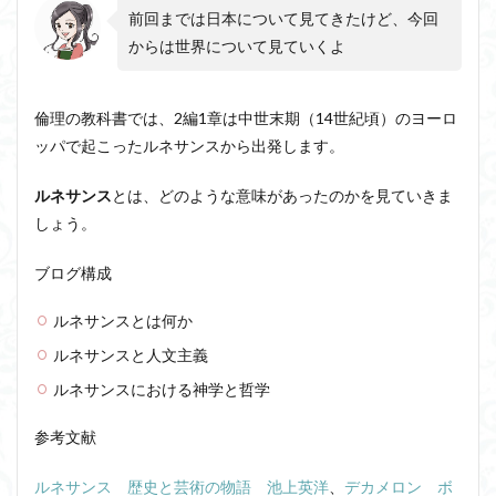
前回までは日本について見てきたけど、今回
近内悠太
道徳
野生の思考
鏡像段階
からは世界について見ていくよ
闇の脳科学
青山拓央
非合理性
頭が強い
頭の回転が速い
頭の回転の速い人の話し方
食事
倫理の教科書では、2編1章は中世末期（14世紀頃）のヨーロ
若松英輔
自由
生命倫理
糖尿病
ッパで起こったルネサンスから出発します。
生得観念
生成の哲学
生成の実践
相対主義
知識学
磯崎憲一郎
社会契約説
社会学
ルネサンス
とは、どのような意味があったのかを見ていきま
しょう。
私たちはどう生きるか
私たちはどう生きるのか
私は脳ではない
科学哲学
積極的苦痛
経験論
ブログ構成
自然法
絶対王政
維摩経
翻訳の不確定性
ルネサンスとは何か
老いなき世界
老化
考えるを考える
脱魔術化
ルネサンスと人文主義
脳はすこぶる快楽主義
自己家畜化
自己意識
ルネサンスにおける神学と哲学
自己本位
自殺
自然権
哲学ってどんなこと
名言
2021食テクノロジー
参考文献
ディフォルト・モード・ネットワーク
ジェンダー
ルネサンス 歴史と芸術の物語 池上英洋
、
デカメロン ボ
ジェンダー・バイアス
ジャン・ギトン