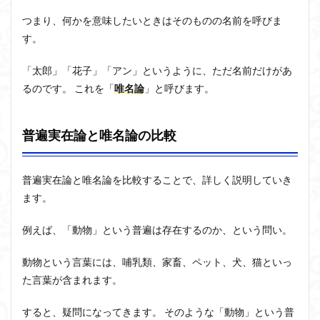
ユニバーサル・トーク
プラトン
プロタゴラス
つまり、何かを意味したいときはそのものの名前を呼びま
ベンヤミン
ペイ・フォワード
ホッブズ
す。
ボノボ
ポパー
マックス・ウェーバー
マリーの部屋
マルクス・ガブリエル
「太郎」「花子」「アン」というように、ただ名前だけがあ
マルス九・ガブリエル
マーケティング
るのです。 これを「
唯名論
」と呼びます。
マーケティング論
ライフスパン
不知の自覚
ラカン
ラッセル
ランガージュ
ラング
普遍実在論と唯名論の比較
リチャード・ランガム
リヴァイアサン
ルイ・アルチュセール
ルソー
レビット
普遍実在論と唯名論を比較することで、詳しく説明していき
レヴィ＝ストロース
ロバート・ヒース
一般意志
ます。
万人の万人に対する闘争
魔法使いハウルと火の悪魔
例えば、「動物」という普遍は存在するのか、という問い。
検索
動物という言葉には、哺乳類、家畜、ペット、犬、猫といっ
た言葉が含まれます。
すると、疑問になってきます。 そのような「動物」という普