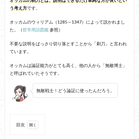
オッカムの剃刀とは、説明はできるだけ単純な方が良いとい
洞窟の比喩
天才と変人は紙一重
哲学の教科書
う考え方
です。
哲学の日
哲学は役に立つのか
哲学的ゾンビ
オッカムのウィリアム
（1285～1347）によって説かれまし
哲学者とは
啓蒙
善と悪のパラドックス
た。（
哲学用語図鑑
参照）
囚人のジレンマ
國分功一朗
國分国一郎
執着
不要な説明をばっさり切り落とすことから「
剃刀
」と言われ
夏目漱石
大乗仏教
失語症
岡田斗司夫
ています。
女性のいない民主主義
好き
宇佐美りん
実存は本質に先立つ
実存主義
実学
家畜化
オッカムは論証能力がとても高く、他の人から「
無敵博士
」
家畜化症候群
寸断された身体
対話
小乗仏教
と呼ばれていたそうです。
小説
山口尚
法的三段論法
無知の知
無敵戦士！どう論証に使ったんだろう。
命のスイッチ
論理実証主義
苫野一徳
蛙化現象
行動と行為の違い
西洋哲学
観光
言葉と脳と心
言葉の魂の哲学
言語の恣意性
言語プロソディ
言語論的転回
記憶力
目次
認知行動療法
認識論的切断
責任
自由意志
1
赤坂真理
身体のローカル・ルールとコミュニケーション
オッ