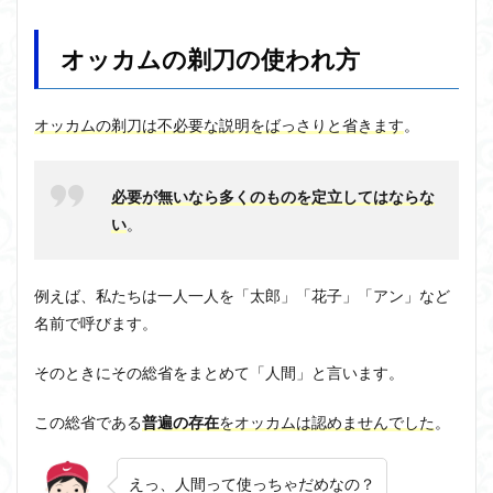
カム
近内悠太
道徳
野生の思考
鏡像段階
の剃
オッカムの剃刀の使われ方
刀の
闇の脳科学
青山拓央
非合理性
頭が強い
使わ
頭の回転が速い
頭の回転の速い人の話し方
食事
れ方
オッカムの剃刀は不必要な説明をばっさりと省きます
。
若松英輔
自由
生命倫理
糖尿病
2
オッ
生得観念
生成の哲学
生成の実践
相対主義
カム
知識学
磯崎憲一郎
社会契約説
社会学
の剃
必要が無いなら多くのものを定立してはならな
刀の
い
。
私たちはどう生きるか
私たちはどう生きるのか
成り
立ち
私は脳ではない
科学哲学
積極的苦痛
経験論
2.1
自然法
絶対王政
維摩経
翻訳の不確定性
例えば、私たちは一人一人を「太郎」「花子」「アン」など
普遍
名前で呼びます。
老いなき世界
老化
考えるを考える
脱魔術化
実在
論と
脳はすこぶる快楽主義
自己家畜化
自己意識
唯名
そのときにその総省をまとめて「人間」と言います。
自己本位
論の
自殺
自然権
哲学ってどんなこと
比較
この総省である
普遍の存在
をオッカムは認めませんでした
。
名言
2021食テクノロジー
2.2
ディフォルト・モード・ネットワーク
ジェンダー
普遍
えっ、人間って使っちゃだめなの？
実在
ジェンダー・バイアス
ジャン・ギトン