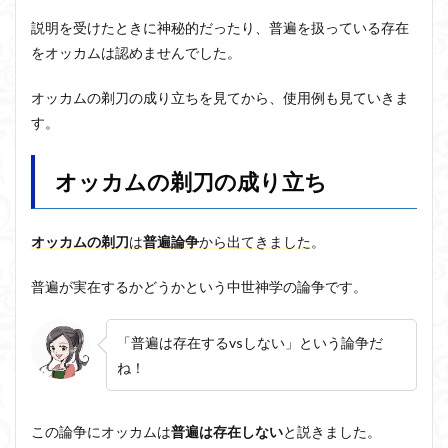
説明を受けたときに神秘的だったり、普遍を扱っている存在
アルチュセール
イデア論
サルトル
をオッカムは認めませんでした。
イデオロギー
イメージ
ウィトゲンシュタイン
ウィーバー
エピステーメー
エピソード様記憶
オッカムの剃刀の成り立ちを見てから、使用例も見ていきま
エピソード記憶
エロス
カルトブランディング
す。
ギンギツネ
クオリア
クワイン
ゲーム理論
オッカムの剃刀の成り立ち
ブランド
ブローカ
合理的
像
中動態
中島義道
人は食事から作られる
人新世
人間
他人本位
代替プロテイン
伊藤亜紗
価値
オッカムの剃刀
は
普遍論争
から出てきました
。
個人主義
倫理
健康
健康寿命
六法
普遍が実在するかどうかという中世神学の論争です。
世俗化
具体例
分からない
利他
利他とはなにか
利他とは何か
前田健太郎
「普遍は存在するvsしない」という論争だ
副業
勉強の哲学
動物倫理
千葉雅也
ね！
反証可能性
古田徹也
右脳
世界は贈与でできている
不自由論
ブロードベント
この論争にオッカムは
普遍は存在しない
と説きました。