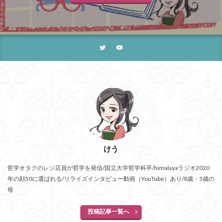
けう
哲学オタクのレジ店員が哲学を発信/国立大学哲学科卒/himalayaラジオ2020
年の顔50に選ばれる/リライズインタビュー動画（YouTube）あり/8歳・5歳の
母
投稿記事一覧へ