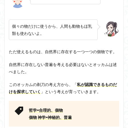
論と
ジョン・サール
ジョン・ロック
ソクラテス
唯名
論が
ソシュール
ソフィスト
タイムトラベル
争う
理由
タブラ・ラサ
ダイアナ・ウィン・ジョーンズ
個々の物だけに使うから、人間も動物もほ乳
類も使わないよ。
3
テンストラベル
テンスレストラベル
オッ
トマス・クーン
シニフィエ
トマス・ネーゲル
カム
の剃
ハイデガー
パラダイム
パラダイムシフト
ただ使えるものは、自然界に存在する一つ一つの個物です。
刀を
パロール
ヒラリー・パトナム
ファスティング
使っ
自然界に存在しない普遍を考える必要はないとオッカムは述
てみ
フィヒテ
フィルター理論
フィロソフィー
よう
べました。
フーコー
フードテック革命
フードロス対策
4
このオッカムの剃刀の考え方から、「
私が認識できるものだ
オッ
ショーペンハウアー
シニフィアン
ブリコラージュ
カム
けを探求していく
」という考えが育っていきます。
イデア
IPS細胞
J哲学
kindle本
の剃
刀ー
NMNサプリ
かえるかげんしょう
じんしんせい
まと
哲学⇨合理的、個物
め
つながりすぎた世界の先に
個物
神学⇨神秘的、普遍
はじめてのウィトゲンシュタイン
ひらめき
わかりやすく
アウラ
アリストテレス