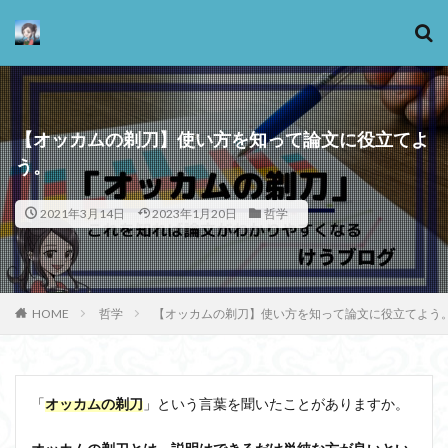
カテゴリー
【オッカムの剃刀】使い方を知って論文に役立てよ
う。
タグ
2021年3月14日
2023年1月20日
哲学
13歳からのアート思考
感情
心にとって時間とは何か
心の哲学
忙しい
思考実験
恋愛
悪
情報
意味
意志
HOME
哲学
【オッカムの剃刀】使い方を知って論文に役立てよう
愛
愛と性と存在
愛着
戦闘思考力
広辞苑
手の倫理
抵抗権
文芸
新科学哲学
日本哲学の最前線
東浩紀
「
オッカムの剃刀
」という言葉を聞いたことがありますか。
桐野夏生
構造主義
機能主義
正義
死ぬ権利
民藝
法学
形而上学
左脳