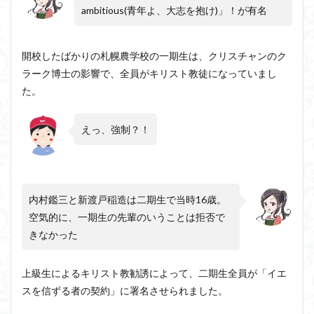
み）
ambitious(青年よ、大志を抱け)」！が有名
1.2
道徳
開校したばかりの札幌農学校の一期生は、クリスチャンのク
的分
裂
ラーク博士の影響で、全員がキリスト教徒になっていまし
た。
1.3
目的
意識
えっ、強制？！
2
内村
鑑三
が
「二
内村鑑三と新渡戸稲造は二期生で当時16歳。
つの
空気的に、一期生の先輩のいうことは拒否で
J」
と述
きなかった
べた
理由
上級生によるキリスト教勧誘によって、二期生全員が「イエ
2.1
スを信ずる者の契約」に署名させられました。
内村
鑑三