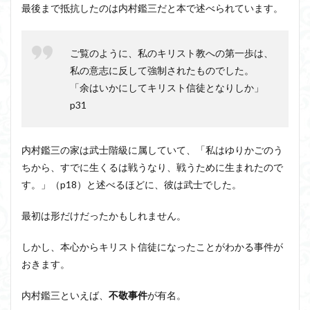
のそ
最後まで抵抗したのは内村鑑三だと本で述べられています。
の後
ご覧のように、私のキリスト教への第一歩は、
私の意志に反して強制されたものでした。
「余はいかにしてキリスト信徒となりしか」
p31
内村鑑三の家は武士階級に属していて、「私はゆりかごのう
ちから、すでに生くるは戦うなり、戦うために生まれたので
す。」（p18）と述べるほどに、彼は武士でした。
最初は形だけだったかもしれません。
しかし、本心からキリスト信徒になったことがわかる事件が
おきます。
内村鑑三といえば、
不敬事件
が有名。