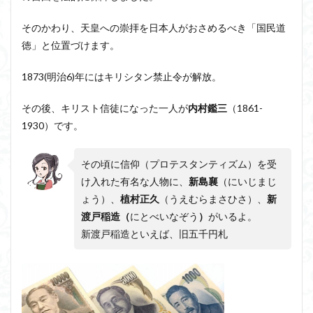
ジョン・サール
ジョン・ロック
ソクラテス
そのかわり、天皇への崇拝を日本人がおさめるべき「国民道
ソシュール
ソフィスト
タイムトラベル
徳」と位置づけます。
タブラ・ラサ
ダイアナ・ウィン・ジョーンズ
1873(明治6)年にはキリシタン禁止令が解放。
テンストラベル
テンスレストラベル
トマス・クーン
シニフィエ
トマス・ネーゲル
その後、キリスト信徒になった一人が
内村鑑三
（1861-
ハイデガー
パラダイム
パラダイムシフト
1930）です。
パロール
ヒラリー・パトナム
ファスティング
その頃に信仰（プロテスタンティズム）を受
フィヒテ
フィルター理論
フィロソフィー
け入れた有名な人物に、
新島襄
（にいじまじ
フーコー
フードテック革命
フードロス対策
ょう）、
植村正久
（うえむらまさひさ）、
新
ショーペンハウアー
シニフィアン
ブリコラージュ
渡戸稲造（
にとべいなぞう
）
がいるよ。
イデア
IPS細胞
J哲学
kindle本
新渡戸稲造といえば、旧五千円札
NMNサプリ
かえるかげんしょう
じんしんせい
つながりすぎた世界の先に
はじめてのウィトゲンシュタイン
ひらめき
わかりやすく
アウラ
アリストテレス