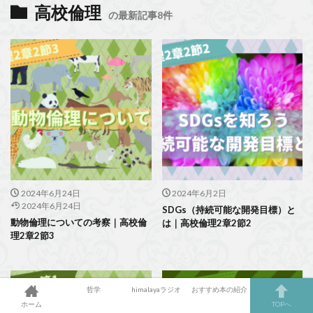
高校倫理
の最新記事8件
2024年6月24日
2024年6月2日
2024年6月24日
SDGs（持続可能な開発目標）と
動物倫理についての考察｜高校倫
は｜高校倫理2章2節2
理2章2節3
哲学
himalayaラジオ
おすすめ本の紹介
ホーム
TOPへ