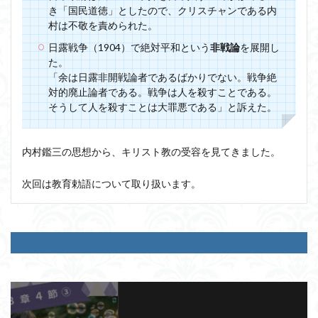
き「国民道徳」としたので、クリスチャンである内
村は不敬を責められた。
日露戦争（1904）で絶対平和という
非戦論
を展開し
た。
「余は日露非開戦論者であるばかりでない。戦争絶
対的廃止論者である。戦争は人を殺すことである。
そうして人を殺すことは大罪悪である」と訴えた。
内村鑑三の思想から、キリスト教の受容を見てきました。
次回は教育勅語について取り扱います。