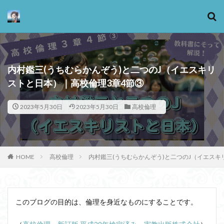
カテゴリー
内村鑑三(うちむらかんぞう)と二つのJ（イエスキリ
ストと日本）｜高校倫理3章4節③
タグ
2023年5月30日
2023年5月30日
高校倫理
13歳からのアート思考
感情
心にとって時間とは何か
心の哲学
忙しい
思考実験
恋愛
悪
情報
意味
意志
HOME
高校倫理
内村鑑三(うちむらかんぞう)と二つのJ（イエスキ
愛
愛と性と存在
愛着
戦闘思考力
広辞苑
手の倫理
抵抗権
文芸
新科学哲学
日本哲学の最前線
東浩紀
このブログの目的は、倫理を身近なものにすることです。
桐野夏生
構造主義
機能主義
正義
死ぬ権利
民藝
法学
形而上学
左脳