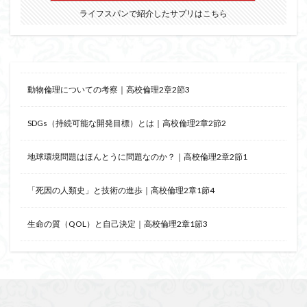
ライフスパンで紹介したサプリはこちら
動物倫理についての考察｜高校倫理2章2節3
SDGs（持続可能な開発目標）とは｜高校倫理2章2節2
地球環境問題はほんとうに問題なのか？｜高校倫理2章2節1
「死因の人類史」と技術の進歩｜高校倫理2章1節4
生命の質（QOL）と自己決定｜高校倫理2章1節3