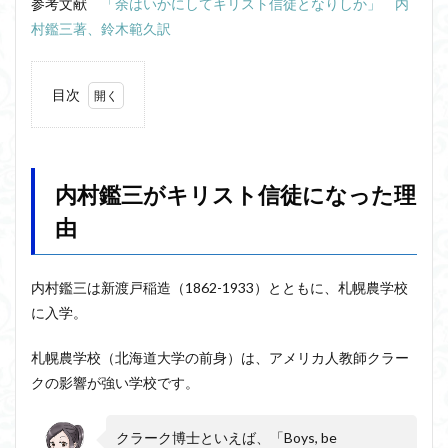
ユニバーサル・トーク
プラトン
プロタゴラス
参考文献
「余はいかにしてキリスト信徒となりしか」 内
村鑑三著、鈴木範久訳
ベンヤミン
ペイ・フォワード
ホッブズ
ボノボ
ポパー
マックス・ウェーバー
マリーの部屋
マルクス・ガブリエル
目次
1
マルス九・ガブリエル
マーケティング
内村
マーケティング論
ライフスパン
不知の自覚
鑑三
がキ
ラカン
ラッセル
ランガージュ
ラング
内村鑑三がキリスト信徒になった理
リス
リチャード・ランガム
リヴァイアサン
ト信
由
徒に
ルイ・アルチュセール
ルソー
レビット
なっ
た理
レヴィ＝ストロース
ロバート・ヒース
一般意志
由
内村鑑三は新渡戸稲造（1862-1933）とともに、札幌農学校
万人の万人に対する闘争
魔法使いハウルと火の悪魔
に入学。
1.1
八百
検索
万の
札幌農学校（北海道大学の前身）は、アメリカ人教師クラー
神
クの影響が強い学校です。
（や
およ
ろず
クラーク博士といえば、「Boys, be
のか