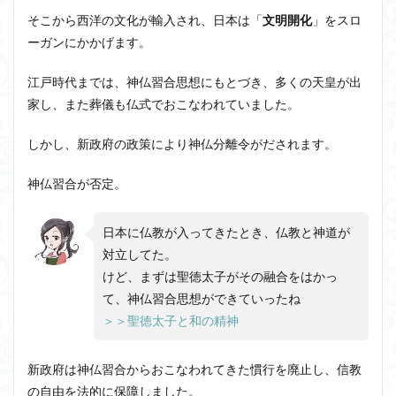
そこから西洋の文化が輸入され、日本は「
文明開化
」をスロ
近内悠太
道徳
野生の思考
鏡像段階
ーガンにかかげます。
闇の脳科学
青山拓央
非合理性
頭が強い
頭の回転が速い
頭の回転の速い人の話し方
食事
江戸時代までは、神仏習合思想にもとづき、多くの天皇が出
若松英輔
自由
生命倫理
糖尿病
家し、また葬儀も仏式でおこなわれていました。
生得観念
生成の哲学
生成の実践
相対主義
しかし、新政府の政策により神仏分離令がだされます。
知識学
磯崎憲一郎
社会契約説
社会学
私たちはどう生きるか
私たちはどう生きるのか
神仏習合が否定。
私は脳ではない
科学哲学
積極的苦痛
経験論
日本に仏教が入ってきたとき、仏教と神道が
自然法
絶対王政
維摩経
翻訳の不確定性
対立してた。
老いなき世界
老化
考えるを考える
脱魔術化
けど、まずは聖徳太子がその融合をはかっ
脳はすこぶる快楽主義
自己家畜化
自己意識
て、神仏習合思想ができていったね
自己本位
自殺
自然権
哲学ってどんなこと
＞＞聖徳太子と和の精神
名言
2021食テクノロジー
ディフォルト・モード・ネットワーク
ジェンダー
新政府は神仏習合からおこなわれてきた慣行を廃止し、信教
の自由を法的に保障しました。
ジェンダー・バイアス
ジャン・ギトン