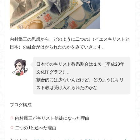
アルチュセール
イデア論
サルトル
イデオロギー
イメージ
ウィトゲンシュタイン
ウィーバー
エピステーメー
エピソード様記憶
エピソード記憶
エロス
カルトブランディング
内村鑑三の思想から、どのように二つのJ（イエスキリストと
ギンギツネ
クオリア
クワイン
ゲーム理論
日本）の融合がはかられたのかをみていきます。
ブランド
ブローカ
合理的
像
中動態
日本でのキリスト教系割合は１％（平成23年
中島義道
人は食事から作られる
人新世
人間
文化庁グラフ）。
他人本位
代替プロテイン
伊藤亜紗
価値
割合的には少ないんだけど、どのようにキリ
個人主義
倫理
健康
健康寿命
六法
スト教は受け入れられたのかな
世俗化
具体例
分からない
利他
利他とはなにか
利他とは何か
前田健太郎
ブログ構成
副業
勉強の哲学
動物倫理
千葉雅也
内村鑑三がキリスト信徒になった理由
反証可能性
古田徹也
右脳
二つのJと述べた理由
世界は贈与でできている
不自由論
ブロードベント