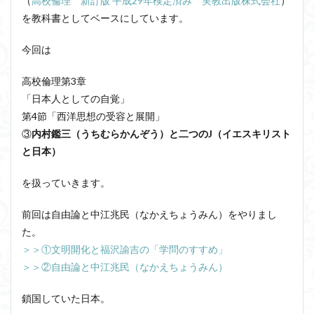
（
高校倫理 新訂版 平成29年検定済み 実教出版株式会社
）
洞窟の比喩
天才と変人は紙一重
哲学の教科書
を教科書としてベースにしています。
哲学の日
哲学は役に立つのか
哲学的ゾンビ
今回は
哲学者とは
啓蒙
善と悪のパラドックス
囚人のジレンマ
國分功一朗
國分国一郎
執着
高校倫理第3章
「日本人としての自覚」
夏目漱石
大乗仏教
失語症
岡田斗司夫
第4節「西洋思想の受容と展開」
女性のいない民主主義
好き
宇佐美りん
③
内村鑑三（うちむらかんぞう）と二つのJ（イエスキリスト
実存は本質に先立つ
実存主義
実学
家畜化
と日本）
家畜化症候群
寸断された身体
対話
小乗仏教
を扱っていきます。
小説
山口尚
法的三段論法
無知の知
命のスイッチ
論理実証主義
苫野一徳
前回は自由論と中江兆民（なかえちょうみん）をやりまし
蛙化現象
行動と行為の違い
西洋哲学
観光
た。
言葉と脳と心
言葉の魂の哲学
言語の恣意性
＞＞①文明開化と福沢諭吉の「学問のすすめ」
＞＞②自由論と中江兆民（なかえちょうみん）
言語プロソディ
言語論的転回
記憶力
認知行動療法
認識論的切断
責任
自由意志
鎖国していた日本。
赤坂真理
身体のローカル・ルールとコミュニケーション