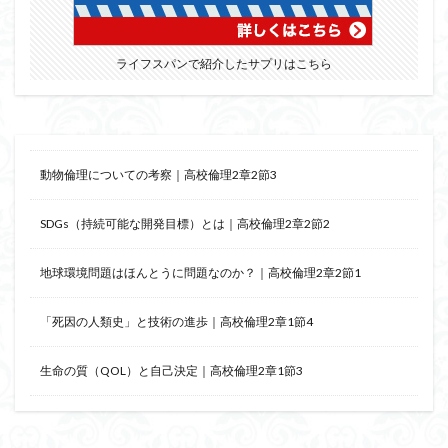
ライフスパンで紹介したサプリはこちら
動物倫理についての考察｜高校倫理2章2節3
SDGs（持続可能な開発目標）とは｜高校倫理2章2節2
地球環境問題はほんとうに問題なのか？｜高校倫理2章2節1
「死因の人類史」と技術の進歩｜高校倫理2章1節4
生命の質（QOL）と自己決定｜高校倫理2章1節3