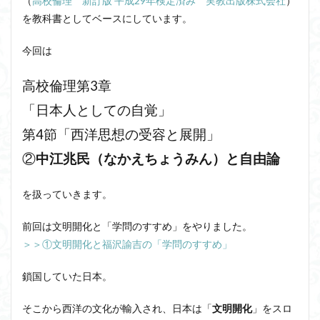
（
高校倫理 新訂版 平成29年検定済み 実教出版株式会社
）
洞窟の比喩
天才と変人は紙一重
哲学の教科書
を教科書としてベースにしています。
哲学の日
哲学は役に立つのか
哲学的ゾンビ
今回は
哲学者とは
啓蒙
善と悪のパラドックス
囚人のジレンマ
國分功一朗
國分国一郎
執着
高校倫理第3章
夏目漱石
大乗仏教
失語症
岡田斗司夫
「日本人としての自覚」
女性のいない民主主義
好き
宇佐美りん
第4節「西洋思想の受容と展開」
実存は本質に先立つ
実存主義
実学
家畜化
②
中江兆民（なかえちょうみん）と自由論
家畜化症候群
寸断された身体
対話
小乗仏教
小説
山口尚
法的三段論法
無知の知
を扱っていきます。
命のスイッチ
論理実証主義
苫野一徳
前回は文明開化と「学問のすすめ」をやりました。
蛙化現象
行動と行為の違い
西洋哲学
観光
＞＞①文明開化と福沢諭吉の「学問のすすめ」
言葉と脳と心
言葉の魂の哲学
言語の恣意性
言語プロソディ
言語論的転回
記憶力
鎖国していた日本。
認知行動療法
認識論的切断
責任
自由意志
そこから西洋の文化が輸入され、日本は「
文明開化
」をスロ
赤坂真理
身体のローカル・ルールとコミュニケーション