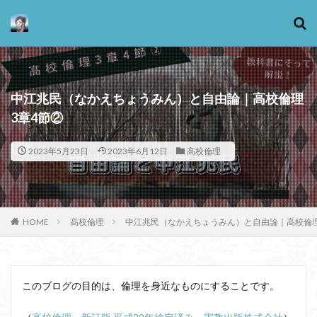
カテゴリー
中江兆民（なかえちょうみん）と自由論｜高校倫理
3章4節②
タグ
2023年5月23日
2023年6月12日
高校倫理
13歳からのアート思考
感情
心にとって時間とは何か
心の哲学
忙しい
思考実験
恋愛
悪
情報
意味
意志
HOME
高校倫理
中江兆民（なかえちょうみん）と自由論｜高校倫理
愛
愛と性と存在
愛着
戦闘思考力
広辞苑
手の倫理
抵抗権
文芸
新科学哲学
日本哲学の最前線
東浩紀
このブログの目的は、倫理を身近なものにすることです。
桐野夏生
構造主義
機能主義
正義
死ぬ権利
民藝
法学
形而上学
左脳