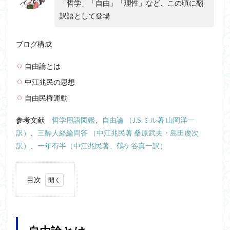
「哲学」「自由」「理性」など、この頃に翻
ジョン・サール
ジョン・ロック
ソクラテス
訳語として登場
ソシュール
ソフィスト
タイムトラベル
ブログ構成
タブラ・ラサ
ダイアナ・ウィン・ジョーンズ
テンストラベル
テンスレストラベル
自由論とは
トマス・クーン
シニフィエ
トマス・ネーゲル
中江兆民の思想
ハイデガー
パラダイム
パラダイムシフト
自由民権運動
パロール
ヒラリー・パトナム
ファスティング
参考文献
哲学用語図鑑
、
自由論 （J.S.
ミル著 山岡洋一
フィヒテ
フィルター理論
フィロソフィー
訳）
、
三酔人経綸問答 （中江兆民著 桑原武夫・島田虔次
フーコー
フードテック革命
フードロス対策
訳）
、
一年有半（中江兆民著、鶴ケ谷真一訳）
ショーペンハウアー
シニフィアン
ブリコラージュ
イデア
IPS細胞
J哲学
kindle本
目次
NMNサプリ
かえるかげんしょう
じんしんせい
1
つながりすぎた世界の先に
自由
論と
はじめてのウィトゲンシュタイン
ひらめき
は
わかりやすく
アウラ
アリストテレス