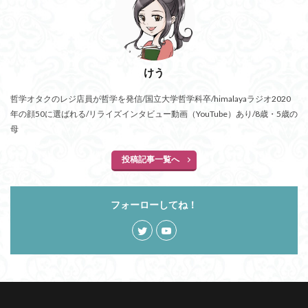
けう
哲学オタクのレジ店員が哲学を発信/国立大学哲学科卒/himalayaラジオ2020
年の顔50に選ばれる/リライズインタビュー動画（YouTube）あり/8歳・5歳の
母
投稿記事一覧へ
フォーローしてね！