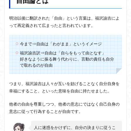
自由論とは
1.1
アルチュセール
イデア論
サルトル
J.S.ミ
ルの
イデオロギー
イメージ
ウィトゲンシュタイン
明治以後に翻訳された「自由」という言葉は、福沢諭吉によ
思想
って再定義されて広まったと言われています。
ウィーバー
エピステーメー
エピソード様記憶
1.2
エピソード記憶
エロス
カルトブランディング
J.S.ミ
ルの
ギンギツネ
今まで⇒自由は「わがまま」というイメージ
クオリア
クワイン
ゲーム理論
「自
由
ブランド
ブローカ
合理的
像
中動態
福沢諭吉訳⇒自由は「自らをもって由となす」
論」
好きなように振る舞う代わりに、言動の責任も自分
中島義道
人は食事から作られる
人新世
人間
で取れるのが自由
2
他人本位
代替プロテイン
伊藤亜紗
価値
自由
論と
個人主義
倫理
健康
健康寿命
六法
中江
つまり、福沢諭吉は人々が互いを妨げることなく自分自身を
世俗化
具体例
分からない
利他
兆民
幸福にすること、といった意味を自由に持たせました。
の思
利他とはなにか
利他とは何か
前田健太郎
想
他者の自由を尊重しつつ、他者の意志にではなく自己自身の
副業
勉強の哲学
動物倫理
千葉雅也
2.1
意志に従って行為することが自由です。
反証可能性
中江
古田徹也
右脳
兆民
世界は贈与でできている
不自由論
ブロードベント
の
人に迷惑をかけずに、自分の決まりに従うこ
「三