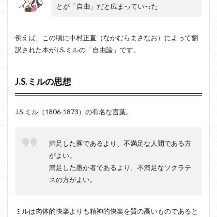
ユニバーサル・トーク
プラトン
プロタゴラス
とが「自由」だと広まっていった
酔人
ベンヤミン
経綸
ペイ・フォワード
ホッブズ
問
ボノボ
ポパー
マックス・ウェーバー
答」
例えば、この頃に中村正直（なかむらまさなお）によって翻
（さ
マリーの部屋
マルクス・ガブリエル
訳された本がJ.S.ミルの「自由論」です。
んす
マルス九・ガブリエル
いじ
マーケティング
んけ
マーケティング論
ライフスパン
不知の自覚
いり
J.S.ミルの思想
んも
ラカン
ラッセル
ランガージュ
ラング
んど
リチャード・ランガム
う）
リヴァイアサン
J.S.ミル（1806-1873）の有名な言葉。
ルイ・アルチュセール
ルソー
レビット
2.2
民権
レヴィ＝ストロース
ロバート・ヒース
一般意志
論
満足した豚であるより、不満足な人間である方
万人の万人に対する闘争
魔法使いハウルと火の悪魔
2.3
がよい。
日本
満足した愚か者であるより、不満足なソクラテ
に哲
検索
学な
スの方がよい。
し
3
ミルは肉体的快楽よりも精神的快楽を質の高いものであると
自由