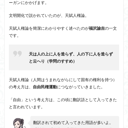
ーガンにかかげます。
近内悠太
道徳
野生の思考
鏡像段階
文明開化で説かれていたのが、天賦人権論。
闇の脳科学
青山拓央
非合理性
頭が強い
頭の回転が速い
頭の回転の速い人の話し方
食事
天賦人権論を簡潔にわかりやすく述べたのが
福沢諭吉
の一文
若松英輔
自由
生命倫理
糖尿病
です。
生得観念
生成の哲学
生成の実践
相対主義
知識学
磯崎憲一郎
社会契約説
社会学
天は人の上に人を造らず、人の下に人を造らず
私たちはどう生きるか
私たちはどう生きるのか
と云へり（学問のすすめ）
私は脳ではない
科学哲学
積極的苦痛
経験論
自然法
絶対王政
維摩経
翻訳の不確定性
天賦人権論（
人間はうまれながらにして固有の権利を持つ
）
老いなき世界
老化
考えるを考える
脱魔術化
の考え方は、
自由民権運動
につながっていきました。
脳はすこぶる快楽主義
自己家畜化
自己意識
「自由」という考え方は、この頃に翻訳語として入ってきた
自己本位
自殺
自然権
哲学ってどんなこと
と言われています。
名言
2021食テクノロジー
ディフォルト・モード・ネットワーク
ジェンダー
翻訳されて初めて入ってきた用語が多いよ。
ジェンダー・バイアス
ジャン・ギトン