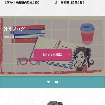
は何か｜高校倫理2章1節1
点｜高校倫理1章6節6
けうブログ
哲学を身近に
kindle本出版