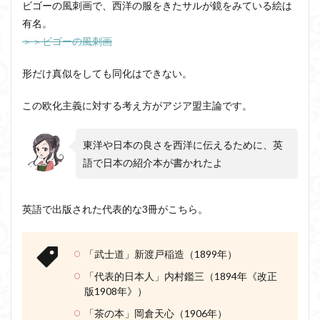
ビゴーの風刺画で、西洋の服をきたサルが鏡をみている絵は
アルチュセール
イデア論
サルトル
有名。
＞＞ビゴーの風刺画
イデオロギー
イメージ
ウィトゲンシュタイン
ウィーバー
エピステーメー
エピソード様記憶
形だけ真似をしても同化はできない。
エピソード記憶
エロス
カルトブランディング
この欧化主義に対する考え方がアジア盟主論です。
ギンギツネ
クオリア
クワイン
ゲーム理論
ブランド
ブローカ
合理的
像
中動態
東洋や日本の良さを西洋に伝えるために、英
中島義道
人は食事から作られる
人新世
人間
語で日本の紹介本が書かれたよ
他人本位
代替プロテイン
伊藤亜紗
価値
個人主義
倫理
健康
健康寿命
六法
英語で出版された代表的な3冊がこちら。
世俗化
具体例
分からない
利他
利他とはなにか
利他とは何か
前田健太郎
「武士道」新渡戸稲造（1899年）
副業
勉強の哲学
動物倫理
千葉雅也
「代表的日本人」内村鑑三（1894年《改正
反証可能性
古田徹也
右脳
版1908年》）
世界は贈与でできている
不自由論
ブロードベント
「茶の本」岡倉天心（1906年）