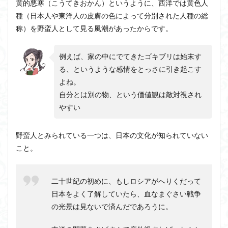
黄的悪寒（こうてきおかん）というように、西洋では黄色人
ナリ
ズム
種（日本人や東洋人の皮膚の色によって分別された人種の総
称）を野蛮人として見る風潮があったからです。
2.1
戦争
に使
例えば、家の中にでてきたゴキブリは始末す
われ
た標
る、というような感情をとっさに引き起こす
語
よね。
自分とは別の物、という価値観は敵対視され
やすい
野蛮人とみられている一つは、日本の文化が知られていない
こと。
二十世紀の初めに、もしロシアがへりくだって
日本をよく了解していたら、血なまぐさい戦争
の光景は見ないで済んだであろうに。