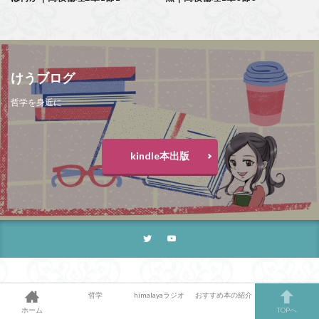
けうブログ
哲学を身近に
kindle本出版
哲学
himalayaラジオ
おすすめ本の紹介
ホーム
TOPへ