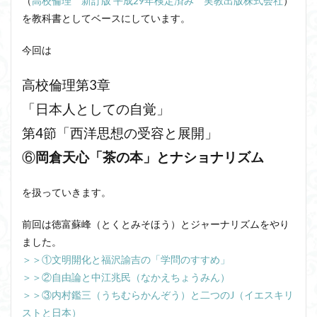
（
高校倫理 新訂版 平成29年検定済み 実教出版株式会社
）
洞窟の比喩
天才と変人は紙一重
哲学の教科書
を教科書としてベースにしています。
哲学の日
哲学は役に立つのか
哲学的ゾンビ
今回は
哲学者とは
啓蒙
善と悪のパラドックス
囚人のジレンマ
國分功一朗
國分国一郎
執着
高校倫理第3章
夏目漱石
大乗仏教
失語症
岡田斗司夫
「日本人としての自覚」
女性のいない民主主義
好き
宇佐美りん
第4節「西洋思想の受容と展開」
実存は本質に先立つ
実存主義
実学
家畜化
⑥
岡倉天心「茶の本」とナショナリズム
家畜化症候群
寸断された身体
対話
小乗仏教
小説
山口尚
法的三段論法
無知の知
を扱っていきます。
命のスイッチ
論理実証主義
苫野一徳
前回は徳富蘇峰（とくとみそほう）とジャーナリズムをやり
蛙化現象
行動と行為の違い
西洋哲学
観光
ました。
言葉と脳と心
言葉の魂の哲学
言語の恣意性
＞＞①文明開化と福沢諭吉の「学問のすすめ」
言語プロソディ
言語論的転回
記憶力
＞＞②自由論と中江兆民（なかえちょうみん）
認知行動療法
認識論的切断
責任
自由意志
＞＞③内村鑑三（うちむらかんぞう）と二つのJ（イエスキリ
ストと日本）
赤坂真理
身体のローカル・ルールとコミュニケーション