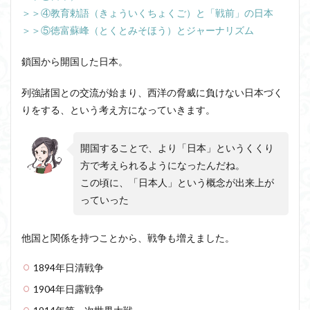
＞＞④教育勅語（きょういくちょくご）と「戦前」の日本
近内悠太
道徳
野生の思考
鏡像段階
＞＞⑤徳富蘇峰（とくとみそほう）とジャーナリズム
闇の脳科学
青山拓央
非合理性
頭が強い
頭の回転が速い
頭の回転の速い人の話し方
食事
鎖国から開国した日本。
若松英輔
自由
生命倫理
糖尿病
列強諸国との交流が始まり、西洋の脅威に負けない日本づく
生得観念
生成の哲学
生成の実践
相対主義
りをする、という考え方になっていきます。
知識学
磯崎憲一郎
社会契約説
社会学
私たちはどう生きるか
私たちはどう生きるのか
開国することで、より「日本」というくくり
私は脳ではない
科学哲学
積極的苦痛
経験論
方で考えられるようになったんだね。
この頃に、「日本人」という概念が出来上が
自然法
絶対王政
維摩経
翻訳の不確定性
っていった
老いなき世界
老化
考えるを考える
脱魔術化
脳はすこぶる快楽主義
自己家畜化
自己意識
他国と関係を持つことから、戦争も増えました。
自己本位
自殺
自然権
哲学ってどんなこと
名言
2021食テクノロジー
1894年日清戦争
ディフォルト・モード・ネットワーク
ジェンダー
1904年日露戦争
ジェンダー・バイアス
ジャン・ギトン