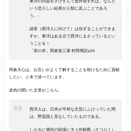
東洋の問題をさげすんで度外視すれば、なんと
いう恐ろしい結果が人類に及ぶことであろ
う。‐
諸君（西洋人に向けて）は信ずることができま
すか、東洋はある点で西洋にまさっているとい
うことを！
「茶の本」岡倉覚三著 村岡博訳p26
岡倉天心は、お互いがよく了解することを助けるために貢献
したい、と本で述べています。
皮肉の聞いた文章がこちら。
西洋人は、日本が平和な文芸にふけっていた間
は、野蛮国と見なしていたものである。
しかるに満州の戦場に大々的殺戮（さつりく）