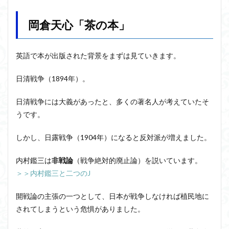
天心
「茶
岡倉天心「茶の本」
の
本」
1.1
英語で本が出版された背景をまずは見ていきます。
日本
の文
日清戦争（1894年）。
化を
紹介
する
日清戦争には大義があったと、多くの著名人が考えていたそ
1.2
うです。
「茶
の
しかし、日露戦争（1904年）になると反対派が増えました。
本」
と現
内村鑑三は
非戦論
（戦争絶対的廃止論）を説いています。
代批
判
＞＞内村鑑三と二つのJ
2
開戦論の主張の一つとして、日本が戦争しなければ植民地に
岡倉
天心
されてしまうという危惧がありました。
とナ
ショ