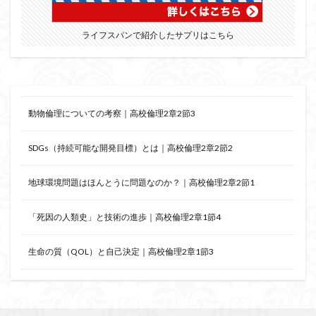
ライフスパンで紹介したサプリはこちら
動物倫理についての考察｜高校倫理2章2節3
SDGs（持続可能な開発目標）とは｜高校倫理2章2節2
地球環境問題はほんとうに問題なのか？｜高校倫理2章2節1
「死因の人類史」と技術の進歩｜高校倫理2章1節4
生命の質（QOL）と自己決定｜高校倫理2章1節3