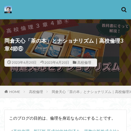
カテゴリー
岡倉天心「茶の本」とナショナリズム｜高校倫理3
章4節⑥
タグ
2023年6月20日
2023年6月20日
高校倫理
13歳からのアート思考
感情
心にとって時間とは何か
心の哲学
忙しい
思考実験
恋愛
悪
情報
意味
意志
HOME
高校倫理
岡倉天心「茶の本」とナショナリズム｜高校倫理3
愛
愛と性と存在
愛着
戦闘思考力
広辞苑
手の倫理
抵抗権
文芸
新科学哲学
日本哲学の最前線
東浩紀
このブログの目的は、倫理を身近なものにすることです。
桐野夏生
構造主義
機能主義
正義
死ぬ権利
民藝
法学
形而上学
左脳