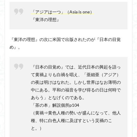
「アジアは一つ」（Asia is one）
『東洋の理想』
『東洋の理想』の次に米国で出版されたのが『日本の目覚
め』。
『日本の目覚め』では、近代日本の興起を語っ
て黄禍よりも白禍を唱え、「亜細亜（アジア）
の夜は明けはなれた。しかし世界はなお薄明の
中にある。平和の福音を学び得るの日は何時で
あらう」となげくのである。
「茶の本」解説個所p104
（黄禍⇒黄色人種の勢いが盛んになって、他人
種、特に白色人種に及ぼすという災禍のこ
と。）