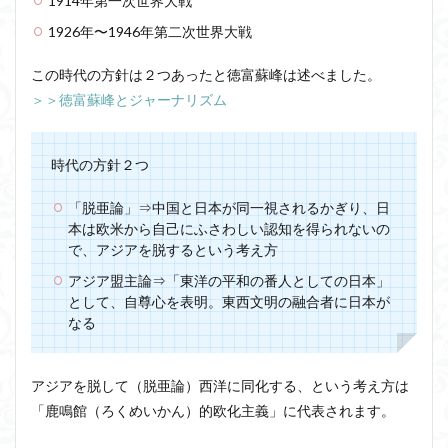
1914年第一次世界大戦
ジョン・サール
ジョン・ロック
ソクラテス
1926年〜1946年第二次世界大戦
ソシュール
ソフィスト
タイムトラベル
この時代の方針は２つあったと徳富蘇峰は述べました。
タブラ・ラサ
ダイアナ・ウィン・ジョーンズ
＞＞徳富蘇峰とジャーナリズム
テンストラベル
テンスレストラベル
トマス・クーン
シニフィエ
トマス・ネーゲル
時代の方針２つ
ハイデガー
パラダイム
パラダイムシフト
パロール
「脱亜論」⇒中国と日本が同一視されるかぎり、日
ヒラリー・パトナム
ファスティング
本は欧米から自己にふさわしい認知を得られないの
フィヒテ
フィルター理論
フィロソフィー
で、アジアを脱するという考え方
フーコー
フードテック革命
フードロス対策
アジア盟主論⇒「東洋の平和の番人としての日本」
ショーペンハウアー
シニフィアン
ブリコラージュ
として、自尊心を表明。東西文明の融合者に日本が
なる
イデア
IPS細胞
J哲学
kindle本
NMNサプリ
かえるかげんしょう
じんしんせい
アジアを脱して（脱亜論）西洋に同化する、という考え方は
つながりすぎた世界の先に
「鹿鳴館（ろくめいかん）的欧化主義」に代表されます。
はじめてのウィトゲンシュタイン
ひらめき
わかりやすく
アウラ
アリストテレス