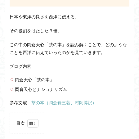
ユニバーサル・トーク
プラトン
プロタゴラス
ベンヤミン
ペイ・フォワード
ホッブズ
日本や東洋の良さを西洋に伝える。
ボノボ
ポパー
マックス・ウェーバー
マリーの部屋
マルクス・ガブリエル
その役割をはたした３冊。
マルス九・ガブリエル
マーケティング
この中の岡倉天心「茶の本」を読み解くことで、どのような
マーケティング論
ライフスパン
不知の自覚
ことを西洋に伝えていったのかを見ていきます。
ラカン
ラッセル
ランガージュ
ラング
リチャード・ランガム
リヴァイアサン
ブログ内容
ルイ・アルチュセール
ルソー
レビット
岡倉天心「茶の本」
レヴィ＝ストロース
ロバート・ヒース
一般意志
岡倉天心とナショナリズム
万人の万人に対する闘争
魔法使いハウルと火の悪魔
参考文献
茶の本（岡倉覚三著、村岡博訳）
検索
目次
1
岡倉