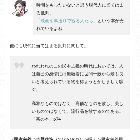
時間をもったいないと思う現代人に当てはま
る批判。
「映画を早送りで観る人たち」
という本が売
れているよね
他にも現代に当てはまる批判に関して。
われわれのこの民本主義の時代においては、人
は自己の感情には無頓着に世間一般から最も良
いと考えられている物を得ようとかしましく騒
ぐ。
高雅なものではなく、高価なものを欲し、美し
いものではなくて、流行品を欲するのである。
「茶の本」p74
（民本主義
⇒
吉野作造
（1878-1933）が唱えた民主主義思