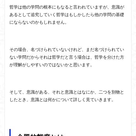
ユニバーサル・トーク
プラトン
プロタゴラス
哲学は他の学問の根本にもなると言われていますが、意識が
ベンヤミン
ペイ・フォワード
ホッブズ
あるとして追究していく哲学はもしかしたら他の学問の基礎
ボノボ
ポパー
マックス・ウェーバー
にならないのかもしれません。
マリーの部屋
マルクス・ガブリエル
マルス九・ガブリエル
マーケティング
マーケティング論
ライフスパン
不知の自覚
その場合、名づけられていないけれど、まだ名づけられてい
ラカン
ラッセル
ランガージュ
ラング
ない学問だからそれは哲学だと言う場合は、哲学を分けた方
リチャード・ランガム
リヴァイアサン
が理解がしやすいのではないかと思います。
ルイ・アルチュセール
ルソー
レビット
レヴィ＝ストロース
ロバート・ヒース
一般意志
万人の万人に対する闘争
魔法使いハウルと火の悪魔
そして、意識がある、それと意識とはなにか、二つを別物と
したとき、意識とは何かについて詳しく見ていきます。
検索