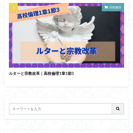
高校倫理
ルターと宗教改革｜高校倫理1章1節3