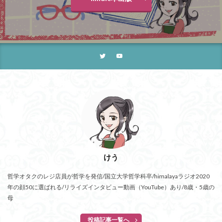
けう
哲学オタクのレジ店員が哲学を発信/国立大学哲学科卒/himalayaラジオ2020
年の顔50に選ばれる/リライズインタビュー動画（YouTube）あり/8歳・5歳の
母
投稿記事一覧へ