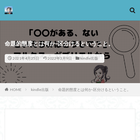
カテゴリー
命題的態度とは何か-区分けるということ。
2021年4月25日
2022年3月9日
kindle出版
タグ
13歳からのアート思考
感情
心にとって時間とは何か
心の哲学
忙しい
HOME
kindle出版
命題的態度とは何か-区分けるということ。
思考実験
恋愛
悪
情報
意味
意志
愛
愛と性と存在
愛着
戦闘思考力
広辞苑
手の倫理
抵抗権
文芸
新科学哲学
日本哲学の最前線
東浩紀
桐野夏生
構造主義
機能主義
正義
死ぬ権利
民藝
法学
形而上学
左脳