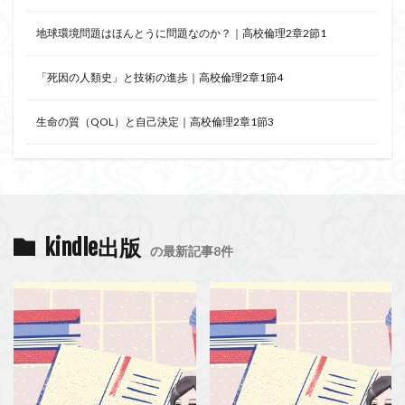
地球環境問題はほんとうに問題なのか？｜高校倫理2章2節1
「死因の人類史」と技術の進歩｜高校倫理2章1節4
生命の質（QOL）と自己決定｜高校倫理2章1節3
kindle出版
の最新記事8件