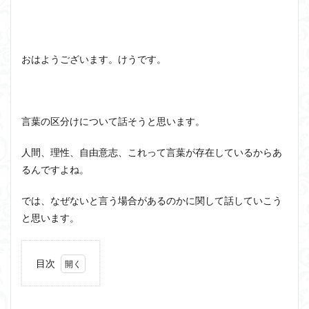
洞窟の比喩
天才と変人は紙一重
哲学の教科書
哲学の日
哲学は役に立つのか
哲学的ゾンビ
哲学者とは
啓蒙
善と悪のパラドックス
おはようございます。けうです。
囚人のジレンマ
國分功一朗
國分国一郎
執着
夏目漱石
大乗仏教
失語症
岡田斗司夫
女性のいない民主主義
好き
宇佐美りん
言葉の区分けについて話そうと思います。
実存は本質に先立つ
実存主義
実学
家畜化
人間、理性、自由意志、これって言葉が存在しているからあ
家畜化症候群
寸断された身体
対話
小乗仏教
るんですよね。
小説
山口尚
法的三段論法
無知の知
では、なぜないと言う場合があるのかに関して話していこう
命のスイッチ
論理実証主義
苫野一徳
と思います。
蛙化現象
行動と行為の違い
西洋哲学
観光
言葉と脳と心
言葉の魂の哲学
言語の恣意性
目次
言語プロソディ
言語論的転回
記憶力
1
認知行動療法
認識論的切断
責任
自由意志
「意
赤坂真理
身体のローカル・ルールとコミュニケーション
識が