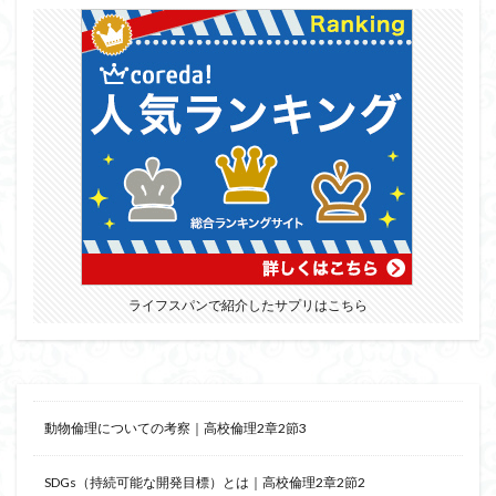
ライフスパンで紹介したサプリはこちら
動物倫理についての考察｜高校倫理2章2節3
SDGs（持続可能な開発目標）とは｜高校倫理2章2節2