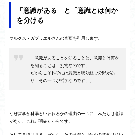
あ
近内悠太
道徳
野生の思考
鏡像段階
「意識がある」と「意識とは何か」
る」
と
闇の脳科学
青山拓央
非合理性
頭が強い
を分ける
「意
頭の回転が速い
頭の回転の速い人の話し方
食事
識と
は何
若松英輔
自由
生命倫理
糖尿病
か」
マルクス・ガブリエルさんの言葉を引用します。
を分
生得観念
生成の哲学
生成の実践
相対主義
ける
知識学
磯崎憲一郎
社会契約説
社会学
2
「意識があることを知ることと、意識とは何か
私たちはどう生きるか
私たちはどう生きるのか
命題
を知ることは、別物なのです。
的態
私は脳ではない
科学哲学
積極的苦痛
経験論
だからこそ科学には意識と取り組む分野があ
度と
は
自然法
絶対王政
維摩経
翻訳の不確定性
り、その一つが哲学なのです。」
老いなき世界
老化
考えるを考える
脱魔術化
3
「意
脳はすこぶる快楽主義
自己家畜化
自己意識
識が
あ
自己本位
自殺
自然権
哲学ってどんなこと
る」
なぜ哲学が科学といわれるかの理由の一つに、私たちは意識
名言
2021食テクノロジー
は何
がある、これが明確だからです。
を意
ディフォルト・モード・ネットワーク
ジェンダー
味す
るの
ジェンダー・バイアス
ジャン・ギトン
そして意識はある、だから、その意識とは何かを哲学は説い