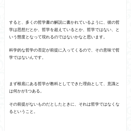
アルチュセール
イデア論
サルトル
イデオロギー
イメージ
ウィトゲンシュタイン
すると、多くの哲学書の解説に書かれているように、彼の哲
ウィーバー
エピステーメー
エピソード様記憶
学は思想だとか、哲学を超えているとか、哲学ではない、と
エピソード記憶
エロス
カルトブランディング
いう態度となって現れるのではないかなと思います。
ギンギツネ
クオリア
クワイン
ゲーム理論
科学的な哲学の否定が前提に入ってくるので、その意味で哲
ブランド
ブローカ
合理的
像
中動態
学ではないんです。
中島義道
人は食事から作られる
人新世
人間
他人本位
代替プロテイン
伊藤亜紗
価値
個人主義
倫理
健康
健康寿命
六法
まず根底にある哲学が教科としてできた理由として、意識と
世俗化
具体例
分からない
利他
は何かが1つある。
利他とはなにか
利他とは何か
前田健太郎
その前提がないものだとしたときに、それは哲学ではなくな
副業
勉強の哲学
動物倫理
千葉雅也
るということ。
反証可能性
古田徹也
右脳
世界は贈与でできている
不自由論
ブロードベント