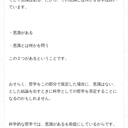
か
ています。
ジョン・サール
ジョン・ロック
ソクラテス
3.1
ソシュール
ソフィスト
タイムトラベル
具体
例-個
タブラ・ラサ
ダイアナ・ウィン・ジョーンズ
性と
・意識がある
テンストラベル
テンスレストラベル
は
トマス・クーン
シニフィエ
トマス・ネーゲル
4
・意識とは何かを問う
普遍
ハイデガー
パラダイム
パラダイムシフト
性と
この２つがあるということです。
は-
パロール
ヒラリー・パトナム
ファスティング
哲学
フィヒテ
フィルター理論
フィロソフィー
は区
分け
フーコー
フードテック革命
フードロス対策
おそらく、哲学をこの部分で規定した場合に、意識はない、
ショーペンハウアー
シニフィアン
ブリコラージュ
とした結論を出すときに科学としての哲学を否定することに
イデア
IPS細胞
J哲学
kindle本
なるのかもしれません。
NMNサプリ
かえるかげんしょう
じんしんせい
つながりすぎた世界の先に
はじめてのウィトゲンシュタイン
ひらめき
科学的な哲学では、意識があるを前提にしているからです。
わかりやすく
アウラ
アリストテレス