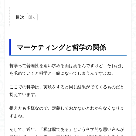
近内悠太
道徳
野生の思考
鏡像段階
目次
闇の脳科学
青山拓央
非合理性
頭が強い
1
頭の回転が速い
頭の回転の速い人の話し方
食事
マー
若松英輔
自由
生命倫理
糖尿病
ケテ
ィン
生得観念
生成の哲学
生成の実践
相対主義
マーケティングと哲学の関係
グと
哲学
知識学
磯崎憲一郎
社会契約説
社会学
の関
私たちはどう生きるか
私たちはどう生きるのか
係
哲学って普遍性を追い求める面はあるんですけど、それだけ
私は脳ではない
科学哲学
積極的苦痛
経験論
を求めていくと科学と一緒になってしまうんですよね。
2
製品
自然法
絶対王政
維摩経
翻訳の不確定性
ライ
ここでの科学は、実験をすると同じ結果がでてくるものだと
老いなき世界
老化
考えるを考える
脱魔術化
フ・
捉えています。
サイ
脳はすこぶる快楽主義
自己家畜化
自己意識
クル
とは
捉え方も多様なので、定義しておかないとわからなくなりま
自己本位
自殺
自然権
哲学ってどんなこと
すよね。
3
名言
2021食テクノロジー
製品
ディフォルト・モード・ネットワーク
ジェンダー
ライ
そして、近年、「私は脳である」という科学的な思い込みが
フ・
ジェンダー・バイアス
ジャン・ギトン