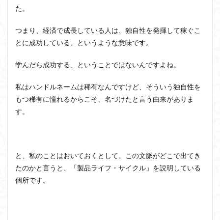
ユニバーサル・トーク
プラトン
プロタゴラス
た。
ベンヤミン
ペイ・フォワード
ホッブズ
つまり、経済で成長している人は、独自性を発揮して稼ぐこ
ボノボ
ポパー
マックス・ウェーバー
とに成功している、というような意味です。
マリーの部屋
マルクス・ガブリエル
マルス九・ガブリエル
マーケティング
学んだら成功する、ということではないんですよね。
マーケティング論
ライフスパン
不知の自覚
私はハンドルネームは稀有なんですけど、そういう独自性を
ラカン
ラッセル
ランガージュ
ラング
もつ稀有に憧れるからこそ、名づけたと言う由来がありま
リチャード・ランガム
リヴァイアサン
す。
ルイ・アルチュセール
ルソー
レビット
レヴィ＝ストロース
ロバート・ヒース
一般意志
万人の万人に対する闘争
魔法使いハウルと火の悪魔
と、私のことはおいておくとして、この文脈がどこで出てき
たのかと言うと、「製品ライフ・サイクル」を説明している
検索
個所です。