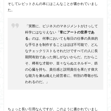
そしてレビットさんの本にはこんなことが書かれていまし
アルチュセール
イデア論
サルトル
た。
イデオロギー
イメージ
ウィトゲンシュタイン
ウィーバー
エピステーメー
エピソード様記憶
「実際に、ビジネスのマネジメントがけっして
エピソード記憶
エロス
カルトブランディング
科学にはなりえない『
常にアートの世界であ
ギンギツネ
クオリア
クワイン
ゲーム理論
る
』のは、何事においても毎日の仕事の具体的
ブランド
な手引きを制作することはほぼ不可能で、どん
ブローカ
合理的
像
中動態
なチェックリストもそれだけですべての人に長
中島義道
人は食事から作られる
人新世
人間
期間有効であった例しがないからだ。だからこ
他人本位
代替プロテイン
伊藤亜紗
価値
そ、稀有な才能や、並々ならぬエネルギー、鉄
個人主義
倫理
健康
健康寿命
六法
の心臓を持ち、責任感と説明責任を果たす偉大
世俗化
具体例
分からない
利他
な能力を兼ね備えた経営者に、特別の尊敬が払
利他とはなにか
われるのだ。」
利他とは何か
前田健太郎
副業
勉強の哲学
動物倫理
千葉雅也
反証可能性
古田徹也
右脳
世界は贈与でできている
不自由論
ブロードベント
ちょっと長い引用なんですが、このように書かれていまし