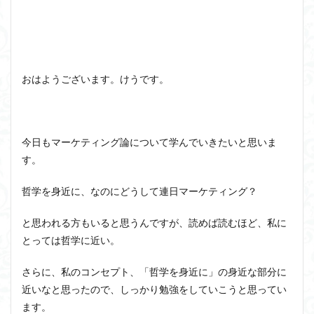
洞窟の比喩
天才と変人は紙一重
哲学の教科書
哲学の日
哲学は役に立つのか
哲学的ゾンビ
哲学者とは
啓蒙
善と悪のパラドックス
おはようございます。けうです。
囚人のジレンマ
國分功一朗
國分国一郎
執着
夏目漱石
大乗仏教
失語症
岡田斗司夫
女性のいない民主主義
好き
宇佐美りん
今日もマーケティング論について学んでいきたいと思いま
実存は本質に先立つ
実存主義
実学
家畜化
す。
家畜化症候群
寸断された身体
対話
小乗仏教
小説
山口尚
法的三段論法
無知の知
哲学を身近に、なのにどうして連日マーケティング？
命のスイッチ
論理実証主義
苫野一徳
と思われる方もいると思うんですが、読めば読むほど、私に
蛙化現象
行動と行為の違い
西洋哲学
観光
とっては哲学に近い。
言葉と脳と心
言葉の魂の哲学
言語の恣意性
言語プロソディ
言語論的転回
記憶力
さらに、私のコンセプト、「哲学を身近に」の身近な部分に
近いなと思ったので、しっかり勉強をしていこうと思ってい
認知行動療法
認識論的切断
責任
自由意志
ます。
赤坂真理
身体のローカル・ルールとコミュニケーション