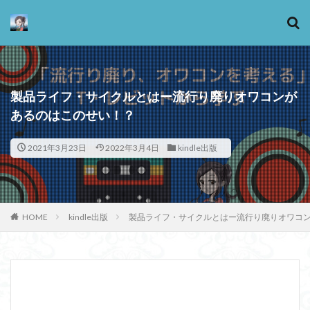
カテゴリー
製品ライフ・サイクルとはー流行り廃りオワコンが
あるのはこのせい！？
タグ
2021年3月23日
2022年3月4日
kindle出版
13歳からのアート思考
感情
心にとって時間とは何か
心の哲学
忙しい
思考実験
恋愛
悪
情報
意味
意志
HOME
kindle出版
製品ライフ・サイクルとはー流行り廃りオワコ
愛
愛と性と存在
愛着
戦闘思考力
広辞苑
手の倫理
抵抗権
文芸
新科学哲学
日本哲学の最前線
東浩紀
桐野夏生
構造主義
機能主義
正義
死ぬ権利
民藝
法学
形而上学
左脳