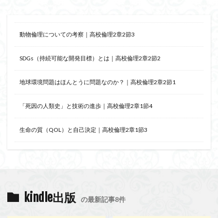
動物倫理についての考察｜高校倫理2章2節3
SDGs（持続可能な開発目標）とは｜高校倫理2章2節2
地球環境問題はほんとうに問題なのか？｜高校倫理2章2節1
「死因の人類史」と技術の進歩｜高校倫理2章1節4
生命の質（QOL）と自己決定｜高校倫理2章1節3
kindle出版
の最新記事8件