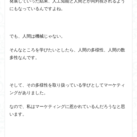
発展していった結果、人工知能と人間とが同列視されるよう
サイ
にもなっているんですよね。
クル
ジョン・サール
ジョン・ロック
ソクラテス
の戦
ソシュール
ソフィスト
タイムトラベル
略術
タブラ・ラサ
ダイアナ・ウィン・ジョーンズ
4
成長
でも、人間は機械じゃない。
テンストラベル
テンスレストラベル
ライ
トマス・クーン
シニフィエ
トマス・ネーゲル
フ・
そんなところを学びたいとしたら、人間の多様性、人間の数
サイ
ハイデガー
パラダイム
パラダイムシフト
多性なんです。
クル
とは
パロール
ヒラリー・パトナム
ファスティング
ーま
フィヒテ
フィルター理論
フィロソフィー
とめ
フーコー
フードテック革命
フードロス対策
そして、その多様性を取り扱っている学びとしてマーケティ
ショーペンハウアー
シニフィアン
ブリコラージュ
ングがありました。
イデア
IPS細胞
J哲学
kindle本
なので、私はマーケティングに惹かれているんだろうなと思
NMNサプリ
かえるかげんしょう
じんしんせい
います。
つながりすぎた世界の先に
はじめてのウィトゲンシュタイン
ひらめき
わかりやすく
アウラ
アリストテレス