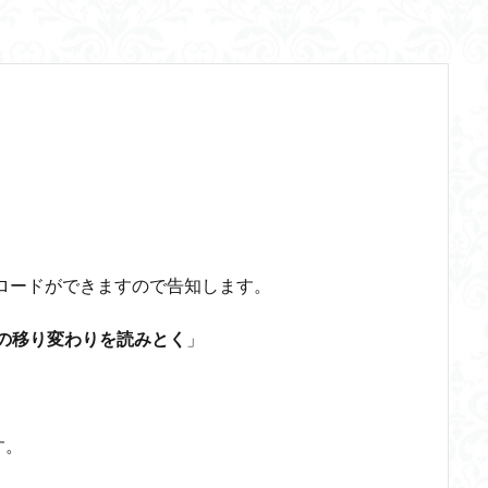
三段論法
無知の知
命のスイッチ
論理実証主義
苫野一徳
西洋哲学
観光
言葉と脳と心
言葉の魂の哲学
言語の恣
言語論的転回
記憶力
認知行動療法
認識論的切断
責任
体のローカル・ルールとコミュニケーション
近内悠太
道徳
野生の
青山拓央
非合理性
頭が強い
頭の回転が速い
頭の回転の速い
輔
自由
生命倫理
糖尿病
生得観念
生成の哲学
生
識学
磯崎憲一郎
社会契約説
社会学
私たちはどう生きるか
るのか
私は脳ではない
科学哲学
積極的苦痛
経験論
自
の不確定性
老いなき世界
老化
考えるを考える
脱魔術化
ウンロードができますので告知します。
主義
自己家畜化
自己意識
自己本位
自殺
自然権
の移り変わりを読みとく
」
食テクノロジー
ディフォルト・モード・ネットワーク
ジェンダー
ジョン・サール
ジョン・ロック
ソクラテス
ソシュール
タブラ・ラサ
ダイアナ・ウィン・ジョーンズ
テンストラベル
す。
シニフィエ
トマス・ネーゲル
ハイデガー
パラダイム
パ
ラリー・パトナム
ファスティング
フィヒテ
フィルター理論