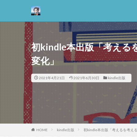
カテゴリー
初kindle本出版「考え
タグ
変化」
13歳からのアート
2021年4月21日
2021年6月30日
悪
kindle出版
情報
抵抗権
文芸
正義
死ぬ権
哲学の教科書
善と悪のパラドッ
失語症
岡田
HOME
kindle出版
初kindle本出版「考えるを考
実存主義
実