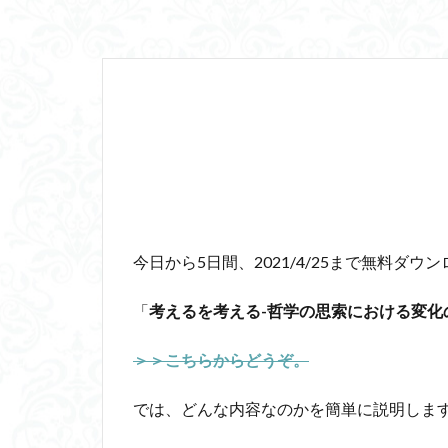
山口尚
法的
行動と行為の違い
言語プロソディ
赤坂真理
身
闇の脳科学
食事
若松英
相対主義
知
私たちはどう生き
維摩経
翻訳
今日から5日間、2021/4/25まで無料ダ
脳はすこぶる快楽
「
考えるを考える-哲学の思索における変化
名言
2021
ジャン・ギトン
＞＞こちらからどうぞ。
タイムトラベル
では、どんな内容なのかを簡単に説明しま
トマス・クーン
パロール
ヒ