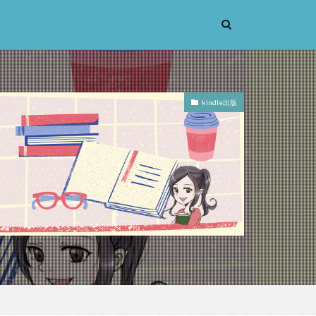
kindle出版
考実験
恋愛
辞苑
手の倫理
義
機能主義
人は紙一重
蒙
漱石
大乗仏教
先立つ
小説