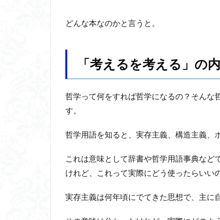
哲学
魔法使いハウルと
思想
どんな本なのかと言うと。
3
kindle
出版
「考えるを考える」の
をし
ての
感想
哲学って何をすれば哲学になるの？そんな
す。
哲学用語を知ると、実存主義、構造主義、
これは意味として辞書や哲学用語事典など
けれど、これって実際にどう使ったらいい
実存主義は何年頃にでてきた思想で、主に