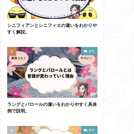
かげんしょう
わかりやすく
シニフィアンとシニフィエの違いをわかりや
すく解説。
イメージ
ド記憶
エロス
ド
ブローカ
哲学
他人本位
六法
世俗化
副業
勉強の哲学
不自由論
ペイ・フォワード
ラングとパロールの違いをわかりやすく具体
ガブリエル
例で説明。
自覚
ラカン
イ・アルチュセール
哲学
万人に対する闘争