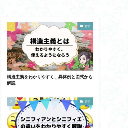
蛙化現象
意性
自由意志
哲学
思考
鏡像段階
人の話し方
成の実践
然法
絶対王政
構造主義をわかりやすく、具体例と図式から
哲学ってどんなこと
解説
ジェンダー・バイアス
ソフィスト
哲学
テンスレストラベル
ラダイムシフト
フィロソフィー