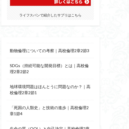
ライフスパンで紹介したサプリはこちら
動物倫理についての考察｜高校倫理2章2節3
SDGs（持続可能な開発目標）とは｜高校倫
理2章2節2
地球環境問題はほんとうに問題なのか？｜高
校倫理2章2節1
「死因の人類史」と技術の進歩｜高校倫理2
章1節4
生命の質（QOL）と自己決定｜高校倫理2章