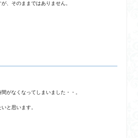
すが、そのままではありません。
ードテック革命
フードロス対策
ショーペンハウアー
シニフィアン
イデア
IPS細胞
J哲学
kindle本
NMNサプリ
かえる
つながりすぎた世界の先に
はじめてのウィトゲンシュタイン
ひらめき
ストテレス
アルチュセール
イデア論
サルトル
イデオロギー
イン
ウィーバー
エピステーメー
エピソード様記憶
エピソー
ング
ギンギツネ
クオリア
クワイン
ゲーム理論
ブラン
中動態
中島義道
人は食事から作られる
人新世
人間
伊藤亜紗
価値
個人主義
倫理
健康
健康寿命
らない
利他
利他とはなにか
利他とは何か
前田健太郎
葉雅也
反証可能性
古田徹也
右脳
世界は贈与でできている
時間がなくなってしまいました・・。
ユニバーサル・トーク
プラトン
プロタゴラス
ベンヤミン
たいと思います。
ノボ
ポパー
マックス・ウェーバー
マリーの部屋
マルクス・
エル
マーケティング
マーケティング論
ライフスパン
不知の
ンガージュ
ラング
リチャード・ランガム
リヴァイアサン
ル
ット
レヴィ＝ストロース
ロバート・ヒース
一般意志
万人の