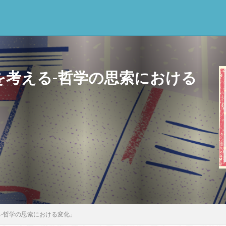
るを考える-哲学の思索における
思考
感情
心にとって時間とは何か
心の哲学
忙しい
思
意味
意志
愛
愛と性と存在
愛着
戦闘思考力
広
新科学哲学
日本哲学の最前線
東浩紀
桐野夏生
構造主
利
民藝
法学
形而上学
左脳
洞窟の比喩
天才と変
哲学の日
哲学は役に立つのか
哲学的ゾンビ
哲学者とは
啓
クス
囚人のジレンマ
國分功一朗
國分国一郎
執着
夏目
斗司夫
女性のいない民主主義
好き
宇佐美りん
実存は本質に
える-哲学の思索における変化」
学
家畜化
家畜化症候群
寸断された身体
対話
小乗仏教