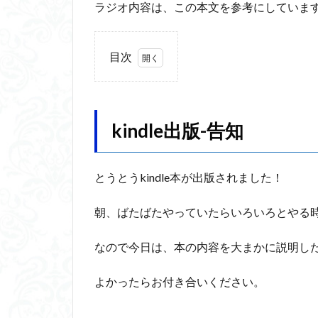
ラジオ内容は、この本文を参考にしていま
フーコー
フ
ブリコラージュ
目次
じんしんせい
1
アウラ
アリ
kindle
ウィトゲンシュタ
出版-
カルトブランディ
告知
kindle出版-告知
合理的
像
2
代替プロテイン
「考
とうとうkindle本が出版されました！
える
具体例
分か
を考
動物倫理
千
え
朝、ばたばたやっていたらいろいろとやる
る」
ブロードベント
の内
なので今日は、本の内容を大まかに説明し
ホッブズ
ボ
容
マルス九・ガブリ
2.1
よかったらお付き合いください。
ラッセル
ラ
登場
した
ルソー
レビ