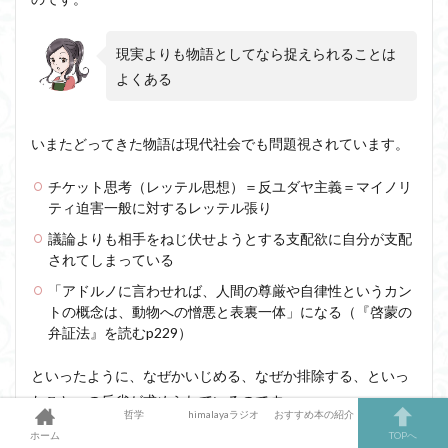
現実よりも物語としてなら捉えられることは
よくある
いまたどってきた物語は現代社会でも問題視されています。
チケット思考（レッテル思想）＝反ユダヤ主義＝マイノリ
ティ迫害一般に対するレッテル張り
議論よりも相手をねじ伏せようとする支配欲に自分が支配
されてしまっている
「アドルノに言わせれば、人間の尊厳や自律性というカン
トの概念は、動物への憎悪と表裏一体」になる（『啓蒙の
弁証法』を読むp229）
といったように、なぜかいじめる、なぜか排除する、といっ
たことへの反省が求められているのです。
哲学
himalayaラジオ
おすすめ本の紹介
ホーム
TOPへ