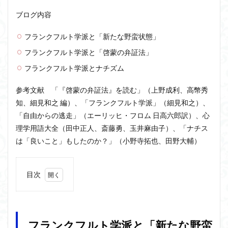
ユニバーサル・トーク
プラトン
プロタゴラス
ブログ内容
ベンヤミン
ペイ・フォワード
ホッブズ
ボノボ
ポパー
マックス・ウェーバー
フランクフルト学派と「新たな野蛮状態」
マリーの部屋
マルクス・ガブリエル
フランクフルト学派と「啓蒙の弁証法」
マルス九・ガブリエル
マーケティング
フランクフルト学派とナチズム
マーケティング論
ライフスパン
不知の自覚
参考文献 「『啓蒙の弁証法』を読む」（上野成利、高幣秀
ラカン
ラッセル
ランガージュ
ラング
知、細見和之 編）、「フランクフルト学派」（細見和之）、
リチャード・ランガム
リヴァイアサン
「自由からの逃走」（エーリッヒ・フロム 日高六郎訳）、心
ルイ・アルチュセール
ルソー
レビット
理学用語大全（田中正人、斎藤勇、玉井麻由子）、「ナチス
レヴィ＝ストロース
ロバート・ヒース
一般意志
は「良いこと」もしたのか？」（小野寺拓也、田野大輔）
万人の万人に対する闘争
魔法使いハウルと火の悪魔
目次
検索
1
フラ
ンク
フル
フランクフルト学派と「新たな野蛮
ト学