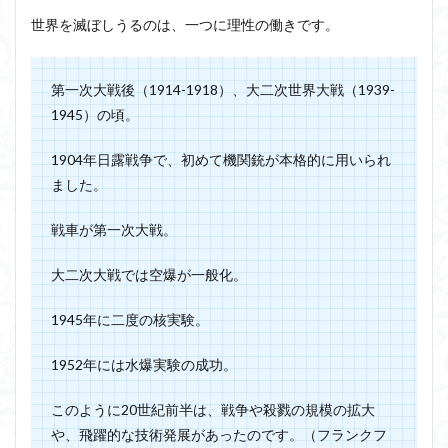
世界を滅ぼしうるのは、一つに理性の働きです。
ジョン・サール
ジョン・ロック
ソクラテス
ソシュール
ソフィスト
タイムトラベル
タブラ・ラサ
ダイアナ・ウィン・ジョーンズ
第一次大戦後（1914-1918）、大二次世界大戦（1939-
1945）の頃。
テンストラベル
テンスレストラベル
トマス・クーン
シニフィエ
トマス・ネーゲル
1904年日露戦争で、初めて機関銃が本格的に用いられ
ハイデガー
パラダイム
パラダイムシフト
ました。
パロール
ヒラリー・パトナム
ファスティング
戦車が第一次大戦。
フィヒテ
フィルター理論
フィロソフィー
フーコー
フードテック革命
フードロス対策
大二次大戦では空爆が一般化。
ショーペンハウアー
シニフィアン
ブリコラージュ
1945年に二度の核実験。
イデア
IPS細胞
J哲学
kindle本
NMNサプリ
かえるかげんしょう
じんしんせい
1952年には水爆実験の成功。
つながりすぎた世界の先に
このように20世紀前半は、戦争や殺戮の規模の拡大
はじめてのウィトゲンシュタイン
ひらめき
や、飛躍的な技術発展があったのです。（フランクフ
わかりやすく
アウラ
アリストテレス