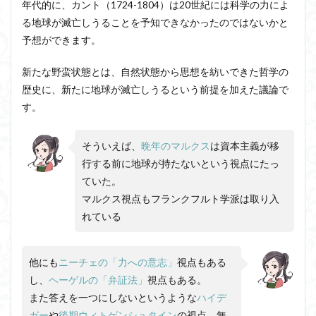
る
年代的に、カント（1724-1804）は20世紀には科学の力によ
る地球が滅亡しうることを予知できなかったのではないかと
3
予想ができます。
フラ
ンク
フル
新たな野蛮状態とは、自然状態から思想を紡いできた哲学の
ト学
歴史に、新たに地球が滅亡しうるという前提を加えた議論で
派と
ナチ
す。
ズム
3.1
そういえば、
晩年のマルクス
は資本主義が移
フロ
行する前に地球が持たないという視点にたっ
ムと
権威
ていた。
主義
マルクス視点もフランクフルト学派は取り入
的性
格
れている
3.1.1
自由か
他にも
ニーチェの「力への意志」
視点もある
らの逃
走
し、
ヘーゲルの「弁証法」
視点もある。
また答えを一つにしないというような
ハイデ
ガー
や
後期ウィトゲンシュタイン
の視点、無