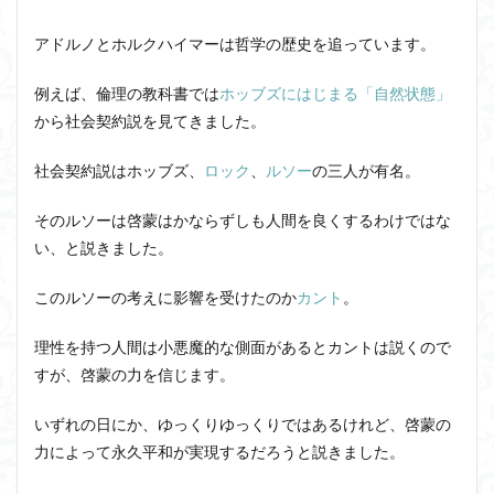
ベー
コン
アドルノとホルクハイマーは哲学の歴史を追っています。
の矛
盾
例えば、倫理の教科書では
ホッブズにはじまる「自然状態」
2.2
から社会契約説を見てきました。
『啓
蒙の
弁証
社会契約説はホッブズ、
ロック
、
ルソー
の三人が有名。
法』
の二
そのルソーは啓蒙はかならずしも人間を良くするわけではな
つの
テー
い、と説きました。
ゼ
このルソーの考えに影響を受けたのか
カント
。
2.2.1
すでに
神話は
理性を持つ人間は小悪魔的な側面があるとカントは説くので
啓蒙で
すが、啓蒙の力を信じます。
ある
2.2.2
いずれの日にか、ゆっくりゆっくりではあるけれど、啓蒙の
啓蒙は
力によって永久平和が実現するだろうと説きました。
神話に
退化す