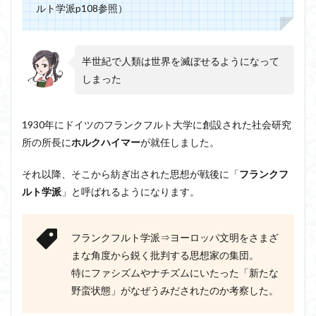
ルト学派p108参照）
アルチュセール
イデア論
サルトル
イデオロギー
イメージ
ウィトゲンシュタイン
半世紀で人類は世界を滅ぼせるようになって
ウィーバー
エピステーメー
エピソード様記憶
しまった
エピソード記憶
エロス
カルトブランディング
ギンギツネ
クオリア
クワイン
ゲーム理論
1930年にドイツのフランクフルト大学に創設された社会研究
ブランド
ブローカ
合理的
像
中動態
所の所長に
ホルクハイマー
が就任しました。
中島義道
人は食事から作られる
人新世
人間
他人本位
代替プロテイン
伊藤亜紗
価値
それ以降、そこから紡ぎ出された思想が戦後に「
フランクフ
個人主義
倫理
健康
健康寿命
六法
ルト学派
」と呼ばれるようになります。
世俗化
具体例
分からない
利他
利他とはなにか
利他とは何か
前田健太郎
フランクフルト学派⇒ヨーロッパ文明をさまざ
副業
勉強の哲学
動物倫理
千葉雅也
まな角度から鋭く批判する思想家の集団。
特にファシズムやナチズムにいたった「新たな
反証可能性
古田徹也
右脳
野蛮状態」がなぜうみだされたのか考察した。
世界は贈与でできている
不自由論
ブロードベント