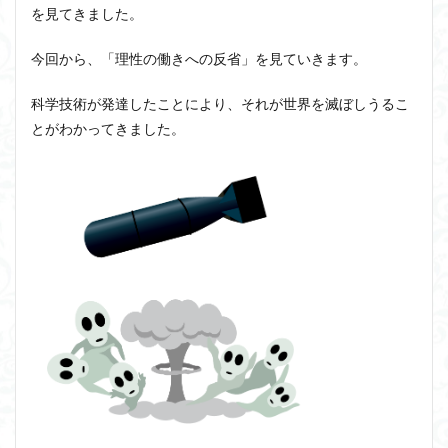
を見てきました。
近内悠太
道徳
野生の思考
鏡像段階
闇の脳科学
青山拓央
非合理性
頭が強い
今回から、「理性の働きへの反省」を見ていきます。
頭の回転が速い
頭の回転の速い人の話し方
食事
科学技術が発達したことにより、それが世界を滅ぼしうるこ
若松英輔
自由
生命倫理
糖尿病
とがわかってきました。
生得観念
生成の哲学
生成の実践
相対主義
知識学
磯崎憲一郎
社会契約説
社会学
私たちはどう生きるか
私たちはどう生きるのか
私は脳ではない
科学哲学
積極的苦痛
経験論
自然法
絶対王政
維摩経
翻訳の不確定性
老いなき世界
老化
考えるを考える
脱魔術化
脳はすこぶる快楽主義
自己家畜化
自己意識
自己本位
自殺
自然権
哲学ってどんなこと
名言
2021食テクノロジー
ディフォルト・モード・ネットワーク
ジェンダー
ジェンダー・バイアス
ジャン・ギトン