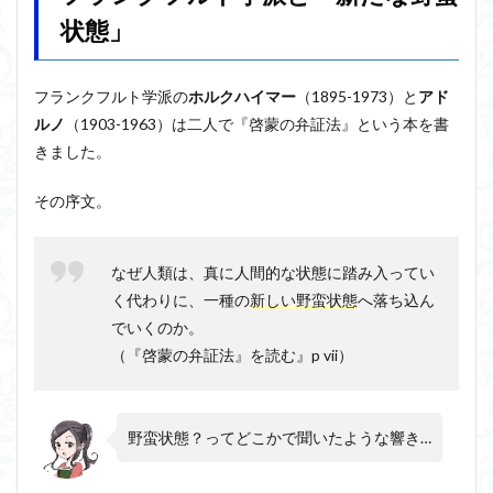
派と
状態」
「新
たな
野蛮
状
フランクフルト学派の
ホルクハイマー
（1895-1973）と
アド
態」
ルノ
（1903-1963）は二人で『啓蒙の弁証法』という本を書
1.1
きました。
批判
的理
その序文。
性の
復権
2
なぜ人類は、真に人間的な状態に踏み入ってい
フラ
く代わりに、一種の
新しい野蛮状態
へ落ち込ん
ンク
フル
でいくのか。
ト学
（『啓蒙の弁証法』を読む』p vii）
派と
『啓
蒙の
弁証
野蛮状態？ってどこかで聞いたような響き…
法』
2.1