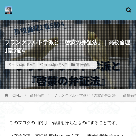
カテゴリー
フランクフルト学派と「啓蒙の弁証法」｜高校倫理
1章5節4
タグ
2024年3月5日
2024年3月5日
高校倫理
13歳からのアート思考
感情
心にとって時間とは何か
心の哲学
忙しい
思考実験
恋愛
悪
情報
意味
意志
HOME
高校倫理
フランクフルト学派と「啓蒙の弁証法」｜高校倫理
愛
愛と性と存在
愛着
戦闘思考力
広辞苑
手の倫理
抵抗権
文芸
新科学哲学
日本哲学の最前線
東浩紀
このブログの目的は、倫理を身近なものにすることです。
桐野夏生
構造主義
機能主義
正義
死ぬ権利
民藝
法学
形而上学
左脳