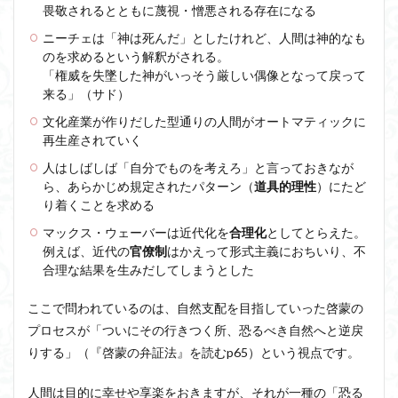
畏敬されるとともに蔑視・憎悪される存在になる
ニーチェは「神は死んだ」としたけれど、人間は神的なも
のを求めるという解釈がされる。
「権威を失墜した神がいっそう厳しい偶像となって戻って
来る」（サド）
文化産業が作りだした型通りの人間がオートマティックに
再生産されていく
人はしばしば「自分でものを考えろ」と言っておきなが
ら、あらかじめ規定されたパターン（
道具的理性
）にたど
り着くことを求める
マックス・ウェーバーは近代化を
合理化
としてとらえた。
例えば、近代の
官僚制
はかえって形式主義におちいり、不
合理な結果を生みだしてしまうとした
ここで問われているのは、自然支配を目指していった啓蒙の
プロセスが「ついにその行きつく所、恐るべき自然へと逆戻
りする」（『啓蒙の弁証法』を読むp65）という視点です。
人間は目的に幸せや享楽をおきますが、それが一種の「恐る