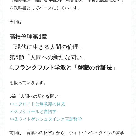
（高校倫理 新訂版 平成29年検定済み 実教出版株式会社）
洞窟の比喩
天才と変人は紙一重
哲学の教科書
を教科書としてベースにしています。
哲学の日
哲学は役に立つのか
哲学的ゾンビ
今回は
哲学者とは
啓蒙
善と悪のパラドックス
囚人のジレンマ
國分功一朗
國分国一郎
執着
高校倫理第1章
夏目漱石
大乗仏教
失語症
岡田斗司夫
「現代に生きる人間の倫理」
女性のいない民主主義
好き
宇佐美りん
第5節「人間への新たな問い」
実存は本質に先立つ
実存主義
実学
家畜化
4.
フランクフルト学派と「啓蒙の弁証法」
家畜化症候群
寸断された身体
対話
小乗仏教
小説
山口尚
法的三段論法
無知の知
を扱っていきます。
命のスイッチ
論理実証主義
苫野一徳
5節「人間への新たな問い」
蛙化現象
行動と行為の違い
西洋哲学
観光
>>1.フロイトと無意識の発見
言葉と脳と心
言葉の魂の哲学
言語の恣意性
>>2.ソシュールと言語学
言語プロソディ
言語論的転回
記憶力
>>3.ウィトゲンシュタインと言語哲学
認知行動療法
認識論的切断
責任
自由意志
前回は「言葉への反省」から、ウィトゲンシュタインの哲学
赤坂真理
身体のローカル・ルールとコミュニケーション