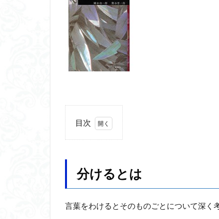
フーコー
フ
ブリコラージュ
じんしんせい
アウラ
アリ
ウィトゲンシュタ
カルトブランディ
合理的
像
代替プロテイン
目次
具体例
分か
1
動物倫理
千
分
ブロードベント
け
る
分けるとは
ホッブズ
ボ
と
マルス九・ガブリ
は
ラッセル
ラ
言葉をわけるとそのものごとについて深く
2
ルソー
レビ
障