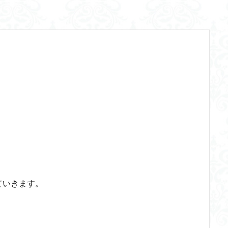
三段論法
無知の知
命のスイッチ
論理実証主義
苫野一徳
西洋哲学
観光
言葉と脳と心
言葉の魂の哲学
言語の恣
言語論的転回
記憶力
認知行動療法
認識論的切断
責任
体のローカル・ルールとコミュニケーション
近内悠太
道徳
野生の
青山拓央
非合理性
頭が強い
頭の回転が速い
頭の回転の速い
輔
自由
生命倫理
糖尿病
生得観念
生成の哲学
生
識学
磯崎憲一郎
社会契約説
社会学
私たちはどう生きるか
るのか
私は脳ではない
科学哲学
積極的苦痛
経験論
自
の不確定性
老いなき世界
老化
考えるを考える
脱魔術化
主義
自己家畜化
自己意識
自己本位
自殺
自然権
食テクノロジー
ディフォルト・モード・ネットワーク
ジェンダー
ジョン・サール
ジョン・ロック
ソクラテス
ソシュール
ていきます。
タブラ・ラサ
ダイアナ・ウィン・ジョーンズ
テンストラベル
シニフィエ
トマス・ネーゲル
ハイデガー
パラダイム
パ
ラリー・パトナム
ファスティング
フィヒテ
フィルター理論