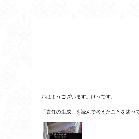
山口尚
法的
行動と行為の違い
言語プロソディ
赤坂真理
身
闇の脳科学
食事
若松英
相対主義
知
私たちはどう生き
維摩経
翻訳
脳はすこぶる快楽
おはようございます。けうです。
名言
2021
ジャン・ギトン
「責任の生成」を読んで考えたことを述べ
タイムトラベル
トマス・クーン
パロール
ヒ