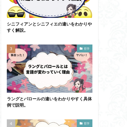
かげんしょう
わかりやすく
シニフィアンとシニフィエの違いをわかりや
すく解説。
イメージ
ド記憶
エロス
ド
ブローカ
哲学
他人本位
六法
世俗化
副業
勉強の哲学
不自由論
ペイ・フォワード
ラングとパロールの違いをわかりやすく具体
ガブリエル
例で説明。
自覚
ラカン
イ・アルチュセール
哲学
万人に対する闘争