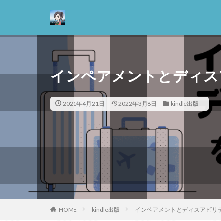
カテゴリー
インペアメントとディス
タグ
2021年4月21日
2022年3月8日
kindle出版
13歳からのアート
悪
情報
抵抗権
文芸
正義
死ぬ権
哲学の教科書
善と悪のパラドッ
失語症
岡田
HOME
kindle出版
インペアメントとディスアビリ
実存主義
実