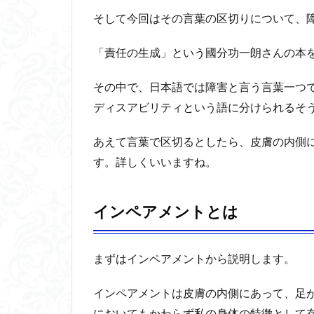
2.1
そして今回はその言葉の区切りについて、
イン
ペア
「責任の生成」という國分功一朗さんの本
メン
トと
その中で、日本語では障害と言う言葉一つ
は
ディスアビリティという語に分けられるそ
2.2
ディ
あえて言葉で区切るとしたら、皮膚の内側
スア
す。詳しくいいますね。
ビリ
ティ
とは
インペアメントとは
3
デ
ィ
まずはインペアメントから説明します。
ス
ア
ビ
インペアメントは皮膚の内側にあって、足
リ
においてもかわらず私の身体の特徴として