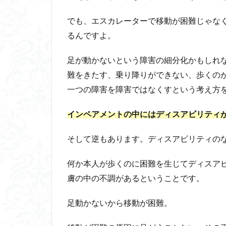
ン
でも、エスカレーターで移動が困難じゃな
ト
ー
るんですよ。
ま
と
足が動かないという障害の細分化かもしれ
め
難をきたす、乗り降りができない、歩くの
一つの障害を障害ではなくすという考え方
インペアメントの中にはディスアビリティ
そして逆もあります。ディスアビリティの
何か本人が歩くのに困難を生じてディスア
膚の中の不調があるということです。
足動かないから移動が困難。