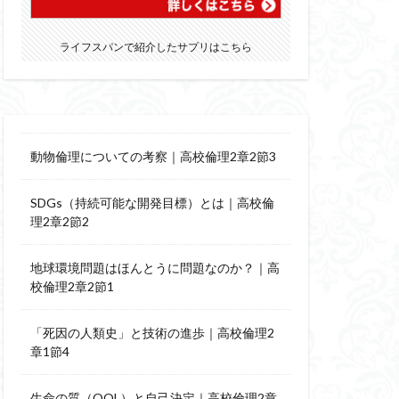
ライフスパンで紹介したサプリはこちら
動物倫理についての考察｜高校倫理2章2節3
SDGs（持続可能な開発目標）とは｜高校倫
理2章2節2
地球環境問題はほんとうに問題なのか？｜高
校倫理2章2節1
「死因の人類史」と技術の進歩｜高校倫理2
章1節4
生命の質（QOL）と自己決定｜高校倫理2章