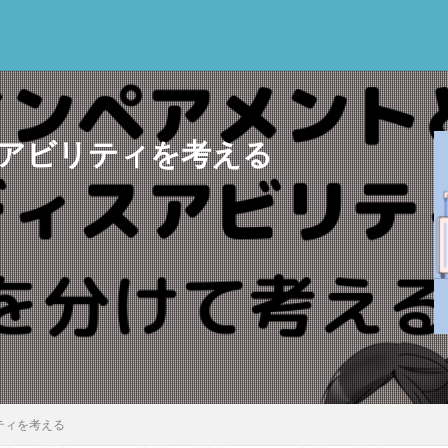
アビリティを考える
思考
感情
心にとって時間とは何か
心の哲学
忙しい
思
意味
意志
愛
愛と性と存在
愛着
戦闘思考力
広
新科学哲学
日本哲学の最前線
東浩紀
桐野夏生
構造主
利
民藝
法学
形而上学
左脳
洞窟の比喩
天才と変
哲学の日
哲学は役に立つのか
哲学的ゾンビ
哲学者とは
啓
クス
囚人のジレンマ
國分功一朗
國分国一郎
執着
夏目
斗司夫
女性のいない民主主義
好き
宇佐美りん
実存は本質に
ティを考える
学
家畜化
家畜化症候群
寸断された身体
対話
小乗仏教