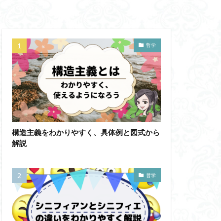
蛙化現象
意性
自由意志
哲学
思考
鏡像段階
人の話し方
成の実践
然法
絶対王政
構造主義をわかりやすく、具体例と図式から
哲学ってどんなこと
解説
ジェンダー・バイアス
ソフィスト
哲学
テンスレストラベル
ラダイムシフト
フィロソフィー