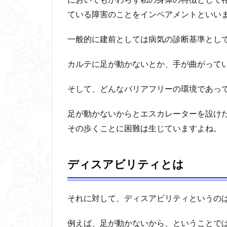
テ
ている障害のことをインペアメントといい
ィ
の
具
一般的に建前としては病気の診断基準とし
体
例
カルテに足が動かないとか、手が曲がって
4
デ
そして、どんなバリアフリーの環境であっ
ィ
ス
足が動かないからとエスカレーターを設け
ア
その歩くことに困難は生じていますよね。
ビ
リ
テ
ディスアビリティとは
ィ
と
イ
ン
それに対して、ディスアビリティというの
ペ
ア
例えば、足が動かないから、ということで
メ