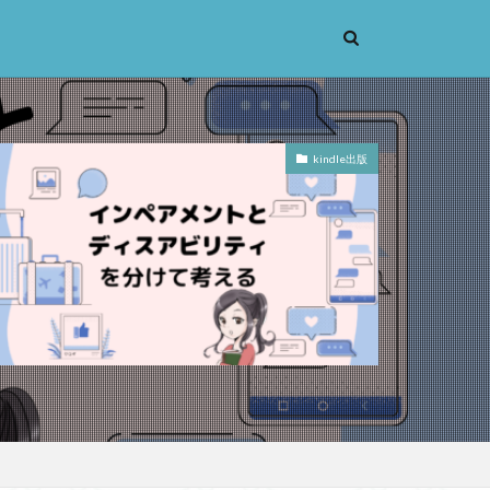
kindle出版
考実験
恋愛
辞苑
手の倫理
義
機能主義
人は紙一重
蒙
漱石
大乗仏教
先立つ
小説