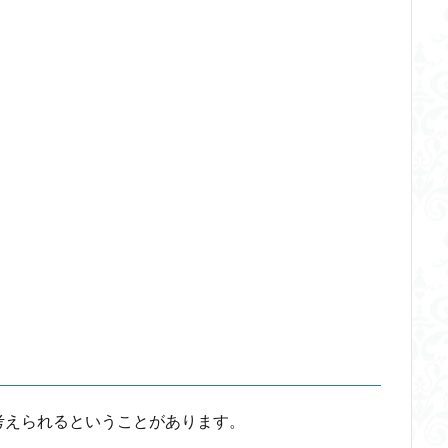
ードテック革命
フードロス対策
ショーペンハウアー
シニフィアン
イデア
IPS細胞
J哲学
kindle本
NMNサプリ
かえる
つながりすぎた世界の先に
はじめてのウィトゲンシュタイン
ひらめき
ストテレス
アルチュセール
イデア論
サルトル
イデオロギー
イン
ウィーバー
エピステーメー
エピソード様記憶
エピソー
ング
ギンギツネ
クオリア
クワイン
ゲーム理論
ブラン
中動態
中島義道
人は食事から作られる
人新世
人間
伊藤亜紗
価値
個人主義
倫理
健康
健康寿命
らない
利他
利他とはなにか
利他とは何か
前田健太郎
葉雅也
反証可能性
古田徹也
右脳
世界は贈与でできている
ユニバーサル・トーク
プラトン
プロタゴラス
ベンヤミン
ノボ
ポパー
マックス・ウェーバー
マリーの部屋
マルクス・
エル
マーケティング
マーケティング論
ライフスパン
不知の
ンガージュ
ラング
リチャード・ランガム
リヴァイアサン
ル
考えられるということがあります。
ット
レヴィ＝ストロース
ロバート・ヒース
一般意志
万人の