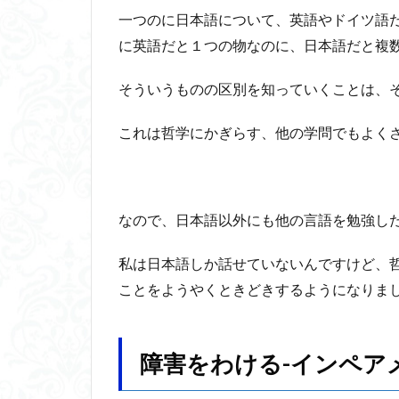
害
一つのに日本語について、英語やドイツ語
魔法使いハウルと
を
に英語だと１つの物なのに、日本語だと複
わ
け
そういうものの区別を知っていくことは、
る-
イ
ン
これは哲学にかぎらす、他の学問でもよく
ペ
ア
メ
ン
なので、日本語以外にも他の言語を勉強し
ト
と
デ
私は日本語しか話せていないんですけど、
ィ
ことをようやくときどきするようになりま
ス
ア
ビ
リ
障害をわける-インペア
テ
ィ