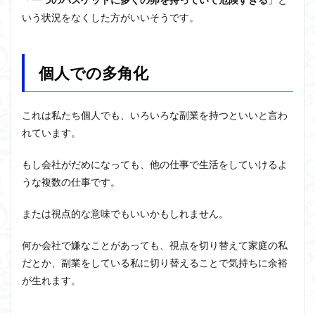
ユニバーサル・トーク
プラトン
プロタゴラス
いう状況をなくした方がいいそうです。
ベンヤミン
ペイ・フォワード
ホッブズ
ボノボ
ポパー
マックス・ウェーバー
マリーの部屋
マルクス・ガブリエル
個人での多角化
マルス九・ガブリエル
マーケティング
マーケティング論
ライフスパン
不知の自覚
これは私たち個人でも、いろいろな副業を持つといいと言わ
ラカン
ラッセル
ランガージュ
ラング
れています。
リチャード・ランガム
リヴァイアサン
もし会社がだめになっても、他の仕事で生活をしていけるよ
ルイ・アルチュセール
ルソー
レビット
うな複数の仕事です。
レヴィ＝ストロース
ロバート・ヒース
一般意志
万人の万人に対する闘争
魔法使いハウルと火の悪魔
または視点的な意味でもいいかもしれません。
何か会社で嫌なことがあっても、視点を切り替えて家庭の私
検索
だとか、副業をしている私に切り替えることで気持ちに余裕
が生れます。