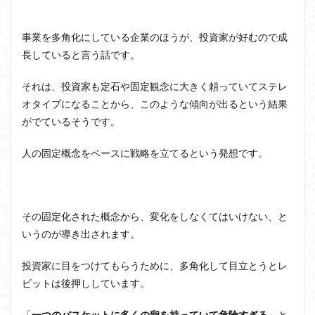
考え
る
アルチュセール
イデア論
サルトル
事業を多角化にしている企業のほうが、投資家が好むので成
イデオロギー
イメージ
ウィトゲンシュタイン
長していると言う話です。
ウィーバー
エピステーメー
エピソード様記憶
エピソード記憶
エロス
カルトブランディング
それは、投資家も定石や固定観念に大きく頼っていてステレ
オタイプになることから、このような傾向が出るという結果
ギンギツネ
クオリア
クワイン
ゲーム理論
がでているそうです。
ブランド
ブローカ
合理的
像
中動態
中島義道
人は食事から作られる
人新世
人間
人の固定概念をベースに戦略を立てるという発想です。
他人本位
代替プロテイン
伊藤亜紗
価値
個人主義
倫理
健康
健康寿命
六法
世俗化
具体例
分からない
利他
その固定化された概念から、変化をしなくてはいけない、と
利他とはなにか
利他とは何か
前田健太郎
いうのが導き出されます。
副業
勉強の哲学
動物倫理
千葉雅也
投資家に目をつけてもらうために、多角化して目立とうとレ
反証可能性
古田徹也
右脳
ビットは後押ししています。
世界は贈与でできている
不自由論
ブロードベント
「
一つのバスケットに多くの卵を持っていて危険すぎる
」と