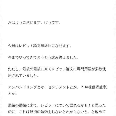
洞窟の比喩
天才と変人は紙一重
哲学の教科書
哲学の日
哲学は役に立つのか
哲学的ゾンビ
哲学者とは
啓蒙
善と悪のパラドックス
おはようございます。けうです。
囚人のジレンマ
國分功一朗
國分国一郎
執着
夏目漱石
大乗仏教
失語症
岡田斗司夫
女性のいない民主主義
好き
宇佐美りん
今日はレビット論文最終回になります。
実存は本質に先立つ
実存主義
実学
家畜化
今までやってきてとうとう読み終えました。
家畜化症候群
寸断された身体
対話
小乗仏教
小説
山口尚
法的三段論法
無知の知
ただし、最後の最後に来てレビット論文に専門用語が多数使
用されていました。
命のスイッチ
論理実証主義
苫野一徳
蛙化現象
行動と行為の違い
西洋哲学
観光
アンバンドリングとか、センチメントとか、PER(株価収益率)
言葉と脳と心
言葉の魂の哲学
言語の恣意性
とか。
言語プロソディ
言語論的転回
記憶力
最後の最後に来て、レビットについて語れるかも！と思った
認知行動療法
認識論的切断
責任
自由意志
のに、これは経済の勉強をしないとわからないと、と改めて
赤坂真理
身体のローカル・ルールとコミュニケーション