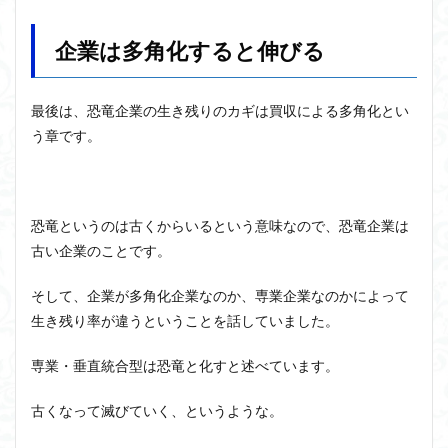
は多
ジョン・サール
ジョン・ロック
ソクラテス
角化
企業は多角化すると伸びる
する
ソシュール
ソフィスト
タイムトラベル
と伸
びる
タブラ・ラサ
ダイアナ・ウィン・ジョーンズ
最後は、恐竜企業の生き残りのカギは買収による多角化とい
2
テンストラベル
テンスレストラベル
う章です。
個人
トマス・クーン
シニフィエ
トマス・ネーゲル
での
多角
ハイデガー
パラダイム
パラダイムシフト
化
パロール
ヒラリー・パトナム
ファスティング
3
恐竜というのは古くからいるという意味なので、恐竜企業は
フィヒテ
フィルター理論
フィロソフィー
レビ
古い企業のことです。
ット
フーコー
フードテック革命
フードロス対策
論文
そして、企業が多角化企業なのか、専業企業なのかによって
ショーペンハウアー
シニフィアン
ブリコラージュ
を読
み終
生き残り率が違うということを話していました。
イデア
IPS細胞
J哲学
kindle本
えて
NMNサプリ
かえるかげんしょう
じんしんせい
専業・垂直統合型は恐竜と化すと述べています。
4
マー
つながりすぎた世界の先に
ケテ
古くなって滅びていく、というような。
はじめてのウィトゲンシュタイン
ひらめき
ィン
グを
わかりやすく
アウラ
アリストテレス