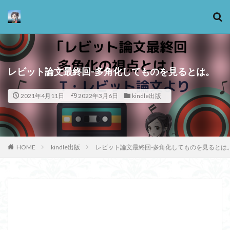
カテゴリー
レビット論文最終回-多角化してものを見るとは。
2021年4月11日
2022年3月6日
kindle出版
タグ
13歳からのアート思考
感情
心にとって時間とは何か
心の哲学
忙しい
HOME
kindle出版
レビット論文最終回-多角化してものを見るとは
思考実験
恋愛
悪
情報
意味
意志
愛
愛と性と存在
愛着
戦闘思考力
広辞苑
手の倫理
抵抗権
文芸
新科学哲学
日本哲学の最前線
東浩紀
桐野夏生
構造主義
機能主義
正義
死ぬ権利
民藝
法学
形而上学
左脳