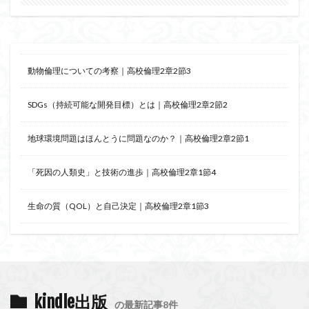
動物倫理についての考察｜高校倫理2章2節3
SDGs（持続可能な開発目標）とは｜高校倫理2章2節2
地球環境問題はほんとうに問題なのか？｜高校倫理2章2節1
「死因の人類史」と技術の進歩｜高校倫理2章1節4
生命の質（QOL）と自己決定｜高校倫理2章1節3
kindle出版
の最新記事8件