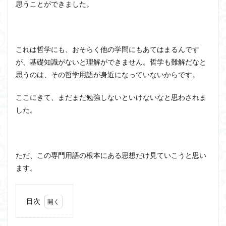
思うことができました。
近内悠太
道徳
野生の思考
鏡像段階
闇の脳科学
青山拓央
非合理性
頭が強い
頭の回転が速い
頭の回転の速い人の話し方
食事
これは哲学にも、おそらく他の学問にもあてはまるんです
若松英輔
自由
生命倫理
糖尿病
が、基礎知識がないと理解ができません。哲学も難解だなと
生得観念
生成の哲学
生成の実践
相対主義
思うのは、その哲学用語が身近になっていないからです。
知識学
磯崎憲一郎
社会契約説
社会学
ここにきて、まだまだ勉強しないといけないなと思わされま
私たちはどう生きるか
私たちはどう生きるのか
した。
私は脳ではない
科学哲学
積極的苦痛
経験論
自然法
絶対王政
維摩経
翻訳の不確定性
老いなき世界
老化
考えるを考える
脱魔術化
ただ、この専門用語の根本にある思想だけ見ていこうと思い
脳はすこぶる快楽主義
自己家畜化
自己意識
ます。
自己本位
自殺
自然権
哲学ってどんなこと
名言
2021食テクノロジー
目次
ディフォルト・モード・ネットワーク
ジェンダー
1
企業
ジェンダー・バイアス
ジャン・ギトン