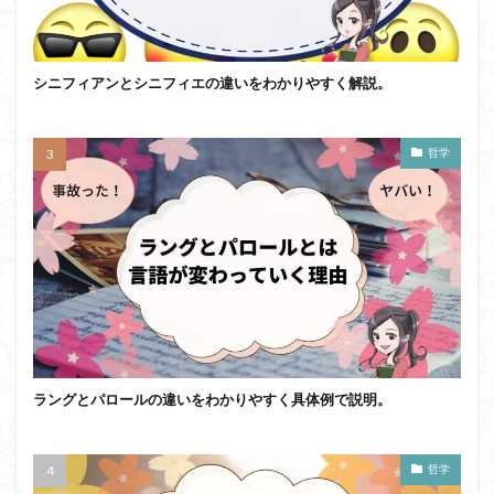
アルチュセール
イデア論
サルトル
イデオロギー
イメージ
ウィトゲンシュタイン
シニフィアンとシニフィエの違いをわかりやすく解説。
ウィーバー
エピステーメー
エピソード様記憶
エピソード記憶
エロス
カルトブランディング
哲学
ギンギツネ
クオリア
クワイン
ゲーム理論
ブランド
ブローカ
合理的
像
中動態
中島義道
人は食事から作られる
人新世
人間
他人本位
代替プロテイン
伊藤亜紗
価値
個人主義
倫理
健康
健康寿命
六法
世俗化
具体例
分からない
利他
利他とはなにか
利他とは何か
前田健太郎
副業
勉強の哲学
動物倫理
千葉雅也
ラングとパロールの違いをわかりやすく具体例で説明。
反証可能性
古田徹也
右脳
世界は贈与でできている
不自由論
ブロードベント
哲学