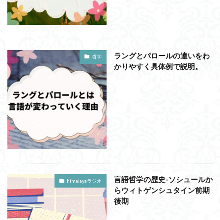
洞窟の比喩
天才と変人は紙一重
哲学の教科書
哲学の日
哲学は役に立つのか
哲学的ゾンビ
哲学者とは
啓蒙
善と悪のパラドックス
ラングとパロールの違いをわ
囚人のジレンマ
國分功一朗
國分国一郎
執着
哲学
かりやすく具体例で説明。
夏目漱石
大乗仏教
失語症
岡田斗司夫
女性のいない民主主義
好き
宇佐美りん
実存は本質に先立つ
実存主義
実学
家畜化
家畜化症候群
寸断された身体
対話
小乗仏教
小説
山口尚
法的三段論法
無知の知
命のスイッチ
論理実証主義
苫野一徳
蛙化現象
行動と行為の違い
西洋哲学
観光
言葉と脳と心
言葉の魂の哲学
言語の恣意性
言語哲学の歴史-ソシュールか
himalayaラジオ
言語プロソディ
言語論的転回
記憶力
らウィトゲンシュタイン前期
後期
認知行動療法
認識論的切断
責任
自由意志
赤坂真理
身体のローカル・ルールとコミュニケーション