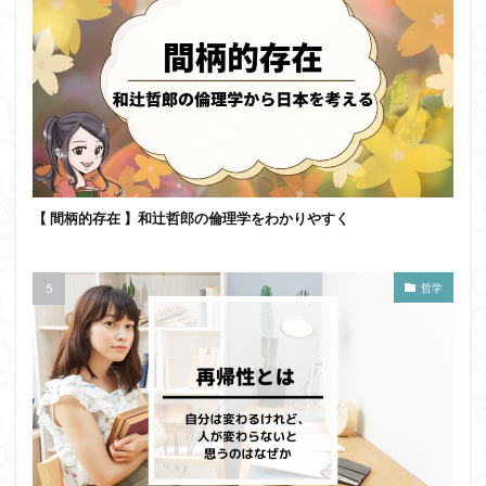
ユニバーサル・トーク
プラトン
プロタゴラス
ベンヤミン
ペイ・フォワード
ホッブズ
ボノボ
ポパー
マックス・ウェーバー
マリーの部屋
マルクス・ガブリエル
マルス九・ガブリエル
マーケティング
マーケティング論
ライフスパン
不知の自覚
ラカン
ラッセル
ランガージュ
ラング
【 間柄的存在 】和辻哲郎の倫理学をわかりやすく
リチャード・ランガム
リヴァイアサン
ルイ・アルチュセール
ルソー
レビット
哲学
レヴィ＝ストロース
ロバート・ヒース
一般意志
万人の万人に対する闘争
魔法使いハウルと火の悪魔
検索