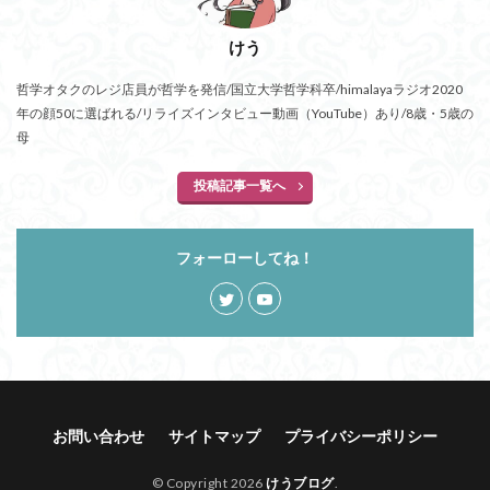
けう
哲学オタクのレジ店員が哲学を発信/国立大学哲学科卒/himalayaラジオ2020
年の顔50に選ばれる/リライズインタビュー動画（YouTube）あり/8歳・5歳の
母
投稿記事一覧へ
フォーローしてね！
お問い合わせ
サイトマップ
プライバシーポリシー
© Copyright 2026
けうブログ
.