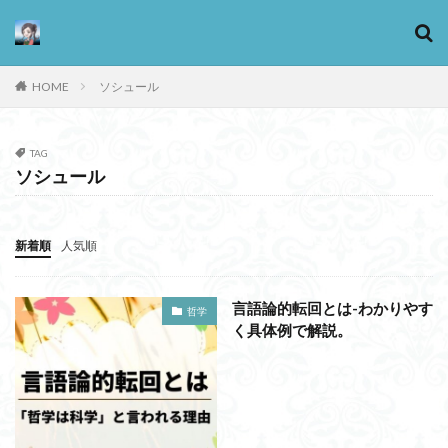
HOME
ソシュール
カテゴリー
TAG
ソシュール
タグ
13歳からのアート思考
感情
新着順
人気順
心にとって時間とは何か
心の哲学
忙しい
思考実験
恋愛
悪
情報
意味
意志
言語論的転回とは-わかりやす
哲学
愛
愛と性と存在
愛着
戦闘思考力
く具体例で解説。
広辞苑
手の倫理
抵抗権
文芸
新科学哲学
日本哲学の最前線
東浩紀
桐野夏生
構造主義
機能主義
正義
死ぬ権利
民藝
法学
形而上学
左脳