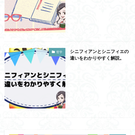
近内悠太
道徳
野生の思考
鏡像段階
闇の脳科学
青山拓央
非合理性
頭が強い
頭の回転が速い
頭の回転の速い人の話し方
食事
若松英輔
自由
生命倫理
糖尿病
生得観念
生成の哲学
生成の実践
相対主義
シニフィアンとシニフィエの
哲学
知識学
磯崎憲一郎
社会契約説
社会学
違いをわかりやすく解説。
私たちはどう生きるか
私たちはどう生きるのか
私は脳ではない
科学哲学
積極的苦痛
経験論
自然法
絶対王政
維摩経
翻訳の不確定性
老いなき世界
老化
考えるを考える
脱魔術化
脳はすこぶる快楽主義
自己家畜化
自己意識
自己本位
自殺
自然権
哲学ってどんなこと
名言
2021食テクノロジー
ディフォルト・モード・ネットワーク
ジェンダー
ジェンダー・バイアス
ジャン・ギトン