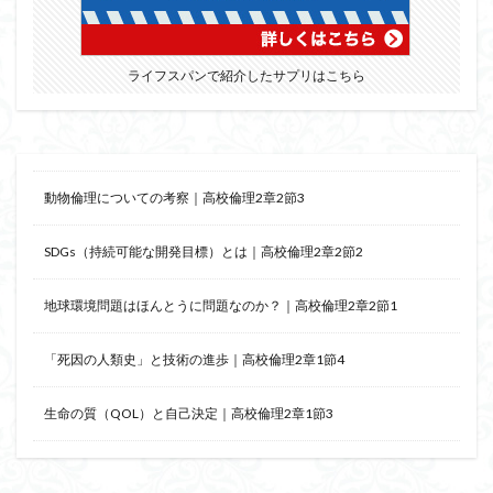
ライフスパンで紹介したサプリはこちら
動物倫理についての考察｜高校倫理2章2節3
SDGs（持続可能な開発目標）とは｜高校倫理2章2節2
地球環境問題はほんとうに問題なのか？｜高校倫理2章2節1
「死因の人類史」と技術の進歩｜高校倫理2章1節4
生命の質（QOL）と自己決定｜高校倫理2章1節3