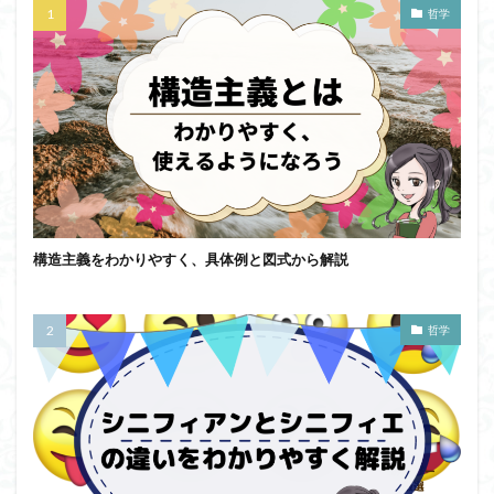
哲学
ジョン・サール
ジョン・ロック
ソクラテス
ソシュール
ソフィスト
タイムトラベル
タブラ・ラサ
ダイアナ・ウィン・ジョーンズ
テンストラベル
テンスレストラベル
トマス・クーン
シニフィエ
トマス・ネーゲル
ハイデガー
パラダイム
パラダイムシフト
パロール
ヒラリー・パトナム
ファスティング
構造主義をわかりやすく、具体例と図式から解説
フィヒテ
フィルター理論
フィロソフィー
フーコー
フードテック革命
フードロス対策
ショーペンハウアー
シニフィアン
ブリコラージュ
哲学
イデア
IPS細胞
J哲学
kindle本
NMNサプリ
かえるかげんしょう
じんしんせい
つながりすぎた世界の先に
はじめてのウィトゲンシュタイン
ひらめき
わかりやすく
アウラ
アリストテレス