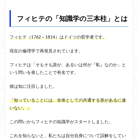
フィ
ヒテ
近内悠太
道徳
野生の思考
鏡像段階
の
フィヒテの「知識学の三本柱」とは
闇の脳科学
青山拓央
非合理性
頭が強い
「知
識学
頭の回転が速い
頭の回転の速い人の話し方
食事
の三
本
若松英輔
自由
生命倫理
糖尿病
フィヒテ
（1762～1814）はドイツの哲学者です。
柱」
生得観念
生成の哲学
生成の実践
相対主義
とは
現在の倫理学で再発見されています。
知識学
磯崎憲一郎
社会契約説
社会学
1.1
知識
私たちはどう生きるか
私たちはどう生きるのか
フィヒテは「
そもそも誰が、あるいは何が『私』なのか
」と
学の
いう問いを発したことで有名です。
私は脳ではない
科学哲学
積極的苦痛
経験論
第一
原則
自然法
絶対王政
維摩経
翻訳の不確定性
彼は知に注目しました。
1.2
老いなき世界
老化
考えるを考える
脱魔術化
知識
「知っていることには、全体としての共通する形があるに違
脳はすこぶる快楽主義
学の
自己家畜化
自己意識
第二
いない。」
自己本位
自殺
自然権
哲学ってどんなこと
原則
名言
2021食テクノロジー
1.3
この問いからフィヒテの知識学がスタートしました。
知識
ディフォルト・モード・ネットワーク
ジェンダー
学の
これを知らないと、私たちは自分自身について誤解をしてい
ジェンダー・バイアス
ジャン・ギトン