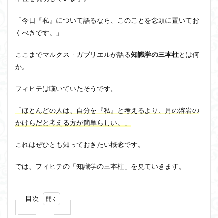
洞窟の比喩
天才と変人は紙一重
哲学の教科書
「今日『私』について語るなら、このことを念頭に置いてお
哲学の日
哲学は役に立つのか
哲学的ゾンビ
くべきです。」
哲学者とは
啓蒙
善と悪のパラドックス
ここまでマルクス・ガブリエルが語る
知識学の三本柱
とは何
囚人のジレンマ
國分功一朗
國分国一郎
執着
か。
夏目漱石
大乗仏教
失語症
岡田斗司夫
女性のいない民主主義
好き
宇佐美りん
フィヒテは嘆いていたそうです。
実存は本質に先立つ
実存主義
実学
家畜化
「ほとんどの人は、自分を『私』と考えるより、月の溶岩の
家畜化症候群
寸断された身体
対話
小乗仏教
かけらだと考える方が簡単らしい。」
小説
山口尚
法的三段論法
無知の知
命のスイッチ
論理実証主義
苫野一徳
これはぜひとも知っておきたい概念です。
蛙化現象
行動と行為の違い
西洋哲学
観光
では、フィヒテの「知識学の三本柱」を見ていきます。
言葉と脳と心
言葉の魂の哲学
言語の恣意性
言語プロソディ
言語論的転回
記憶力
目次
認知行動療法
認識論的切断
責任
自由意志
1
赤坂真理
身体のローカル・ルールとコミュニケーション