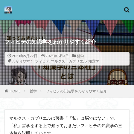
カテゴリー
フィヒテの知識学をわかりやすく紹介
2021年5月27日
2021年8月3日
哲学
タグ
わかりやすく
,
フィヒテ
,
マルクス・ガブリエル
,
知識学
13歳からのアート思考
感情
心にとって時間とは何か
心の哲学
忙しい
思考実験
恋愛
悪
情報
意味
意志
HOME
哲学
フィヒテの知識学をわかりやすく紹介
愛
愛と性と存在
愛着
戦闘思考力
広辞苑
手の倫理
抵抗権
文芸
新科学哲学
日本哲学の最前線
東浩紀
マルクス・ガブリエルは著書「『私』は脳ではない」で、
桐野夏生
構造主義
機能主義
正義
「私」哲学をする上で知っておきたいフィヒテの知識学の三
死ぬ権利
民藝
法学
形而上学
左脳
本柱を説明しています。