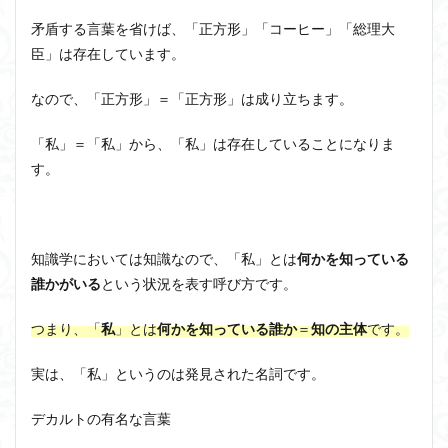
ユニバーサル・トーク
プラトン
プロタゴラス
矛盾する言葉を省けば、「正方形」「コーヒー」「総理大
ベンヤミン
ペイ・フォワード
ホッブズ
臣」は存在しています。
ボノボ
ポパー
マックス・ウェーバー
マリーの部屋
マルクス・ガブリエル
なので、「正方形」＝「正方形」は成り立ちます。
マルス九・ガブリエル
マーケティング
「私」＝「私」から、「私」は存在していることになりま
マーケティング論
ライフスパン
不知の自覚
す。
ラカン
ラッセル
ランガージュ
ラング
リチャード・ランガム
リヴァイアサン
ルイ・アルチュセール
ルソー
レビット
知識学においては知識なので、「私」とは
何かを知っている
レヴィ＝ストロース
ロバート・ヒース
一般意志
誰かがいる
という状況を表す呼び方です。
万人の万人に対する闘争
魔法使いハウルと火の悪魔
つまり、
「
私
」とは
何かを知っている誰か
＝
知の主体
です。
検索
実は、「私」というのは発見された名詞です。
デカルトの有名な言葉