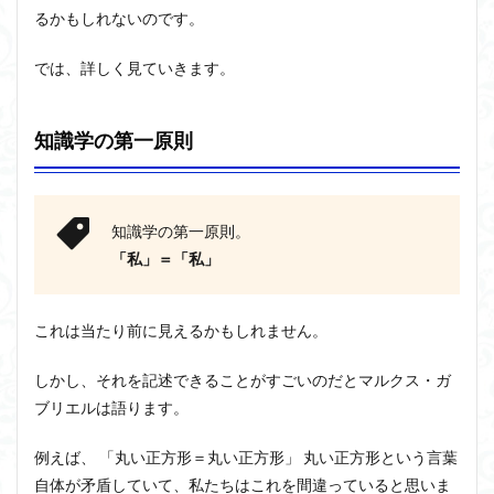
第三
るかもしれないのです。
原則
ジョン・サール
ジョン・ロック
ソクラテス
2
ソシュール
ソフィスト
タイムトラベル
では、詳しく見ていきます。
知識
タブラ・ラサ
ダイアナ・ウィン・ジョーンズ
学の
三本
テンストラベル
テンスレストラベル
知識学の第一原則
柱の
疑問
トマス・クーン
シニフィエ
トマス・ネーゲル
点
ハイデガー
パラダイム
パラダイムシフト
2.1
パロール
ヒラリー・パトナム
ファスティング
知識学の第一原則。
知識
学の
「私」＝「私」
フィヒテ
フィルター理論
フィロソフィー
第一
フーコー
原則
フードテック革命
フードロス対策
の批
ショーペンハウアー
シニフィアン
ブリコラージュ
これは当たり前に見えるかもしれません。
判
イデア
IPS細胞
J哲学
kindle本
2.2
しかし、それを記述できることがすごいのだと
マルクス・ガ
知識
NMNサプリ
かえるかげんしょう
じんしんせい
ブリエル
は語ります。
学第
つながりすぎた世界の先に
二原
則の
例えば、 「丸い正方形＝丸い正方形」
丸い正方形という言葉
はじめてのウィトゲンシュタイン
ひらめき
批判
自体が矛盾していて、私たちはこれを間違っていると思いま
わかりやすく
アウラ
アリストテレス