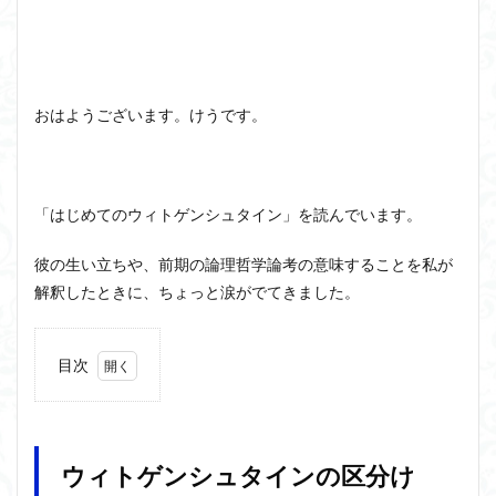
洞窟の比喩
天才と変人は紙一重
哲学の教科書
哲学の日
哲学は役に立つのか
哲学的ゾンビ
哲学者とは
啓蒙
善と悪のパラドックス
おはようございます。けうです。
囚人のジレンマ
國分功一朗
國分国一郎
執着
夏目漱石
大乗仏教
失語症
岡田斗司夫
女性のいない民主主義
好き
宇佐美りん
「はじめてのウィトゲンシュタイン」を読んでいます。
実存は本質に先立つ
実存主義
実学
家畜化
家畜化症候群
寸断された身体
対話
小乗仏教
彼の生い立ちや、前期の論理哲学論考の意味することを私が
解釈したときに、ちょっと涙がでてきました。
小説
山口尚
法的三段論法
無知の知
命のスイッチ
論理実証主義
苫野一徳
蛙化現象
行動と行為の違い
西洋哲学
観光
目次
言葉と脳と心
言葉の魂の哲学
言語の恣意性
1
ウィ
言語プロソディ
言語論的転回
記憶力
トゲ
ンシ
認知行動療法
認識論的切断
責任
自由意志
ウィトゲンシュタインの区分け
ュタ
赤坂真理
身体のローカル・ルールとコミュニケーション
イン