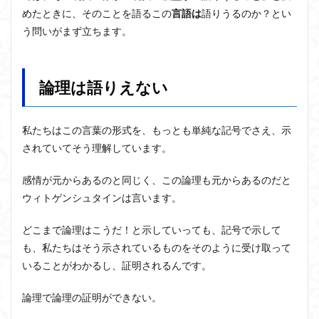
めたときに、そのことを語るこの
言語は
語りうるのか？とい
アルチュセール
イデア論
サルトル
う問いがまず立ちます。
イデオロギー
イメージ
ウィトゲンシュタイン
ウィーバー
エピステーメー
エピソード様記憶
論理は語りえない
エピソード記憶
エロス
カルトブランディング
ギンギツネ
クオリア
クワイン
ゲーム理論
ブランド
ブローカ
合理的
像
中動態
私たちはこの言葉の形式を、もっとも単純な記号でさえ、示
されていてそう理解しています。
中島義道
人は食事から作られる
人新世
人間
他人本位
代替プロテイン
伊藤亜紗
価値
感情が元からあるのと同じく、この論理も元からあるのだと
個人主義
倫理
健康
健康寿命
六法
ウィトゲンシュタインは言います。
世俗化
具体例
分からない
利他
どこまで論理はこうだ！と示していっても、記号で示して
利他とはなにか
利他とは何か
前田健太郎
も、私たちはそう示されているものをそのように受け取って
副業
勉強の哲学
動物倫理
千葉雅也
いることがわかるし、証明されるんです。
反証可能性
古田徹也
右脳
論理で論理の証明ができない。
世界は贈与でできている
不自由論
ブロードベント