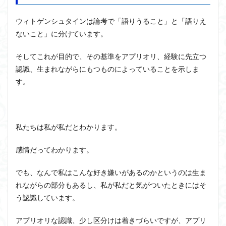
の区
近内悠太
道徳
野生の思考
鏡像段階
分け
ウィトゲンシュタインは論考で「語りうること」と「語りえ
闇の脳科学
青山拓央
非合理性
頭が強い
ないこと」に分けています。
1.1
頭の回転が速い
頭の回転の速い人の話し方
食事
「語
りう
そしてこれが目的で、その基準をアプリオリ、経験に先立つ
若松英輔
自由
生命倫理
糖尿病
るこ
認識、生まれながらにもつものによっていることを示しま
と」
生得観念
生成の哲学
生成の実践
相対主義
とは
す。
知識学
磯崎憲一郎
社会契約説
社会学
2
私たちはどう生きるか
私たちはどう生きるのか
論理
は語
私は脳ではない
科学哲学
積極的苦痛
経験論
りえ
私たちは私が私だとわかります。
ない
自然法
絶対王政
維摩経
翻訳の不確定性
老いなき世界
老化
考えるを考える
脱魔術化
感情だってわかります。
3
「語
脳はすこぶる快楽主義
自己家畜化
自己意識
りえ
でも、なんで私はこんな好き嫌いがあるのかというのは生ま
ない
自己本位
自殺
自然権
哲学ってどんなこと
れながらの部分もあるし、私が私だと気がついたときにはそ
こ
名言
2021食テクノロジー
と」
う認識しています。
を語
ディフォルト・モード・ネットワーク
ジェンダー
って
アプリオリな認識、少し区分けは着きづらいですが、アプリ
みる
ジェンダー・バイアス
ジャン・ギトン