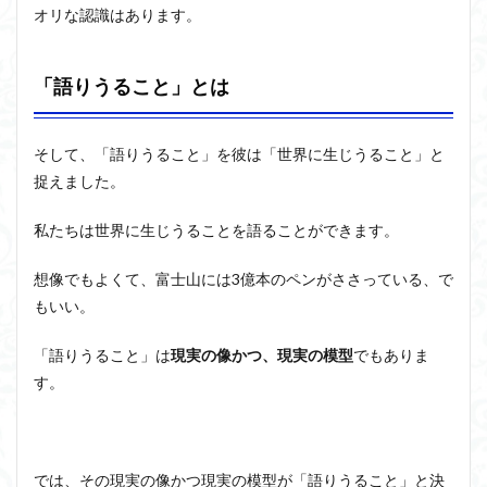
オリな認識はあります。
4
ジョン・サール
ジョン・ロック
ソクラテス
論考
ソシュール
ソフィスト
タイムトラベル
が実
「語りうること」とは
生活
タブラ・ラサ
ダイアナ・ウィン・ジョーンズ
で役
テンストラベル
テンスレストラベル
立つ
とき
そして、「語りうること」を彼は「世界に生じうること」と
トマス・クーン
シニフィエ
トマス・ネーゲル
捉えました。
ハイデガー
パラダイム
パラダイムシフト
パロール
ヒラリー・パトナム
ファスティング
私たちは世界に生じうることを語ることができます。
フィヒテ
フィルター理論
フィロソフィー
想像でもよくて、富士山には3億本のペンがささっている、で
フーコー
フードテック革命
フードロス対策
もいい。
ショーペンハウアー
シニフィアン
ブリコラージュ
「語りうること」は
現実の像かつ、現実の模型
でもありま
イデア
IPS細胞
J哲学
kindle本
す。
NMNサプリ
かえるかげんしょう
じんしんせい
つながりすぎた世界の先に
はじめてのウィトゲンシュタイン
ひらめき
では、その現実の像かつ現実の模型が「語りうること」と決
わかりやすく
アウラ
アリストテレス