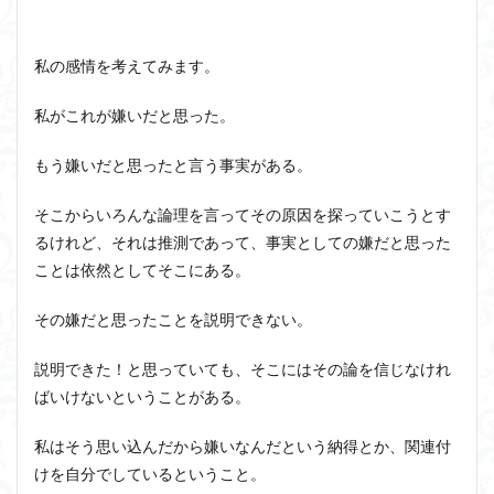
ユニバーサル・トーク
プラトン
プロタゴラス
ベンヤミン
ペイ・フォワード
ホッブズ
私の感情を考えてみます。
ボノボ
ポパー
マックス・ウェーバー
マリーの部屋
マルクス・ガブリエル
私がこれが嫌いだと思った。
マルス九・ガブリエル
マーケティング
もう嫌いだと思ったと言う事実がある。
マーケティング論
ライフスパン
不知の自覚
ラカン
ラッセル
ランガージュ
ラング
そこからいろんな論理を言ってその原因を探っていこうとす
リチャード・ランガム
リヴァイアサン
るけれど、それは推測であって、事実としての嫌だと思った
ルイ・アルチュセール
ルソー
レビット
ことは依然としてそこにある。
レヴィ＝ストロース
ロバート・ヒース
一般意志
その嫌だと思ったことを説明できない。
万人の万人に対する闘争
魔法使いハウルと火の悪魔
説明できた！と思っていても、そこにはその論を信じなけれ
検索
ばいけないということがある。
私はそう思い込んだから嫌いなんだという納得とか、関連付
けを自分でしているということ。