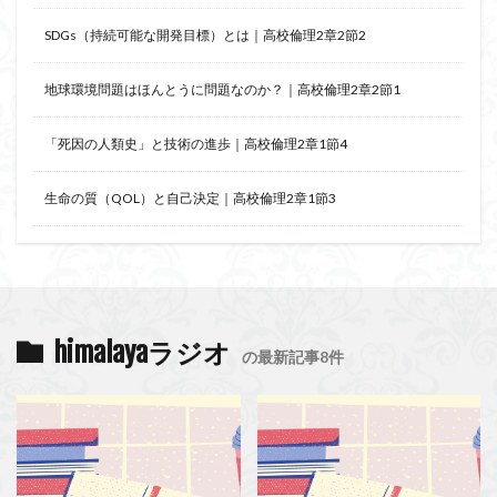
SDGs（持続可能な開発目標）とは｜高校倫理2章2節2
地球環境問題はほんとうに問題なのか？｜高校倫理2章2節1
「死因の人類史」と技術の進歩｜高校倫理2章1節4
生命の質（QOL）と自己決定｜高校倫理2章1節3
himalayaラジオ
の最新記事8件