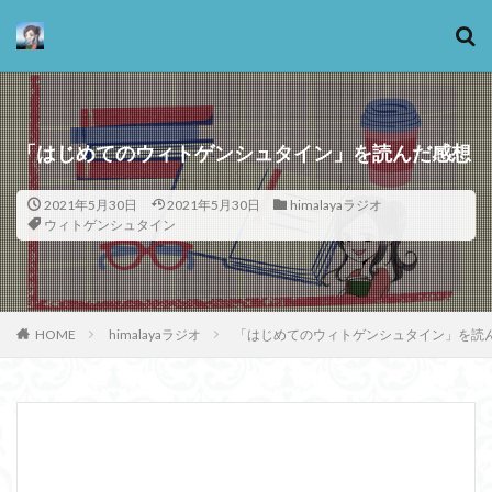
カテゴリー
「はじめてのウィトゲンシュタイン」を読んだ感想
2021年5月30日
2021年5月30日
himalayaラジオ
タグ
ウィトゲンシュタイン
13歳からのアート思考
感情
心にとって時間とは何か
心の哲学
忙しい
思考実験
恋愛
悪
情報
意味
意志
HOME
himalayaラジオ
「はじめてのウィトゲンシュタイン」を読
愛
愛と性と存在
愛着
戦闘思考力
広辞苑
手の倫理
抵抗権
文芸
新科学哲学
日本哲学の最前線
東浩紀
桐野夏生
構造主義
機能主義
正義
死ぬ権利
民藝
法学
形而上学
左脳