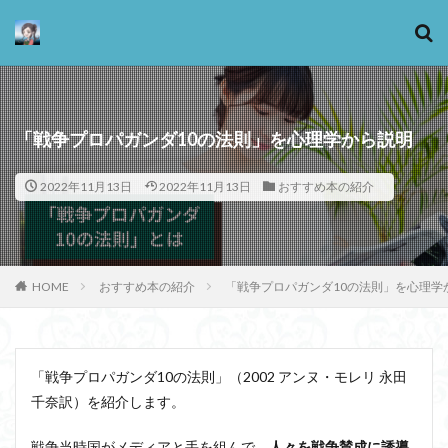
カテゴリー
「戦争プロパガンダ10の法則」を心理学から説明
2022年11月13日
2022年11月13日
おすすめ本の紹介
タグ
13歳からのアート思考
感情
心にとって時間とは何か
心の哲学
忙しい
HOME
おすすめ本の紹介
「戦争プロパガンダ10の法則」を心理学
思考実験
恋愛
悪
情報
意味
意志
愛
愛と性と存在
愛着
戦闘思考力
広辞苑
手の倫理
抵抗権
文芸
「戦争プロパガンダ10の法則」（2002 アンヌ・モレリ 永田
新科学哲学
日本哲学の最前線
東浩紀
千奈訳）を紹介します。
桐野夏生
構造主義
機能主義
正義
死ぬ権利
民藝
法学
形而上学
左脳
戦争当時国がメディアと手を組んで、
人々を戦争賛成に誘導