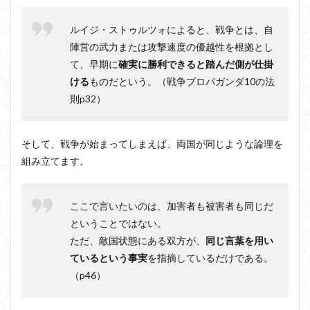
パガ
ンダ
ルイジ・ストゥルツォによると、戦争とは、自
⑦人
は勝
陣営の武力または攻撃速度の優越性を根拠とし
利を
て、早期に
確実に勝利できると踏んだ側が仕掛
好む
ける
ものだという。（戦争プロパガンダ10の法
7.1
則p32）
パワ
ーエ
リー
トと
そして、戦争が始まってしまえば、両国が同じような論理を
は
組み立てます。
8
戦争
プロ
ここで言いたいのは、加害者も被害者も同じだ
パガ
ということではない。
ンダ
⑧有
ただ、敵国状態にある双方が、
同じ言葉を用い
名人
ているという事実
を指摘しているだけである。
も戦
（p46）
いを
支持