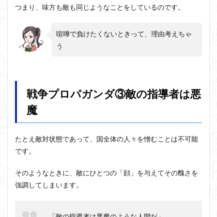
8.1
つまり、味方も敵も同じようなことをしているのです。
アフ
ォリ
ズム
喧嘩で負けたくないときって、理由考えちゃ
とは
う
9
戦争
プロ
パガ
ンダ
戦争プロパガンダ③敵の指導者は悪
⑨大
義は
魔
神聖
10
たとえ敵対状態であって、国全体の人々を憎むことは不可能
戦争
プロ
です。
パガ
ンバ
そのようなときに、敵にひとつの「顔」を与えてその醜さを
⑩裏
切り
強調してしまいます。
者
11
「敵の指導者は悪魔のような人間だ」