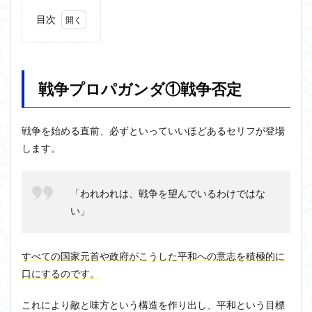
ユニバーサル・トーク
プラトン
プロタゴラス
目次
ベンヤミン
ペイ・フォワード
ホッブズ
1
ボノボ
ポパー
マックス・ウェーバー
戦争
プロ
マリーの部屋
マルクス・ガブリエル
パガ
マルス九・ガブリエル
マーケティング
戦争プロパガンダ①戦争否定
ンダ
①戦
マーケティング論
ライフスパン
不知の自覚
争否
定
ラカン
ラッセル
ランガージュ
ラング
戦争を始める直前、必ずといっていいほどあるセリフが登場
リチャード・ランガム
リヴァイアサン
します。
2
戦争
ルイ・アルチュセール
ルソー
レビット
プロ
パガ
レヴィ＝ストロース
ロバート・ヒース
一般意志
「われわれは、戦争を望んでいるわけではな
ンダ
万人の万人に対する闘争
魔法使いハウルと火の悪魔
い」
②正
当化
3
検索
すべての国家元首や政府がこうした平和への意志を積極的に
戦争
口にするのです。
プロ
パガ
ンダ
これにより敵と味方という構造を作り出し、平和という目標
③敵