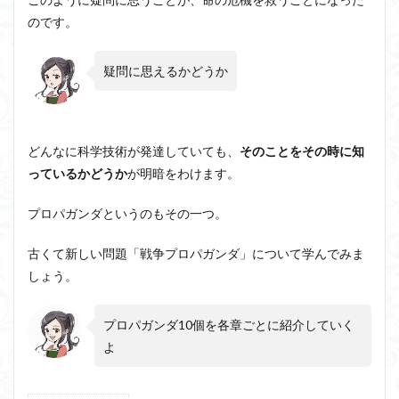
のです。
アルチュセール
イデア論
サルトル
イデオロギー
イメージ
ウィトゲンシュタイン
疑問に思えるかどうか
ウィーバー
エピステーメー
エピソード様記憶
エピソード記憶
エロス
カルトブランディング
ギンギツネ
クオリア
クワイン
ゲーム理論
どんなに科学技術が発達していても、
そのことをその時に知
ブランド
ブローカ
合理的
像
中動態
っているかどうか
が明暗をわけます。
中島義道
人は食事から作られる
人新世
人間
プロパガンダというのもその一つ。
他人本位
代替プロテイン
伊藤亜紗
価値
個人主義
倫理
健康
健康寿命
六法
古くて新しい問題「戦争プロパガンダ」について学んでみま
世俗化
具体例
分からない
利他
しょう。
利他とはなにか
利他とは何か
前田健太郎
副業
勉強の哲学
動物倫理
千葉雅也
プロパガンダ10個を各章ごとに紹介していく
反証可能性
よ
古田徹也
右脳
世界は贈与でできている
不自由論
ブロードベント