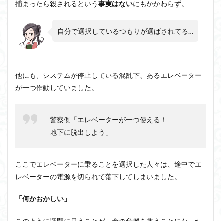
捕まったら殺されるという
事実はない
にもかかわらず。
ジョン・サール
ジョン・ロック
ソクラテス
ソシュール
ソフィスト
タイムトラベル
自分で選択しているつもりが選ばされてる…
タブラ・ラサ
ダイアナ・ウィン・ジョーンズ
テンストラベル
テンスレストラベル
トマス・クーン
シニフィエ
トマス・ネーゲル
他にも、システムが停止している混乱下、あるエレベーター
が一つ作動していました。
ハイデガー
パラダイム
パラダイムシフト
パロール
ヒラリー・パトナム
ファスティング
フィヒテ
フィルター理論
フィロソフィー
警察側「エレベーターが一つ使える！
フーコー
地下に脱出しよう」
フードテック革命
フードロス対策
ショーペンハウアー
シニフィアン
ブリコラージュ
イデア
IPS細胞
J哲学
kindle本
ここでエレベーターに乗ることを選択した人々は、途中でエ
レベーターの電源を切られて落下してしまいました。
NMNサプリ
かえるかげんしょう
じんしんせい
つながりすぎた世界の先に
「何かおかしい」
はじめてのウィトゲンシュタイン
ひらめき
このように疑問に思うことが、命の危機を救うことになった
わかりやすく
アウラ
アリストテレス