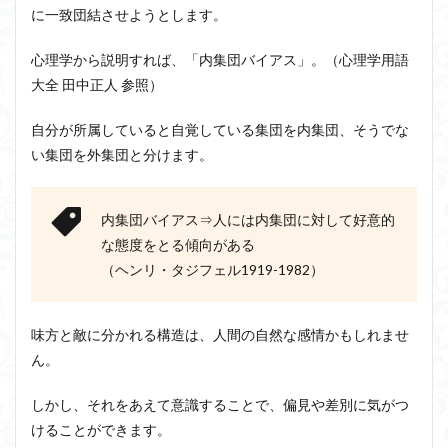
に一致団結させようとします。
の指
導者
は悪
心理学から説明すれば、「内集団バイアス」。（心理学用語
魔
大全 田中正人 参照）
3.1
心理
自分が所属していると自覚している集団を内集団、そうでな
学
い集団を外集団と分けます。
「初
頭効
果」
内集団バイアス⇒人には内集団に対して好意的
4
な態度をとる傾向がある
戦争
プロ
（ヘンリ・タジフェル1919-1982）
パガ
ンダ
④使
味方と敵に分かれる構造は、人間の自然な感情かもしれませ
命感
ん。
4.1
日比
しかし、それをあえて意識することで、偏見や差別に気がつ
谷焼
き討
けることができます。
ち事