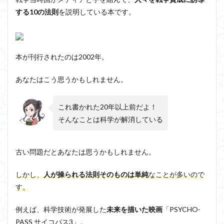
する10の法則
洞窟の比喩
を説明している本です。
天才と変人は紙一重
哲学の教科書
哲学の日
哲学は役に立つのか
哲学的ゾンビ
哲学者とは
啓蒙
善と悪のパラドックス
本が刊行されたのは2002年。
囚人のジレンマ
國分功一朗
國分国一郎
執着
夏目漱石
大乗仏教
失語症
岡田斗司夫
あなたはこう思うかもしれません。
女性のいない民主主義
好き
宇佐美りん
実存は本質に先立つ
実存主義
実学
家畜化
これ書かれた20年以上前だよ！
家畜化症候群
寸断された身体
対話
小乗仏教
そんなことは科学が解消している
小説
山口尚
法的三段論法
無知の知
命のスイッチ
論理実証主義
苫野一徳
古い問題だとあなたは思うかもしれません。
蛙化現象
行動と行為の違い
西洋哲学
観光
しかし、
人が操られる法則そのものは単純
なことが多いので
言葉と脳と心
言葉の魂の哲学
言語の恣意性
す。
言語プロソディ
言語論的転回
記憶力
認知行動療法
認識論的切断
責任
自由意志
例えば、科学技術が発展した
未来を描いた映画
「PSYCHO-
PASS サイコパス3」。
赤坂真理
身体のローカル・ルールとコミュニケーション