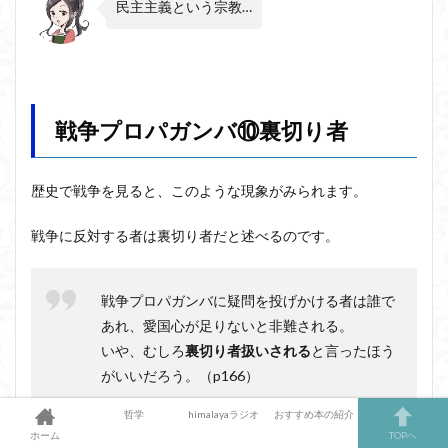
民主主義という宗教…
戦争プロパガンバ⑩裏切り者
歴史で戦争を見ると、このような現象がみられます。
戦争に反対する者は裏切り者だと述べるのです。
戦争プロパガンバに疑問を投げかける者は誰で
あれ、愛国心が足りないと非難される。
いや、むしろ
裏切り者扱いされる
と言ったほう
がいいだろう。（p166）
哲学
himalayaラジオ
おすすめ本の紹介
ホーム
TOPへ
このようなことが起こるからこそ、「言論の自由」は保証さ