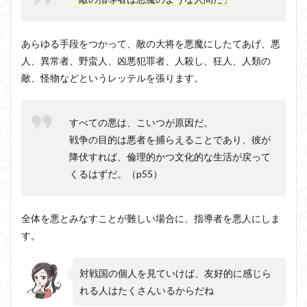
戦争
プロ
パガ
ンダ
あらゆる手段をつかって、敵の大将を悪魔にしたてあげ、悪
⑪戦
人、異常者、野蛮人、凶悪犯罪者、人殺し、狂人、人類の
争は
繰り
敵、怪物などというレッテルを張ります。
返さ
れる
12
すべての悪は、こいつが原因だ。
戦争
戦争の目的は悪者を捕らえることであり、彼が
プロ
降伏すれば、倫理的かつ文化的な生活が戻って
パガ
ンダ
くるはずだ。（p55）
まと
め
全体を悪とみなすことが難しい場合に、指導者を悪人にしま
す。
対戦国の個人を見ていけば、友好的に感じら
れる人はたくさんいるからだね