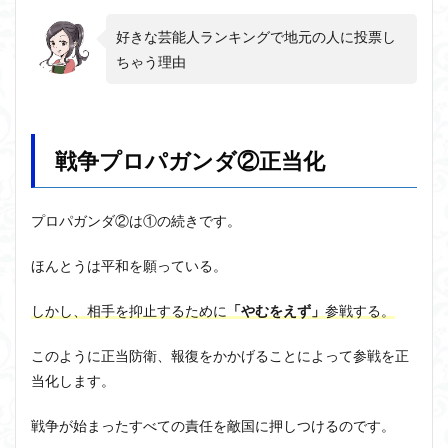
件
好きな芸能人ランキングで地元の人に投票し
5
ちゃう理由
戦争
プロ
パガ
ンダ
⑤敵
国の
戦争プロパガンダ②正当化
残虐
さ
プロパガンダ②は①の続きです。
6
戦争プ
ロパガ
ほんとうは平和を願っている。
ンダ
⑥「非
しかし、相手を抑止するために
「やむをえず」
参戦する。
人道
的」な
兵器や
このように正当防衛、報復をかかげることによって参戦を正
戦略
当化します。
7
戦争
戦争が始まったすべての責任を敵国に押しつけるのです。
プロ