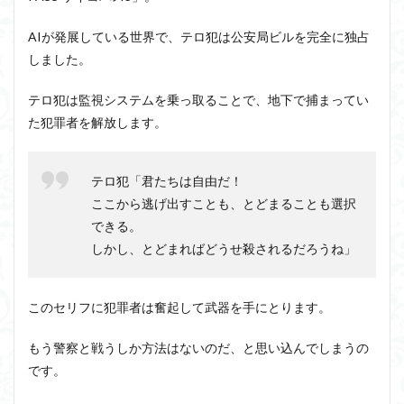
近内悠太
道徳
野生の思考
鏡像段階
AIが発展している世界で、テロ犯は公安局ビルを完全に独占
闇の脳科学
青山拓央
非合理性
頭が強い
しました。
頭の回転が速い
頭の回転の速い人の話し方
食事
テロ犯は監視システムを乗っ取ることで、地下で捕まってい
若松英輔
自由
生命倫理
糖尿病
た犯罪者を解放します。
生得観念
生成の哲学
生成の実践
相対主義
知識学
磯崎憲一郎
社会契約説
社会学
テロ犯「君たちは自由だ！
私たちはどう生きるか
私たちはどう生きるのか
ここから逃げ出すことも、とどまることも選択
私は脳ではない
科学哲学
積極的苦痛
経験論
できる。
自然法
絶対王政
維摩経
翻訳の不確定性
しかし、とどまればどうせ殺されるだろうね」
老いなき世界
老化
考えるを考える
脱魔術化
脳はすこぶる快楽主義
自己家畜化
自己意識
このセリフに犯罪者は奮起して武器を手にとります。
自己本位
自殺
自然権
哲学ってどんなこと
もう警察と戦うしか方法はないのだ、と思い込んでしまうの
名言
2021食テクノロジー
です。
ディフォルト・モード・ネットワーク
ジェンダー
ジェンダー・バイアス
ジャン・ギトン