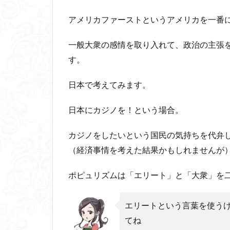
ュリ
魔法使いハウルと
アメリカファーストというアメリカを一番
ズム
（大
衆主
一般大衆の感情を取り入れて、政治の主張
義）
す。
を社
会学
日本で考えてみます。
で読
み解
く
日本にカジノを！という場合。
2.1
カジノをしたいという国民の気持ちを代弁
大衆
の心
（経済事情を考えた結果かもしれませんが
の持
ちよ
ポピュリズムは「エリート」と「大衆」を
うを
心理
学で
エリートという言葉を使う
解釈
てね
3