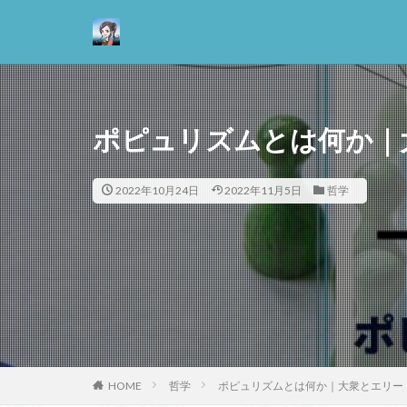
カテゴリー
ポピュリズムとは何か｜
タグ
2022年10月24日
2022年11月5日
哲学
13歳からのアート
悪
情報
抵抗権
文芸
正義
死ぬ権
哲学の教科書
善と悪のパラドッ
失語症
岡田
HOME
哲学
ポピュリズムとは何か｜大衆とエリー
実存主義
実