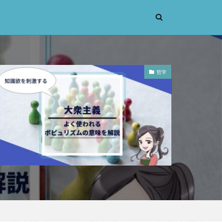
哲学
考実験
恋愛
辞苑
手の倫理
義
機能主義
人は紙一重
蒙
漱石
大乗仏教
先立つ
小説