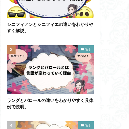
かげんしょう
わかりやすく
シニフィアンとシニフィエの違いをわかりや
すく解説。
イメージ
ド記憶
エロス
ド
ブローカ
哲学
他人本位
六法
世俗化
副業
勉強の哲学
不自由論
ペイ・フォワード
ラングとパロールの違いをわかりやすく具体
ガブリエル
例で説明。
自覚
ラカン
イ・アルチュセール
哲学
万人に対する闘争