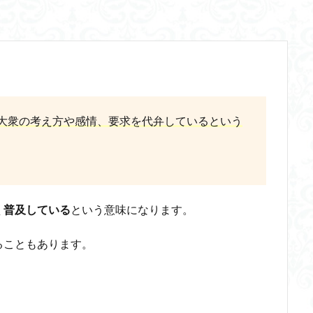
三段論法
無知の知
命のスイッチ
論理実証主義
苫野一徳
西洋哲学
観光
言葉と脳と心
言葉の魂の哲学
言語の恣
言語論的転回
記憶力
認知行動療法
認識論的切断
責任
体のローカル・ルールとコミュニケーション
近内悠太
道徳
野生の
青山拓央
非合理性
頭が強い
頭の回転が速い
頭の回転の速い
輔
自由
生命倫理
糖尿病
生得観念
生成の哲学
生
大衆の考え方や感情、要求を代弁しているという
識学
磯崎憲一郎
社会契約説
社会学
私たちはどう生きるか
るのか
私は脳ではない
科学哲学
積極的苦痛
経験論
自
の不確定性
老いなき世界
老化
考えるを考える
脱魔術化
主義
自己家畜化
自己意識
自己本位
自殺
自然権
く普及している
という意味になります
。
食テクノロジー
ディフォルト・モード・ネットワーク
ジェンダー
ることもあります。
ジョン・サール
ジョン・ロック
ソクラテス
ソシュール
タブラ・ラサ
ダイアナ・ウィン・ジョーンズ
テンストラベル
シニフィエ
トマス・ネーゲル
ハイデガー
パラダイム
パ
ラリー・パトナム
ファスティング
フィヒテ
フィルター理論