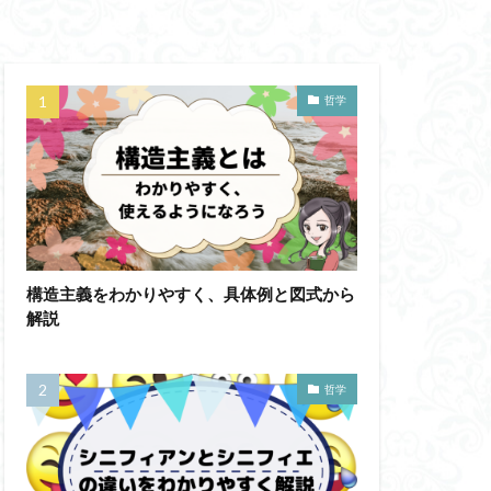
蛙化現象
意性
自由意志
哲学
思考
鏡像段階
人の話し方
成の実践
然法
絶対王政
構造主義をわかりやすく、具体例と図式から
哲学ってどんなこと
解説
ジェンダー・バイアス
ソフィスト
哲学
テンスレストラベル
ラダイムシフト
フィロソフィー