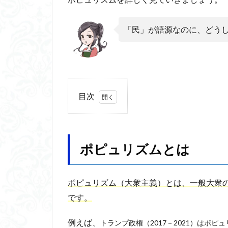
フーコー
フ
ブリコラージュ
「民」が語源なのに、どう
じんしんせい
アウラ
アリ
ウィトゲンシュタ
カルトブランディ
目次
合理的
像
1
代替プロテイン
ポ
具体例
分か
ピ
ュ
ポピュリズムとは
動物倫理
千
リ
ブロードベント
ズ
ム
ホッブズ
ボ
ポピュリズム
（
大衆主義
）とは、一般大衆
と
マルス九・ガブリ
です
。
は
ラッセル
ラ
2
例えば、
トランプ政権（2017－2021）はポピ
ルソー
レビ
ポピ