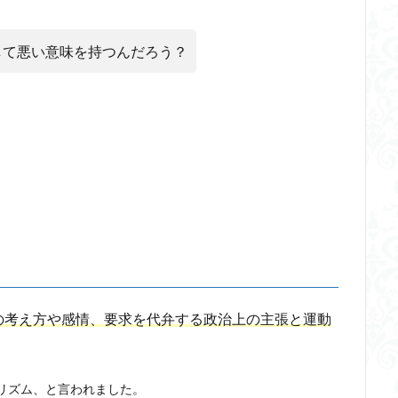
ードテック革命
フードロス対策
ショーペンハウアー
シニフィアン
イデア
IPS細胞
J哲学
kindle本
NMNサプリ
かえる
して悪い意味を持つんだろう？
つながりすぎた世界の先に
はじめてのウィトゲンシュタイン
ひらめき
ストテレス
アルチュセール
イデア論
サルトル
イデオロギー
イン
ウィーバー
エピステーメー
エピソード様記憶
エピソー
ング
ギンギツネ
クオリア
クワイン
ゲーム理論
ブラン
中動態
中島義道
人は食事から作られる
人新世
人間
伊藤亜紗
価値
個人主義
倫理
健康
健康寿命
らない
利他
利他とはなにか
利他とは何か
前田健太郎
葉雅也
反証可能性
古田徹也
右脳
世界は贈与でできている
ユニバーサル・トーク
プラトン
プロタゴラス
ベンヤミン
ノボ
ポパー
マックス・ウェーバー
マリーの部屋
マルクス・
の考え方や感情、要求を代弁する政治上の主張と運動
エル
マーケティング
マーケティング論
ライフスパン
不知の
ンガージュ
ラング
リチャード・ランガム
リヴァイアサン
ル
ュリズム、と言われました。
ット
レヴィ＝ストロース
ロバート・ヒース
一般意志
万人の