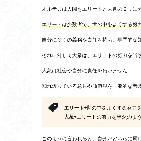
てし
オルテガ
は人間をエリートと大衆の２つに分
まう
3.2
エリート
は少数者で、世の中をよくする努
大衆
心理
自分に多くの義務や責任を持ち、専門的な
が及
ぼす
それに対して
影響
大衆
は、エリートの努力を当
3.3
大衆は社会や自分に責任を負いません。
大衆
が一
知れ渡っている意見や価値観を一般的な考
般的
にな
る理
由
エリート⇨
世の中をよくする努力
大衆⇨
エリートの努力を当然のよ
4
ポピ
ュリ
ズム
このように言われると、自分がどちらに属