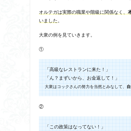
（大
衆主
オルテガは実際の職業や階級に関係なく、
義）
いました
。
まと
め
大衆の例を見ていきます。
①
「高級なレストランに来た！」
「ん？まずいから、お金返して！」
大衆はコックさんの努力を当然とみなして、
自
②
「この政策はなってない！」