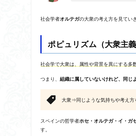
ポ
ピ
社会学者
オルテガ
の大衆の考え方を見てい
ュ
リ
ズ
ム
ポピュリズム（大衆主
が
悪
く
社会学
で大衆は、属性や背景を異にする多
言
わ
れ
つまり、
組織に属していないけれど、同じ
る
理
由
大衆⇒同じような気持ちや考え方
3.1
政治
が偏
スペインの哲学者
ホセ・オルテガ・イ・ガ
見を
す。
持っ