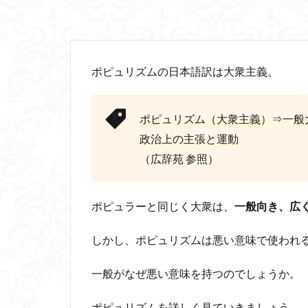
山口尚
法的
行動と行為の違い
言語プロソディ
ポピュリズム
の日本語訳は
大衆主義
。
赤坂真理
身
闇の脳科学
食事
若松英
ポピュリズム
（
大衆主義
）⇒一般
相対主義
知
政治上の主張と運動
私たちはどう生き
（広辞苑 参照）
維摩経
翻訳
脳はすこぶる快楽
ポピュラーと同じく大衆は、
一般向き、広
名言
2021
しかし、ポピュリズムは悪い意味で使われ
ジャン・ギトン
タイムトラベル
一般がなぜ悪い意味を持つのでしょうか。
トマス・クーン
パロール
ヒ
ポピュリズムを詳しく見ていきましょう。