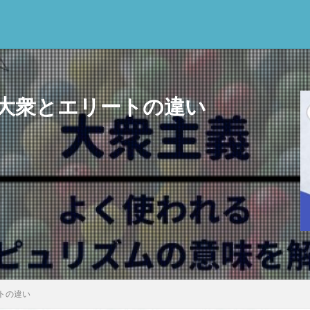
大衆とエリートの違い
思考
感情
心にとって時間とは何か
心の哲学
忙しい
思
意味
意志
愛
愛と性と存在
愛着
戦闘思考力
広
新科学哲学
日本哲学の最前線
東浩紀
桐野夏生
構造主
利
民藝
法学
形而上学
左脳
洞窟の比喩
天才と変
哲学の日
哲学は役に立つのか
哲学的ゾンビ
哲学者とは
啓
クス
囚人のジレンマ
國分功一朗
國分国一郎
執着
夏目
斗司夫
女性のいない民主主義
好き
宇佐美りん
実存は本質に
トの違い
学
家畜化
家畜化症候群
寸断された身体
対話
小乗仏教