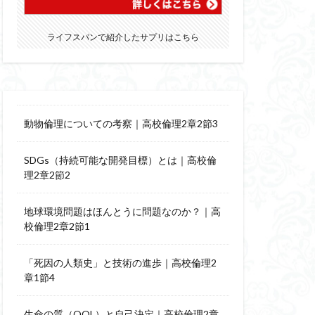
ライフスパンで紹介したサプリはこちら
動物倫理についての考察｜高校倫理2章2節3
SDGs（持続可能な開発目標）とは｜高校倫
理2章2節2
地球環境問題はほんとうに問題なのか？｜高
校倫理2章2節1
「死因の人類史」と技術の進歩｜高校倫理2
章1節4
生命の質（QOL）と自己決定｜高校倫理2章