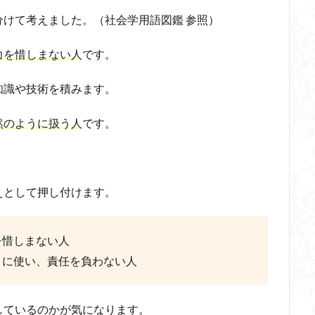
けて考えました。（社会学用語図鑑 参照）
力を惜しまない人
です
。
知識や技術を積みます。
然のように扱う人
です
。
えとして押し付けます。
を惜しまない人
うに使い、責任を負わない人
しているのかが気になります。