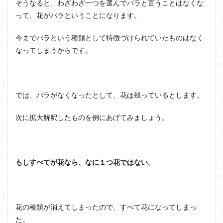
そうなると、わざわざ一つを選んでバラと言うことはなくな
アルチュセール
イデア論
サルトル
って、花がバラということになります。
イデオロギー
イメージ
ウィトゲンシュタイン
今までバラという種類として特徴づけられていたものはなく
ウィーバー
エピステーメー
エピソード様記憶
なってしまうからです。
エピソード記憶
エロス
カルトブランディング
ギンギツネ
クオリア
クワイン
ゲーム理論
ブランド
ブローカ
合理的
像
中動態
では、バラがなくなったとして、花は残っているとします。
中島義道
人は食事から作られる
人新世
人間
次に拡大解釈したものを例にあげてみましょう。
他人本位
代替プロテイン
伊藤亜紗
価値
個人主義
倫理
健康
健康寿命
六法
世俗化
具体例
分からない
利他
もしすべてが花なら、なに１つ花ではない
。
利他とはなにか
利他とは何か
前田健太郎
副業
勉強の哲学
動物倫理
千葉雅也
反証可能性
古田徹也
右脳
花の種類が消えてしまったので、すべて花になってしまっ
世界は贈与でできている
不自由論
ブロードベント
た。