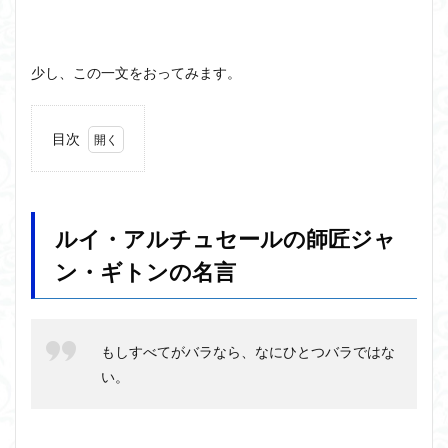
近内悠太
道徳
野生の思考
鏡像段階
闇の脳科学
青山拓央
非合理性
頭が強い
少し、この一文をおってみます。
頭の回転が速い
頭の回転の速い人の話し方
食事
若松英輔
自由
生命倫理
糖尿病
目次
生得観念
生成の哲学
生成の実践
相対主義
1
知識学
磯崎憲一郎
社会契約説
社会学
ル
イ・
私たちはどう生きるか
私たちはどう生きるのか
アル
ルイ・アルチュセールの師匠ジャ
私は脳ではない
科学哲学
積極的苦痛
経験論
チュ
セー
自然法
絶対王政
維摩経
翻訳の不確定性
ン・ギトンの名言
ルの
師匠
老いなき世界
老化
考えるを考える
脱魔術化
ジャ
脳はすこぶる快楽主義
自己家畜化
自己意識
ン・
ギト
もしすべてがバラなら、なにひとつバラではな
自己本位
自殺
自然権
哲学ってどんなこと
ンの
い。
名言
名言
2021食テクノロジー
2
ディフォルト・モード・ネットワーク
ジェンダー
ジャ
ジェンダー・バイアス
ジャン・ギトン