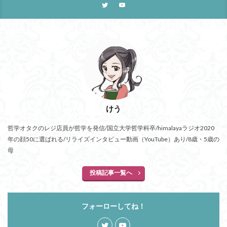
けう
哲学オタクのレジ店員が哲学を発信/国立大学哲学科卒/himalayaラジオ2020
年の顔50に選ばれる/リライズインタビュー動画（YouTube）あり/8歳・5歳の
母
投稿記事一覧へ
フォーローしてね！