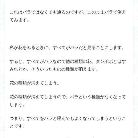
ン・
ギト
ジョン・サール
ジョン・ロック
ソクラテス
これはバラではなくても通るのですが、このままバラで例え
ンの
ソシュール
ソフィスト
タイムトラベル
名言
てみます。
か
タブラ・ラサ
ダイアナ・ウィン・ジョーンズ
ら-
区別
テンストラベル
テンスレストラベル
とは
トマス・クーン
シニフィエ
トマス・ネーゲル
何
私が花をみるときに、すべてがバラだと見ることにします。
か。
ハイデガー
パラダイム
パラダイムシフト
すると、すべてがバラなので他の種類の花、タンポポとはす
パロール
ヒラリー・パトナム
ファスティング
みれとか、そういったものの種類が消えます。
フィヒテ
フィルター理論
フィロソフィー
フーコー
フードテック革命
フードロス対策
花の種類が消えてしまう。
ショーペンハウアー
シニフィアン
ブリコラージュ
花の種類が消えてしまうので、バラという種類がなくなって
イデア
IPS細胞
J哲学
kindle本
しまう。
NMNサプリ
かえるかげんしょう
じんしんせい
つまり、すべてをバラと呼んでもよくなってしまうというこ
つながりすぎた世界の先に
とです。
はじめてのウィトゲンシュタイン
ひらめき
わかりやすく
アウラ
アリストテレス