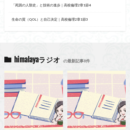
「死因の人類史」と技術の進歩｜高校倫理2章1節4
生命の質（QOL）と自己決定｜高校倫理2章1節3
himalayaラジオ
の最新記事8件