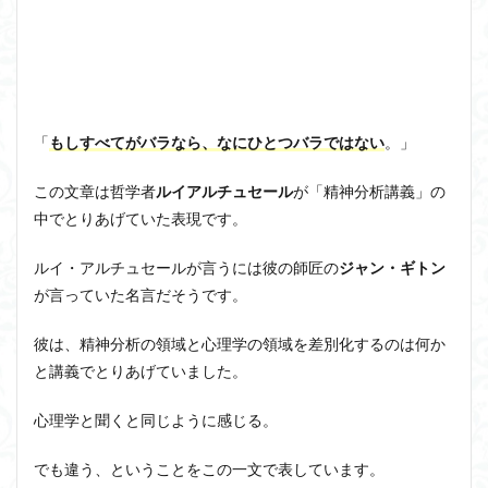
洞窟の比喩
天才と変人は紙一重
哲学の教科書
哲学の日
哲学は役に立つのか
哲学的ゾンビ
哲学者とは
啓蒙
善と悪のパラドックス
囚人のジレンマ
國分功一朗
國分国一郎
執着
「
もしすべてがバラなら、なにひとつバラではない
。」
夏目漱石
大乗仏教
失語症
岡田斗司夫
女性のいない民主主義
好き
宇佐美りん
この文章は哲学者
ルイアルチュセール
が「精神分析講義」の
中でとりあげていた表現です。
実存は本質に先立つ
実存主義
実学
家畜化
家畜化症候群
寸断された身体
対話
小乗仏教
ルイ・アルチュセールが言うには彼の師匠の
ジャン・ギトン
小説
山口尚
法的三段論法
無知の知
が言っていた名言だそうです。
命のスイッチ
論理実証主義
苫野一徳
彼は、精神分析の領域と心理学の領域を差別化するのは何か
蛙化現象
行動と行為の違い
西洋哲学
観光
と講義でとりあげていました。
言葉と脳と心
言葉の魂の哲学
言語の恣意性
言語プロソディ
言語論的転回
記憶力
心理学と聞くと同じように感じる。
認知行動療法
認識論的切断
責任
自由意志
でも違う、ということをこの一文で表しています。
赤坂真理
身体のローカル・ルールとコミュニケーション