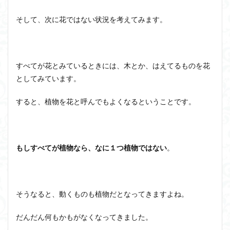
ユニバーサル・トーク
プラトン
プロタゴラス
ベンヤミン
ペイ・フォワード
ホッブズ
そして、次に花ではない状況を考えてみます。
ボノボ
ポパー
マックス・ウェーバー
マリーの部屋
マルクス・ガブリエル
マルス九・ガブリエル
マーケティング
すべてが花とみているときには、木とか、はえてるものを花
マーケティング論
ライフスパン
不知の自覚
としてみています。
ラカン
ラッセル
ランガージュ
ラング
すると、植物を花と呼んでもよくなるということです。
リチャード・ランガム
リヴァイアサン
ルイ・アルチュセール
ルソー
レビット
レヴィ＝ストロース
ロバート・ヒース
一般意志
もしすべてが植物なら、なに１つ植物ではない
。
万人の万人に対する闘争
魔法使いハウルと火の悪魔
検索
そうなると、動くものも植物だとなってきますよね。
だんだん何もかもがなくなってきました。