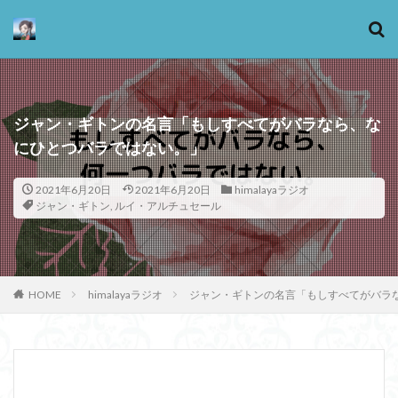
カテゴリー
ジャン・ギトンの名言「もしすべてがバラなら、な
にひとつバラではない。」
タグ
2021年6月20日
2021年6月20日
himalayaラジオ
13歳からのアート思考
感情
ジャン・ギトン
,
ルイ・アルチュセール
心にとって時間とは何か
心の哲学
忙しい
思考実験
恋愛
悪
情報
意味
意志
愛
愛と性と存在
愛着
戦闘思考力
HOME
himalayaラジオ
ジャン・ギトンの名言「もしすべてがバラ
広辞苑
手の倫理
抵抗権
文芸
新科学哲学
日本哲学の最前線
東浩紀
桐野夏生
構造主義
機能主義
正義
死ぬ権利
民藝
法学
形而上学
左脳