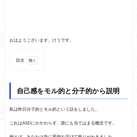
洞窟の比喩
天才と変人は紙一重
哲学の教科書
哲学の日
哲学は役に立つのか
哲学的ゾンビ
哲学者とは
啓蒙
善と悪のパラドックス
囚人のジレンマ
國分功一朗
國分国一郎
執着
おはようございます。けうです。
夏目漱石
大乗仏教
失語症
岡田斗司夫
女性のいない民主主義
好き
宇佐美りん
目次
実存は本質に先立つ
実存主義
実学
家畜化
1
家畜化症候群
寸断された身体
対話
小乗仏教
自己
感を
小説
山口尚
法的三段論法
無知の知
モル
自己感をモル的と分子的から説明
命のスイッチ
論理実証主義
苫野一徳
的と
分子
蛙化現象
行動と行為の違い
西洋哲学
観光
的か
ら説
言葉と脳と心
言葉の魂の哲学
言語の恣意性
私は昨日分子的とモル的という話をしました。
明
言語プロソディ
言語論的転回
記憶力
2
これはASDにかかわらず、誰にも当てはまる概念です。
認知行動療法
認識論的切断
責任
自由意志
自己
感を
赤坂真理
身体のローカル・ルールとコミュニケーション
例えば、あなたは急に罵倒を浴びて怒りがわきました。