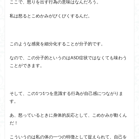
とめ
ここで、怒りを出す行為の意味はなんだろう。
ジョン・サール
ジョン・ロック
ソクラテス
私は怒るとこめかみがぴくぴくするんだ。
ソシュール
ソフィスト
タイムトラベル
タブラ・ラサ
ダイアナ・ウィン・ジョーンズ
テンストラベル
テンスレストラベル
このような感覚を細分化することが分子的です。
トマス・クーン
シニフィエ
トマス・ネーゲル
ハイデガー
パラダイム
パラダイムシフト
なので、この分子的というのはASD症状ではなくても味わう
パロール
ヒラリー・パトナム
ファスティング
ことができます。
フィヒテ
フィルター理論
フィロソフィー
フーコー
フードテック革命
フードロス対策
ショーペンハウアー
シニフィアン
ブリコラージュ
そして、この1つ1つを意識する行為が自己感につながりま
す。
イデア
IPS細胞
J哲学
kindle本
NMNサプリ
かえるかげんしょう
じんしんせい
あ、怒っているときに身体的反応として、こめかみが動くん
つながりすぎた世界の先に
だ！
はじめてのウィトゲンシュタイン
ひらめき
こういうのは私の体の一つの特徴として捉えられて、自己を
わかりやすく
アウラ
アリストテレス