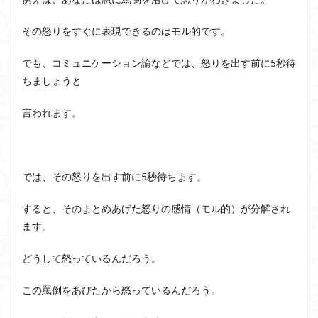
浪費
近内悠太
道徳
野生の思考
鏡像段階
と消
その怒りをすぐに表現できるのはモル的です。
費か
闇の脳科学
青山拓央
非合理性
頭が強い
ら説
明
頭の回転が速い
頭の回転の速い人の話し方
食事
でも、コミュニケーション論などでは、怒りを出す前に5秒待
2.1
ちましょうと
若松英輔
自由
生命倫理
糖尿病
消費
生得観念
生成の哲学
生成の実践
相対主義
と浪
言われます。
費か
知識学
磯崎憲一郎
社会契約説
社会学
ら中
毒を
私たちはどう生きるか
私たちはどう生きるのか
意識
私は脳ではない
科学哲学
積極的苦痛
経験論
する
では、その怒りを出す前に5秒待ちます。
自然法
絶対王政
維摩経
翻訳の不確定性
3
自己
すると、そのまとめあげた怒りの感情（モル的）が分解され
老いなき世界
老化
考えるを考える
脱魔術化
感と
ます。
脳はすこぶる快楽主義
自己家畜化
自己意識
して
の集
自己本位
自殺
自然権
哲学ってどんなこと
どうして怒っているんだろう。
中力
名言
2021食テクノロジー
4
この罵倒をあびたから怒っているんだろう。
ディフォルト・モード・ネットワーク
ジェンダー
集中
力ま
ジェンダー・バイアス
ジャン・ギトン