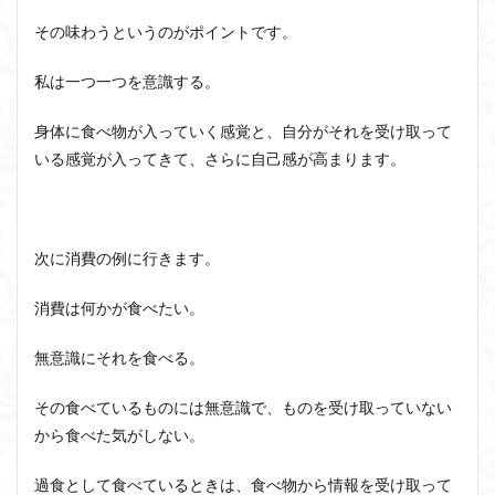
ユニバーサル・トーク
プラトン
プロタゴラス
その味わうというのがポイントです。
ベンヤミン
ペイ・フォワード
ホッブズ
ボノボ
ポパー
マックス・ウェーバー
私は一つ一つを意識する。
マリーの部屋
マルクス・ガブリエル
身体に食べ物が入っていく感覚と、自分がそれを受け取って
マルス九・ガブリエル
マーケティング
いる感覚が入ってきて、さらに自己感が高まります。
マーケティング論
ライフスパン
不知の自覚
ラカン
ラッセル
ランガージュ
ラング
リチャード・ランガム
リヴァイアサン
次に消費の例に行きます。
ルイ・アルチュセール
ルソー
レビット
レヴィ＝ストロース
ロバート・ヒース
一般意志
消費は何かが食べたい。
万人の万人に対する闘争
魔法使いハウルと火の悪魔
無意識にそれを食べる。
検索
その食べているものには無意識で、ものを受け取っていない
から食べた気がしない。
過食として食べているときは、食べ物から情報を受け取って