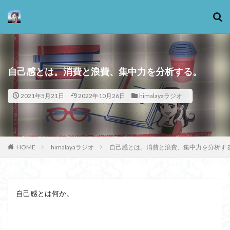
カテゴリー
自己感とは。消費と浪費、集中力を分析する。
2021年5月21日
2022年10月26日
himalayaラジオ
タグ
13歳からのアート思考
感情
心にとって時間とは何か
心の哲学
忙しい
HOME
himalayaラジオ
自己感とは。消費と浪費、集中力を分析す
思考実験
恋愛
悪
情報
意味
意志
愛
愛と性と存在
愛着
戦闘思考力
広辞苑
手の倫理
抵抗権
文芸
自己感とは何か。
新科学哲学
日本哲学の最前線
東浩紀
桐野夏生
構造主義
機能主義
正義
死ぬ権利
民藝
法学
形而上学
左脳