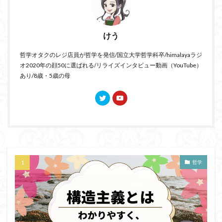
けう
哲学オタクのレジ店員が哲学を発信/国立大学哲学科卒/himalayaラジ
オ2020年の顔50に選ばれる/リライズインタビュー動画（YouTube）
あり/8歳・5歳の母
哲学