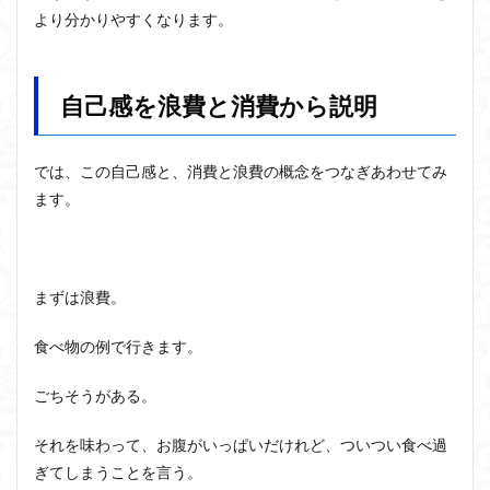
より分かりやすくなります。
アルチュセール
イデア論
サルトル
イデオロギー
イメージ
ウィトゲンシュタイン
ウィーバー
エピステーメー
エピソード様記憶
自己感を浪費と消費から説明
エピソード記憶
エロス
カルトブランディング
ギンギツネ
クオリア
クワイン
ゲーム理論
では、この自己感と、消費と浪費の概念をつなぎあわせてみ
ブランド
ブローカ
合理的
像
中動態
ます。
中島義道
人は食事から作られる
人新世
人間
他人本位
代替プロテイン
伊藤亜紗
価値
個人主義
倫理
健康
健康寿命
六法
まずは浪費。
世俗化
具体例
分からない
利他
食べ物の例で行きます。
利他とはなにか
利他とは何か
前田健太郎
副業
勉強の哲学
動物倫理
千葉雅也
ごちそうがある。
反証可能性
古田徹也
右脳
それを味わって、お腹がいっぱいだけれど、ついつい食べ過
世界は贈与でできている
不自由論
ブロードベント
ぎてしまうことを言う。