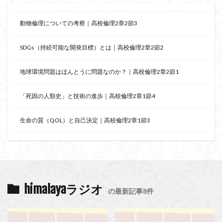
動物倫理についての考察｜高校倫理2章2節3
SDGs（持続可能な開発目標）とは｜高校倫理2章2節2
地球環境問題はほんとうに問題なのか？｜高校倫理2章2節1
「死因の人類史」と技術の進歩｜高校倫理2章1節4
生命の質（QOL）と自己決定｜高校倫理2章1節3
himalayaラジオ
の最新記事8件