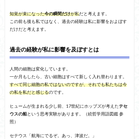
人間
ジョン・サール
ジョン・ロック
ソクラテス
の心
知覚が束になった
今の瞬間だけ
が私
だと考えます。
を考
ソシュール
ソフィスト
タイムトラベル
察
この前も後も私ではなく、過去の経験は私に影響をおよぼす
タブラ・ラサ
ダイアナ・ウィン・ジョーンズ
だけだと考えます。
2.1
テンストラベル
テンスレストラベル
ヒュ
ーム
トマス・クーン
シニフィエ
トマス・ネーゲル
は因
過去の経験が私に影響を及ぼすとは
果関
ハイデガー
パラダイム
パラダイムシフト
係の
パロール
ヒラリー・パトナム
ファスティング
法則
人間の細胞は変化しています。
を否
フィヒテ
フィルター理論
フィロソフィー
定し
一か月もしたら、古い細胞はすべて新しく入れ替わります。
た
フーコー
フードテック革命
フードロス対策
すべて同じ細胞の私ではないのですが、それでも私たちは今
3
の私を私だと感じる
のです。
ショーペンハウアー
シニフィアン
ブリコラージュ
知覚
イデア
IPS細胞
J哲学
kindle本
の束
ヒュームが生まれる少し前、17世紀にホッブズが考えた
テセ
をス
NMNサプリ
かえるかげんしょう
じんしんせい
ウスの船
という思考実験があります。（続哲学用語図鑑 参
トー
リー
つながりすぎた世界の先に
照）
で見
はじめてのウィトゲンシュタイン
ひらめき
てい
セテウス「航海にでるぞ。あっ、津波だ。」
く
わかりやすく
アウラ
アリストテレス