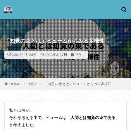
カテゴリー
「知覚の束とは」ヒュームからみる多様性
2021年4月26日
2022年3月7日
哲学
タグ
13歳からのアート思考
感情
心にとって時間とは何か
心の哲学
忙しい
HOME
哲学
「知覚の束とは」ヒュームからみる多様性
思考実験
恋愛
悪
情報
意味
意志
愛
愛と性と存在
愛着
戦闘思考力
広辞苑
手の倫理
抵抗権
文芸
私とは何か。
新科学哲学
日本哲学の最前線
東浩紀
それを考える中で、
ヒューム
は「
人間とは知覚の束である
」
桐野夏生
構造主義
機能主義
正義
と考えました。
死ぬ権利
民藝
法学
形而上学
左脳