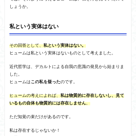
ユニバーサル・トーク
プラトン
プロタゴラス
しょうか。
ベンヤミン
ペイ・フォワード
ホッブズ
ボノボ
ポパー
マックス・ウェーバー
私という実体はない
マリーの部屋
マルクス・ガブリエル
マルス九・ガブリエル
マーケティング
その回答として、
私という実体はない。
マーケティング論
ライフスパン
不知の自覚
ヒュームは私という実体はないものとして考えました。
ラカン
ラッセル
ランガージュ
ラング
リチャード・ランガム
リヴァイアサン
近代哲学は、デカルトによる自我の意識の発見から始まりま
ルイ・アルチュセール
ルソー
レビット
した。
ヒュームは
この私を疑った
のです。
レヴィ＝ストロース
ロバート・ヒース
一般意志
万人の万人に対する闘争
魔法使いハウルと火の悪魔
ヒュームの考えによれば、
私は物質的に存在しないし、見て
いるもの自体も物質的には存在しません
。
検索
ただ知覚の束だけがあるのです。
私は存在するじゃないか！