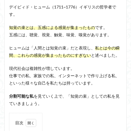
デイビィド・ヒューム（1711~1776）イギリスの哲学者で
洞窟の比喩
天才と変人は紙一重
哲学の教科書
す。
哲学の日
哲学は役に立つのか
哲学的ゾンビ
哲学者とは
啓蒙
善と悪のパラドックス
知覚の束とは、五感による感覚が集まったもの
です。
囚人のジレンマ
國分功一朗
國分国一郎
執着
五感には、聴覚、視覚、触覚、味覚、嗅覚があります。
夏目漱石
大乗仏教
失語症
岡田斗司夫
ヒュームは「人間とは知覚の束」だと表現し、
私とは今の瞬
女性のいない民主主義
好き
宇佐美りん
間、これらの感覚が集まったものにすぎない
と述べました。
実存は本質に先立つ
実存主義
実学
家畜化
現代社会は複雑性が増しています。
家畜化症候群
寸断された身体
対話
小乗仏教
仕事での私、家族での私、インターネットで作り上げる私、
小説
山口尚
法的三段論法
無知の知
といった様々な自己を私たちは持っています。
命のスイッチ
論理実証主義
苫野一徳
蛙化現象
行動と行為の違い
西洋哲学
観光
分割可能な私
を見ていく上で、「知覚の束」としての私を見
ていきましょう。
言葉と脳と心
言葉の魂の哲学
言語の恣意性
言語プロソディ
言語論的転回
記憶力
認知行動療法
認識論的切断
責任
自由意志
目次
赤坂真理
身体のローカル・ルールとコミュニケーション
1