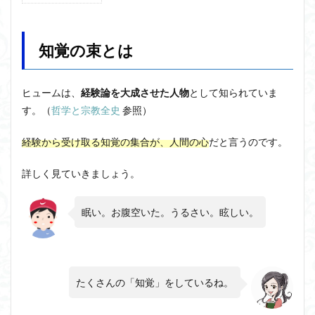
知覚
近内悠太
道徳
野生の思考
鏡像段階
の束
とは
闇の脳科学
青山拓央
非合理性
頭が強い
知覚の束とは
1.1
頭の回転が速い
頭の回転の速い人の話し方
食事
過去
若松英輔
自由
生命倫理
糖尿病
の経
ヒュームは、
経験論を大成させた人物
として知られていま
験が
生得観念
生成の哲学
生成の実践
相対主義
す。（
哲学と宗教全史
参照）
私に
知識学
磯崎憲一郎
社会契約説
社会学
影響
を及
経験から受け取る知覚の集合が、人間の心
だと言うのです。
私たちはどう生きるか
私たちはどう生きるのか
ぼす
とは
私は脳ではない
科学哲学
積極的苦痛
経験論
詳しく見ていきましょう。
1.2
自然法
絶対王政
維摩経
翻訳の不確定性
私と
老いなき世界
老化
考えるを考える
脱魔術化
いう
眠い。お腹空いた。うるさい。眩しい。
実体
脳はすこぶる快楽主義
自己家畜化
自己意識
はな
自己本位
い
自殺
自然権
哲学ってどんなこと
名言
2021食テクノロジー
2
たくさんの「知覚」をしているね。
知覚
ディフォルト・モード・ネットワーク
ジェンダー
の束
から
ジェンダー・バイアス
ジャン・ギトン