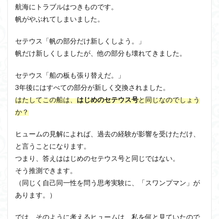
航海にトラブルはつきものです。
3.1
アルチュセール
イデア論
サルトル
帆がやぶれてしまいました。
落語
イデオロギー
イメージ
ウィトゲンシュタイン
から
見る
セテウス「帆の部分だけ新しくしよう。」
ウィーバー
エピステーメー
エピソード様記憶
分割
帆だけ新しくしましたが、他の部分も壊れてきました。
可能
エピソード記憶
エロス
カルトブランディング
な私
ギンギツネ
クオリア
クワイン
ゲーム理論
セテウス「船の板も張り替えだ。」
3.2
3年後にはすべての部分が新しく交換されました。
ブランド
ブローカ
合理的
像
中動態
愚行
はたしてこの船は、
はじめのセテウス号
と同じなのでしょう
権と
中島義道
人は食事から作られる
人新世
人間
は
か？
他人本位
代替プロテイン
伊藤亜紗
価値
4
個人主義
倫理
健康
健康寿命
六法
ヒュームの見解によれば、過去の経験が影響を受けただけ、
知覚
の束
と言うことになります。
世俗化
具体例
分からない
利他
ーま
つまり、答えははじめのセテウス号と同じではない。
とめ
利他とはなにか
利他とは何か
前田健太郎
そう推測できます。
副業
勉強の哲学
動物倫理
千葉雅也
（同じく自己同一性を問う思考実験に、「スワンプマン」が
反証可能性
古田徹也
右脳
あります。）
世界は贈与でできている
不自由論
ブロードベント
では、そのように考えるヒュームは、私を何と見ていたので