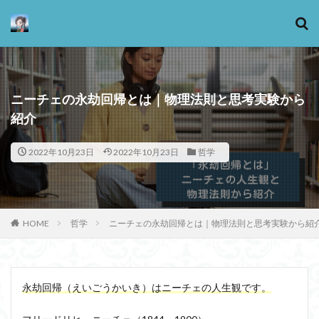
カテゴリー
ニーチェの永劫回帰とは｜物理法則と思考実験から
紹介
タグ
2022年10月23日
2022年10月23日
哲学
13歳からのアート思考
感情
心にとって時間とは何か
心の哲学
忙しい
思考実験
恋愛
悪
情報
意味
意志
HOME
哲学
ニーチェの永劫回帰とは｜物理法則と思考実験から紹
愛
愛と性と存在
愛着
戦闘思考力
広辞苑
手の倫理
抵抗権
文芸
新科学哲学
日本哲学の最前線
東浩紀
永劫回帰（えいごうかいき）
は
ニーチェ
の人生観です
。
桐野夏生
構造主義
機能主義
正義
死ぬ権利
民藝
法学
形而上学
左脳