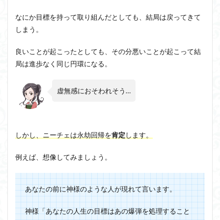
ユニバーサル・トーク
プラトン
プロタゴラス
やさ
ベンヤミン
ペイ・フォワード
ホッブズ
なにか目標を持って取り組んだとしても、結局は戻ってきて
3.3
しまう。
ボノボ
ポパー
マックス・ウェーバー
ブラ
ック
マリーの部屋
マルクス・ガブリエル
ホー
良いことが起こったとしても、その分悪いことが起こって結
ルの
マルス九・ガブリエル
マーケティング
局は進歩なく同じ円環になる。
時間
マーケティング論
ライフスパン
不知の自覚
3.4
ラカン
ラッセル
ランガージュ
ラング
虚無感におそわれそう…
質量
保存
リチャード・ランガム
リヴァイアサン
の法
ルイ・アルチュセール
ルソー
レビット
則が
疑問
レヴィ＝ストロース
ロバート・ヒース
一般意志
しかし、
ニーチェは永劫回帰を
肯定
します
。
視さ
れる
万人の万人に対する闘争
魔法使いハウルと火の悪魔
例えば、想像してみましょう。
3.5
哲学
検索
の思
あなたの前に神様のような人が現れて言います。
考実
験
「ス
神様「あなたの人生の目標はあの爆弾を処理すること
ワン