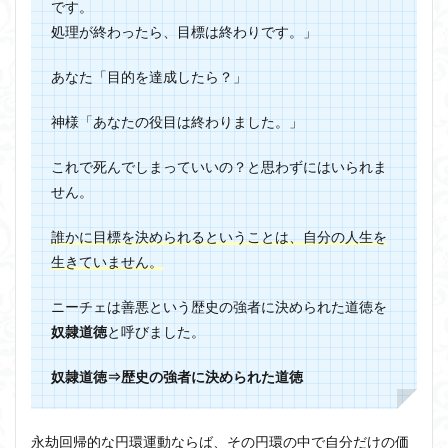
です。
プマ
ン」
処理が終わったら、目標は終わりです。」
から
考察
あなた「目的を達成したら？」
4
永劫
神様「あなたの役目は終わりました。」
回帰
まと
これで死んでしまっていいの？と思わずにはいられま
め
せん。
誰かに目標を決められるということは、自分の人生を
生きていません。
ニーチェは善悪という歴史の強者に決められた道徳を
奴隷道徳
と呼びました
。
奴隷道徳⇒歴史の強者に決められた道徳
永劫回帰的な円環運動ならば、その円環の中で自分だけの価