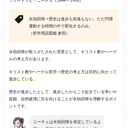
フリードリヒ・ニーチェ
（1844～1900）
洞窟の比喩
天才と変人は紙一重
哲学の教科書
哲学の日
哲学は役に立つのか
哲学的ゾンビ
永劫回帰⇒歴史は進歩も前進もない。ただ円環
哲学者とは
啓蒙
善と悪のパラドックス
運動する時間の中で変化するのみ。
囚人のジレンマ
國分功一朗
國分国一郎
執着
（哲学用語図鑑 参照）
夏目漱石
大乗仏教
失語症
岡田斗司夫
女性のいない民主主義
好き
宇佐美りん
永劫回帰が取りざたされた背景として、キリスト教やヘーゲ
実存は本質に先立つ
実存主義
実学
家畜化
ルの考え方があります。
家畜化症候群
寸断された身体
対話
小乗仏教
キリスト教やヘーゲル哲学⇒歴史の考え方は目的に向かって
小説
山口尚
法的三段論法
無知の知
進歩している。
命のスイッチ
論理実証主義
苫野一徳
歴史が進歩したとして、進歩したからこそ起きている争いや
蛙化現象
行動と行為の違い
西洋哲学
観光
貧困、自然破壊に目を向けることが永劫回帰を理解するポイ
言葉と脳と心
言葉の魂の哲学
言語の恣意性
ントです。
言語プロソディ
言語論的転回
記憶力
認知行動療法
認識論的切断
責任
自由意志
ニーチェは永劫回帰を肯定しているよ
赤坂真理
身体のローカル・ルールとコミュニケーション