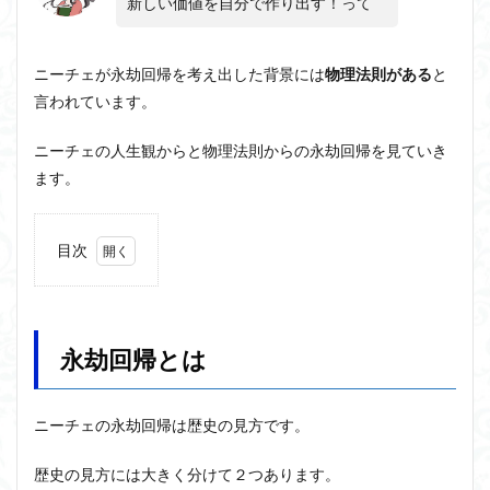
新しい価値を自分で作り出す！って
近内悠太
道徳
野生の思考
鏡像段階
闇の脳科学
青山拓央
非合理性
頭が強い
ニーチェが永劫回帰を考え出した背景には
物理法則
がある
と
頭の回転が速い
頭の回転の速い人の話し方
食事
言われています。
若松英輔
自由
生命倫理
糖尿病
ニーチェの人生観からと物理法則からの永劫回帰を見ていき
生得観念
生成の哲学
生成の実践
相対主義
ます。
知識学
磯崎憲一郎
社会契約説
社会学
私たちはどう生きるか
私たちはどう生きるのか
目次
私は脳ではない
科学哲学
積極的苦痛
経験論
1
自然法
絶対王政
維摩経
翻訳の不確定性
永劫
回帰
老いなき世界
老化
考えるを考える
脱魔術化
とは
永劫回帰とは
脳はすこぶる快楽主義
自己家畜化
自己意識
1.1
自己本位
自殺
自然権
哲学ってどんなこと
永劫
回帰
名言
2021食テクノロジー
ニーチェ
の
永劫回帰
は
歴史
の見方です
。
で生
ディフォルト・モード・ネットワーク
ジェンダー
きる
歴史の見方には大きく分けて２つあります。
超人
ジェンダー・バイアス
ジャン・ギトン