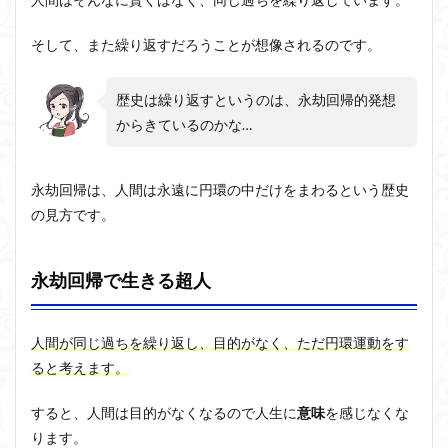
サイ
アルチュセール
イデア論
サルトル
クリ
そして、また繰り返すだろうことが想像されるのです。
ック
イデオロギー
イメージ
ウィトゲンシュタイン
宇宙
論の
ウィーバー
エピステーメー
エピソード様記憶
歴史は繰り返すというのは、永劫回帰的発想
難点
エピソード記憶
エロス
カルトブランディング
とは
からきているのかな…
ギンギツネ
クオリア
クワイン
ゲーム理論
3
永劫
ブランド
ブローカ
合理的
像
中動態
永劫回帰は、人間は永遠に円環の中だけをまわるという歴史
回帰
中島義道
人は食事から作られる
人新世
人間
の矛
の見方です
。
盾点
他人本位
代替プロテイン
伊藤亜紗
価値
3.1
個人主義
倫理
健康
健康寿命
六法
永劫回帰で生きる超人
宇宙
世俗化
具体例
分からない
利他
は膨
張し
利他とはなにか
利他とは何か
前田健太郎
てい
人間が同じ過ちを繰り返し、目的がなく、ただ円環運動をす
る説
副業
勉強の哲学
動物倫理
千葉雅也
ると考えます。
3.2
反証可能性
古田徹也
右脳
時間
すると、人間は目的がなくなるので人生に
意味
を感じなくな
世界は贈与でできている
不自由論
ブロードベント
のあ
ります。
やふ