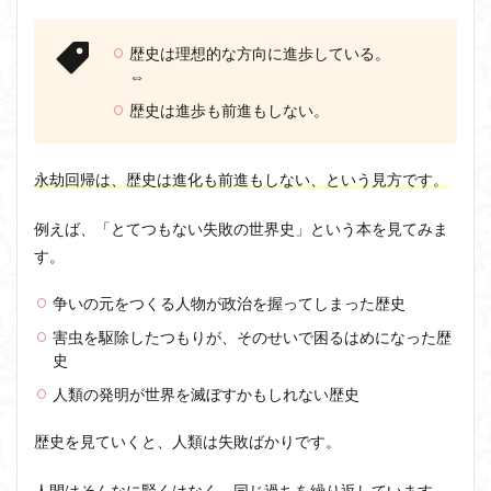
1.2
ジョン・サール
ジョン・ロック
ソクラテス
永劫
歴史は理想的な方向に進歩している。
回帰
ソシュール
ソフィスト
タイムトラベル
⇔
を肯
タブラ・ラサ
ダイアナ・ウィン・ジョーンズ
定す
歴史は進歩も前進もしない。
る
テンストラベル
テンスレストラベル
2
トマス・クーン
シニフィエ
トマス・ネーゲル
永劫
永劫回帰は、歴史は進化も前進もしない、という見方です
。
ハイデガー
パラダイム
パラダイムシフト
回帰
を物
パロール
ヒラリー・パトナム
ファスティング
例えば、「とてつもない失敗の世界史」という本を見てみま
理法
す。
則か
フィヒテ
フィルター理論
フィロソフィー
ら見
フーコー
フードテック革命
フードロス対策
る
争いの元をつくる人物が政治を握ってしまった歴史
ショーペンハウアー
シニフィアン
ブリコラージュ
2.1
害虫を駆除したつもりが、そのせいで困るはめになった歴
サイ
イデア
IPS細胞
J哲学
kindle本
史
クリ
NMNサプリ
かえるかげんしょう
じんしんせい
ック
人類の発明が世界を滅ぼすかもしれない歴史
宇宙
つながりすぎた世界の先に
論と
歴史を見ていくと、人類は失敗ばかりです。
は
はじめてのウィトゲンシュタイン
ひらめき
2.2
人間はそんなに賢くはなく、同じ過ちを繰り返しています。
わかりやすく
アウラ
アリストテレス