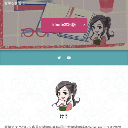
哲学を身近に
kindle本出版
けう
哲学オタクのレジ店員が哲学を発信/国立大学哲学科卒/himalayaラジオ2020