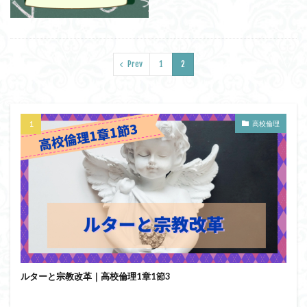
ユニバーサル・トーク
プラトン
プロタゴラス
ベンヤミン
ペイ・フォワード
ホッブズ
ボノボ
ポパー
マックス・ウェーバー
マリーの部屋
マルクス・ガブリエル
Prev
1
2
マルス九・ガブリエル
マーケティング
マーケティング論
ライフスパン
不知の自覚
ラカン
ラッセル
ランガージュ
ラング
高校倫理
リチャード・ランガム
リヴァイアサン
ルイ・アルチュセール
ルソー
レビット
レヴィ＝ストロース
ロバート・ヒース
一般意志
万人の万人に対する闘争
魔法使いハウルと火の悪魔
検索
ルターと宗教改革｜高校倫理1章1節3