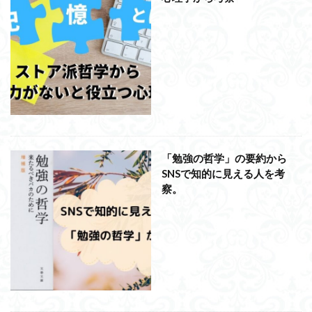
ジョン・サール
ジョン・ロック
ソクラテス
ソシュール
ソフィスト
タイムトラベル
タブラ・ラサ
ダイアナ・ウィン・ジョーンズ
テンストラベル
テンスレストラベル
トマス・クーン
シニフィエ
トマス・ネーゲル
ハイデガー
パラダイム
パラダイムシフト
パロール
ヒラリー・パトナム
ファスティング
「勉強の哲学」の要約から
フィヒテ
フィルター理論
フィロソフィー
SNSで知的に見える人を考
フーコー
フードテック革命
フードロス対策
察。
ショーペンハウアー
シニフィアン
ブリコラージュ
イデア
IPS細胞
J哲学
kindle本
NMNサプリ
かえるかげんしょう
じんしんせい
つながりすぎた世界の先に
はじめてのウィトゲンシュタイン
ひらめき
わかりやすく
アウラ
アリストテレス