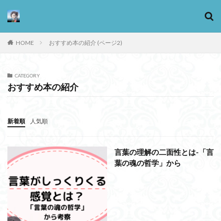
HOME
おすすめ本の紹介 (ページ2)
カテゴリー
CATEGORY
おすすめ本の紹介
タグ
13歳からのアート思考
感情
新着順
人気順
心にとって時間とは何か
心の哲学
忙しい
思考実験
恋愛
悪
情報
意味
意志
言葉の理解の二面性とは-「言
愛
愛と性と存在
愛着
戦闘思考力
葉の魂の哲学」から
広辞苑
手の倫理
抵抗権
文芸
新科学哲学
日本哲学の最前線
東浩紀
桐野夏生
構造主義
機能主義
正義
死ぬ権利
民藝
法学
形而上学
左脳