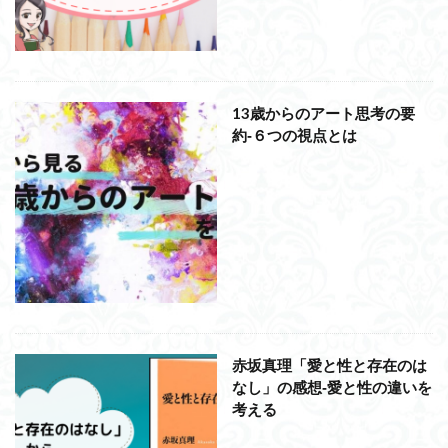
洞窟の比喩
天才と変人は紙一重
哲学の教科書
哲学の日
哲学は役に立つのか
哲学的ゾンビ
哲学者とは
啓蒙
善と悪のパラドックス
13歳からのアート思考の要
囚人のジレンマ
國分功一朗
國分国一郎
執着
約‐６つの視点とは
夏目漱石
大乗仏教
失語症
岡田斗司夫
女性のいない民主主義
好き
宇佐美りん
実存は本質に先立つ
実存主義
実学
家畜化
家畜化症候群
寸断された身体
対話
小乗仏教
小説
山口尚
法的三段論法
無知の知
命のスイッチ
論理実証主義
苫野一徳
蛙化現象
行動と行為の違い
西洋哲学
観光
言葉と脳と心
言葉の魂の哲学
言語の恣意性
赤坂真理「愛と性と存在のは
言語プロソディ
言語論的転回
記憶力
なし」の感想‐愛と性の違いを
考える
認知行動療法
認識論的切断
責任
自由意志
赤坂真理
身体のローカル・ルールとコミュニケーション