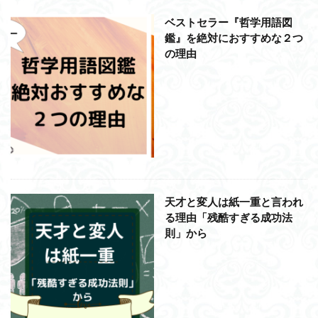
アルチュセール
イデア論
サルトル
ベストセラー『哲学用語図
鑑』を絶対におすすめな２つ
イデオロギー
イメージ
ウィトゲンシュタイン
の理由
ウィーバー
エピステーメー
エピソード様記憶
エピソード記憶
エロス
カルトブランディング
ギンギツネ
クオリア
クワイン
ゲーム理論
ブランド
ブローカ
合理的
像
中動態
中島義道
人は食事から作られる
人新世
人間
他人本位
代替プロテイン
伊藤亜紗
価値
個人主義
倫理
健康
健康寿命
六法
天才と変人は紙一重と言われ
世俗化
具体例
分からない
利他
る理由「残酷すぎる成功法
則」から
利他とはなにか
利他とは何か
前田健太郎
副業
勉強の哲学
動物倫理
千葉雅也
反証可能性
古田徹也
右脳
世界は贈与でできている
不自由論
ブロードベント