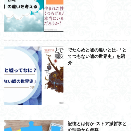
近内悠太
道徳
野生の思考
鏡像段階
闇の脳科学
青山拓央
非合理性
頭が強い
頭の回転が速い
頭の回転の速い人の話し方
食事
若松英輔
自由
生命倫理
糖尿病
生得観念
生成の哲学
生成の実践
相対主義
でたらめと嘘の違いとは-「と
知識学
磯崎憲一郎
社会契約説
社会学
てつもない嘘の世界史」を紹
私たちはどう生きるか
私たちはどう生きるのか
介
私は脳ではない
科学哲学
積極的苦痛
経験論
自然法
絶対王政
維摩経
翻訳の不確定性
老いなき世界
老化
考えるを考える
脱魔術化
脳はすこぶる快楽主義
自己家畜化
自己意識
自己本位
自殺
自然権
哲学ってどんなこと
名言
2021食テクノロジー
ディフォルト・モード・ネットワーク
ジェンダー
記憶とは何か-ストア派哲学と
心理学から考察
ジェンダー・バイアス
ジャン・ギトン