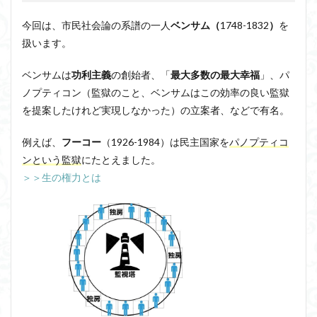
ジョン・サール
ジョン・ロック
ソクラテス
今回は、市民社会論の系譜の一人
ベンサム（
1748-1832
）
を
ソシュール
ソフィスト
タイムトラベル
扱います。
タブラ・ラサ
ダイアナ・ウィン・ジョーンズ
ベンサムは
功利主義
の創始者、「
最大多数の最大幸福
」、パ
テンストラベル
テンスレストラベル
ノプティコン（監獄のこと、ベンサムはこの効率の良い監獄
トマス・クーン
シニフィエ
トマス・ネーゲル
を提案したけれど実現しなかった）の立案者、などで有名。
ハイデガー
パラダイム
パラダイムシフト
例えば、
フーコー
（1926-1984）は民主国家を
パノプティコ
パロール
ヒラリー・パトナム
ファスティング
ン
という監獄
にたとえました。
フィヒテ
フィルター理論
フィロソフィー
＞＞生の権力とは
フーコー
フードテック革命
フードロス対策
ショーペンハウアー
シニフィアン
ブリコラージュ
イデア
IPS細胞
J哲学
kindle本
NMNサプリ
かえるかげんしょう
じんしんせい
つながりすぎた世界の先に
はじめてのウィトゲンシュタイン
ひらめき
わかりやすく
アウラ
アリストテレス