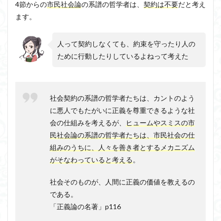
4節からの
市民社会論
の系譜の哲学者は、
契約は不要
だと考え
近内悠太
道徳
野生の思考
鏡像段階
ます。
闇の脳科学
青山拓央
非合理性
頭が強い
頭の回転が速い
頭の回転の速い人の話し方
食事
人って契約しなくても、約束を守ったり人の
ために行動したりしているよねって考えた
若松英輔
自由
生命倫理
糖尿病
生得観念
生成の哲学
生成の実践
相対主義
知識学
磯崎憲一郎
社会契約説
社会学
社会契約の系譜の哲学者たちは、カントのよう
私たちはどう生きるか
私たちはどう生きるのか
に悪人でもたがいに正義を尊重できるような社
私は脳ではない
科学哲学
積極的苦痛
経験論
会の仕組みを考えるが、
ヒュームやスミスの市
自然法
絶対王政
維摩経
翻訳の不確定性
民社会論の系譜の哲学者たちは、市民社会の仕
老いなき世界
老化
考えるを考える
脱魔術化
組みのうちに、人々を善き者とするメカニズム
がそなわっていると考える
。
脳はすこぶる快楽主義
自己家畜化
自己意識
自己本位
自殺
自然権
哲学ってどんなこと
社会そのものが、人間に正義の価値を教えるの
名言
2021食テクノロジー
である。
ディフォルト・モード・ネットワーク
ジェンダー
「正義論の名著」p116
ジェンダー・バイアス
ジャン・ギトン