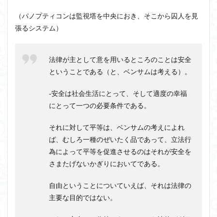
アルチュセール
イデア論
サルトル
（パノプティコンは監視塔を中央におき、そこから囚人を見
張るシステム）
イデオロギー
イメージ
ウィトゲンシュタイン
ウィーバー
エピステーメー
エピソード様記憶
エピソード記憶
エロス
カルトブランディング
法律が主として意を用いるところのことは安全
ということである（と、ベンサムは考える）。
ギンギツネ
クオリア
クワイン
ゲーム理論
ブランド
ブローカ
合理的
像
中動態
‐安全は社会生活にとって、そして適度の幸福
中島義道
人は食事から作られる
人新世
人間
にとって一つの必要条件である。
他人本位
代替プロテイン
伊藤亜紗
価値
それに対して平等は、ベンサムの考えによれ
個人主義
倫理
健康
健康寿命
六法
ば、むしろ一種のぜいたく品であって、立法行
世俗化
具体例
分からない
利他
為によって平等を促進させるのはそれが安全を
利他とはなにか
利他とは何か
前田健太郎
さまたげないかぎりにおいてである。
副業
勉強の哲学
動物倫理
千葉雅也
自由ということについていえば、それは法律の
反証可能性
古田徹也
右脳
主要な目的ではない。
世界は贈与でできている
不自由論
ブロードベント