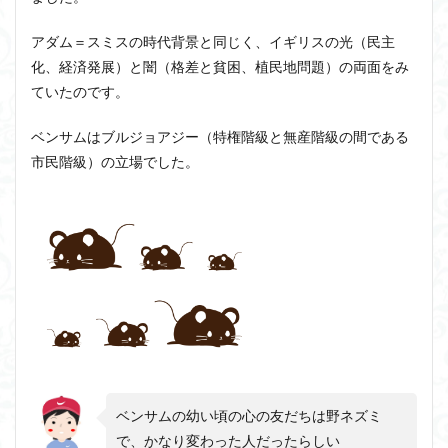
福」
1.1
アダム＝スミスの時代背景と同じく、イギリスの光（民主
快楽
化、経済発展）と闇（格差と貧困、植民地問題）の両面をみ
は
善、
ていたのです。
不快
は悪
ベンサムはブルジョアジー（特権階級と無産階級の間である
1.2
市民階級）の立場でした。
快苦
の制
裁４
つ
1.3
快楽
計算
と最
大多
数の
最大
幸福
ベンサムの幼い頃の心の友だちは野ネズミ
2
で、かなり変わった人だったらしい
ベン