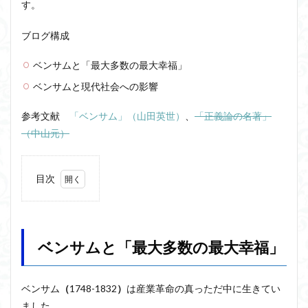
す。
ブログ構成
ベンサムと「最大多数の最大幸福」
ベンサムと現代社会への影響
参考文献
「ベンサム」（山田英世）
、
「正義論の名著」
（中山元）
目次
1
ベン
サム
と
ベンサムと「最大多数の最大幸福」
「最
大多
数の
最大
ベンサム
（
1748-1832
）
は産業革命の真っただ中に生きてい
幸
ました。