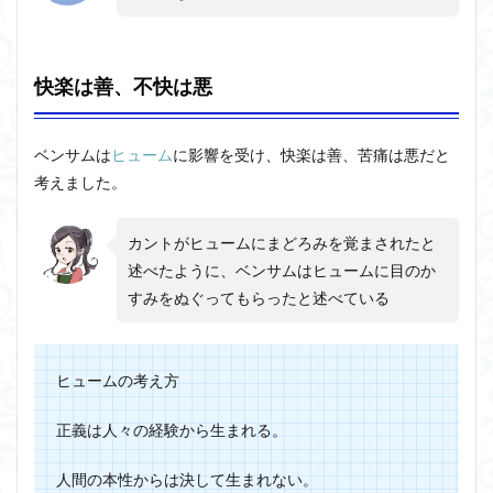
サム
と現
代社
会へ
快楽は善、不快は悪
の影
響
2.1
ベンサムは
ヒューム
に影響を受け、快楽は善、苦痛は悪だと
「最
考えました。
大多
数の
最大
カントがヒュームにまどろみを覚まされたと
幸
福」
述べたように、ベンサムはヒュームに目のか
とい
すみをぬぐってもらったと述べている
うス
ロー
ガン
ヒュームの考え方
2.2
ベン
サム
正義は人々の経験から生まれる。
への
批判
人間の本性からは決して生まれない。