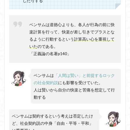
したりする
ベンサムは道徳心よりも、各人が行為の前に快
楽計算を行って、快楽が差し引きでプラスとな
るように行動するという
計算高い心を重視して
いた
のである。
「正義論の名著p140」
ベンサムは
「人間は賢い」と前提するロック
の社会契約説
にも影響を受けていた。
人は賢いから自分の快楽と苦痛を想定して行
動する
ベンサムは契約するという考えは否定したけ
ど、社会契約説の中身「自由・平等・平和」