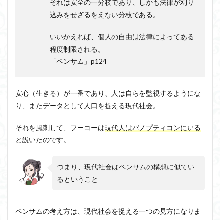
ユニバーサル・トーク
プラトン
プロタゴラス
それは安全の一分枝であり、しかも法律が刈り
込みをせざるをえない分枝である。
ベンヤミン
ペイ・フォワード
ホッブズ
ボノボ
ポパー
マックス・ウェーバー
いいかえれば、個人の自由は法律によってある
マリーの部屋
マルクス・ガブリエル
程度制限される。
マルス九・ガブリエル
マーケティング
「ベンサム」p124
マーケティング論
ライフスパン
不知の自覚
ラカン
ラッセル
ランガージュ
ラング
安心（生きる）が一番であり、人は自らを監視するようにな
リチャード・ランガム
リヴァイアサン
り、またデータとして人口を捉える現代社会。
ルイ・アルチュセール
ルソー
レビット
それを風刺して、フーコーは
現代人はパノプティコンにいる
レヴィ＝ストロース
ロバート・ヒース
一般意志
と説いたのです。
万人の万人に対する闘争
魔法使いハウルと火の悪魔
つまり、現代社会はベンサムの構想に似てい
検索
るということ
ベンサムの考え方は、現代社会を捉える一つの見方になりま