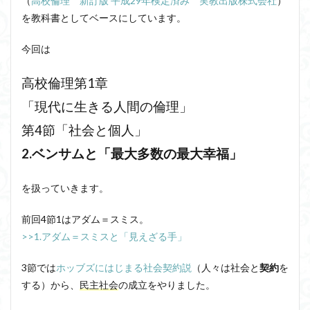
（
高校倫理 新訂版 平成29年検定済み 実教出版株式会社
）
洞窟の比喩
天才と変人は紙一重
哲学の教科書
を教科書としてベースにしています。
哲学の日
哲学は役に立つのか
哲学的ゾンビ
今回は
哲学者とは
啓蒙
善と悪のパラドックス
囚人のジレンマ
國分功一朗
國分国一郎
執着
高校倫理第1章
夏目漱石
大乗仏教
失語症
岡田斗司夫
「現代に生きる人間の倫理」
女性のいない民主主義
好き
宇佐美りん
第4節「社会と個人」
実存は本質に先立つ
実存主義
実学
家畜化
2.ベンサムと「最大多数の最大幸福」
家畜化症候群
寸断された身体
対話
小乗仏教
小説
山口尚
法的三段論法
無知の知
を扱っていきます。
命のスイッチ
論理実証主義
苫野一徳
前回4節1はアダム＝スミス。
蛙化現象
行動と行為の違い
西洋哲学
観光
>>1.アダム＝スミスと「見えざる手」
言葉と脳と心
言葉の魂の哲学
言語の恣意性
言語プロソディ
言語論的転回
記憶力
3節では
ホッブズにはじまる社会契約説
（人々は社会と
契約
を
する）から、
民主社会
の成立をやりました。
認知行動療法
認識論的切断
責任
自由意志
赤坂真理
身体のローカル・ルールとコミュニケーション