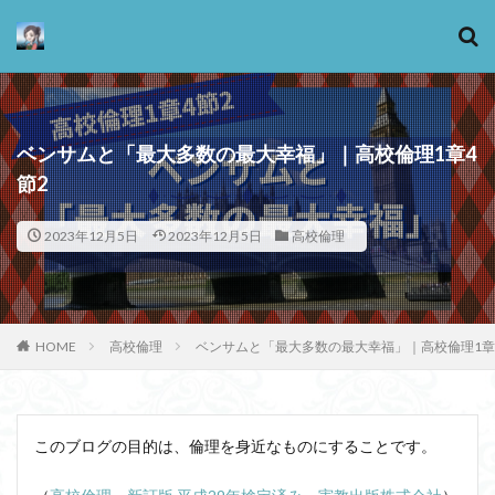
カテゴリー
ベンサムと「最大多数の最大幸福」｜高校倫理1章4
節2
タグ
2023年12月5日
2023年12月5日
高校倫理
13歳からのアート思考
感情
心にとって時間とは何か
心の哲学
忙しい
思考実験
恋愛
悪
情報
意味
意志
HOME
高校倫理
ベンサムと「最大多数の最大幸福」｜高校倫理1章
愛
愛と性と存在
愛着
戦闘思考力
広辞苑
手の倫理
抵抗権
文芸
新科学哲学
日本哲学の最前線
東浩紀
このブログの目的は、倫理を身近なものにすることです。
桐野夏生
構造主義
機能主義
正義
死ぬ権利
民藝
法学
形而上学
左脳