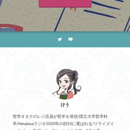
けう
哲学オタクのレジ店員が哲学を発信/国立大学哲学科
卒/himalayaラジオ2020年の顔50に選ばれる/リライズイ