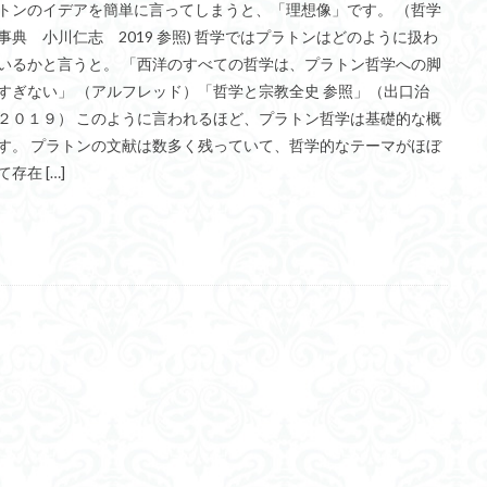
トンのイデアを簡単に言ってしまうと、「理想像」です。 （哲学
三段論法
無知の知
命のスイッチ
論理実証主義
苫野一徳
事典 小川仁志 2019 参照) 哲学ではプラトンはどのように扱わ
西洋哲学
観光
言葉と脳と心
言葉の魂の哲学
言語の恣
いるかと言うと。 「西洋のすべての哲学は、プラトン哲学への脚
言語論的転回
記憶力
認知行動療法
認識論的切断
責任
すぎない」 （アルフレッド）「哲学と宗教全史 参照」（出口治
体のローカル・ルールとコミュニケーション
近内悠太
道徳
野生の
２０１９） このように言われるほど、プラトン哲学は基礎的な概
す。 プラトンの文献は数多く残っていて、哲学的なテーマがほぼ
青山拓央
非合理性
頭が強い
頭の回転が速い
頭の回転の速い
存在 […]
輔
自由
生命倫理
糖尿病
生得観念
生成の哲学
生
識学
磯崎憲一郎
社会契約説
社会学
私たちはどう生きるか
るのか
私は脳ではない
科学哲学
積極的苦痛
経験論
自
の不確定性
老いなき世界
老化
考えるを考える
脱魔術化
主義
自己家畜化
自己意識
自己本位
自殺
自然権
食テクノロジー
ディフォルト・モード・ネットワーク
ジェンダー
ジョン・サール
ジョン・ロック
ソクラテス
ソシュール
タブラ・ラサ
ダイアナ・ウィン・ジョーンズ
テンストラベル
シニフィエ
トマス・ネーゲル
ハイデガー
パラダイム
パ
ラリー・パトナム
ファスティング
フィヒテ
フィルター理論