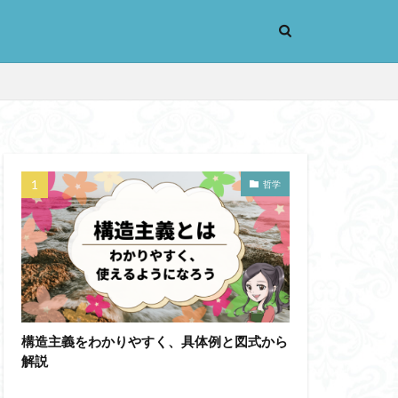
哲学
考実験
恋愛
辞苑
手の倫理
義
機能主義
人は紙一重
蒙
漱石
大乗仏教
構造主義をわかりやすく、具体例と図式から
解説
先立つ
小説