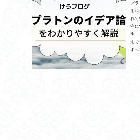
プラ
山口尚
法的
用語
行動と行為の違い
れて
言語プロソディ
注に
赤坂真理
身
明 
念で
闇の脳科学
すべて
食事
若松英
相対主義
知
私たちはどう生き
維摩経
翻訳
脳はすこぶる快楽
名言
2021
ジャン・ギトン
タイムトラベル
トマス・クーン
パロール
ヒ