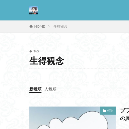
カテゴリー
HOME
生得観念
TAG
タグ
生得観念
13歳からのアート
悪
情報
抵抗権
文芸
新着順
人気順
正義
死ぬ権
哲学の教科書
善と悪のパラドッ
プ
哲学
失語症
岡田
の
実存主義
実