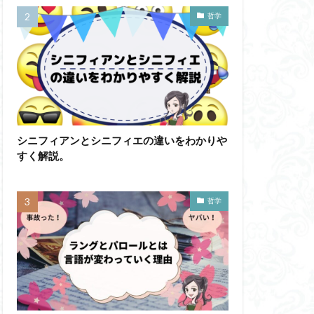
蛙化現象
哲学
意性
自由意志
思考
鏡像段階
人の話し方
成の実践
シニフィアンとシニフィエの違いをわかりや
すく解説。
然法
絶対王政
哲学ってどんなこと
哲学
ジェンダー・バイアス
ソフィスト
テンスレストラベル
ラダイムシフト
フィロソフィー