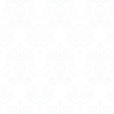
フーコー
フ
ブリコラージュ
じんしんせい
アウラ
アリ
ウィトゲンシュタ
カルトブランディ
合理的
像
代替プロテイン
具体例
分か
動物倫理
千
ブロードベント
ホッブズ
ボ
マルス九・ガブリ
ラッセル
ラ
ルソー
レビ