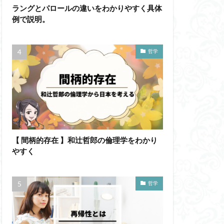
ラングとパロールの違いをわかりやすく具体
例で説明。
かげんしょう
わかりやすく
哲学
イメージ
ド記憶
エロス
ド
ブローカ
他人本位
六法
世俗化
副業
勉強の哲学
【 間柄的存在 】和辻哲郎の倫理学をわかり
不自由論
やすく
ペイ・フォワード
ガブリエル
哲学
自覚
ラカン
イ・アルチュセール
万人に対する闘争