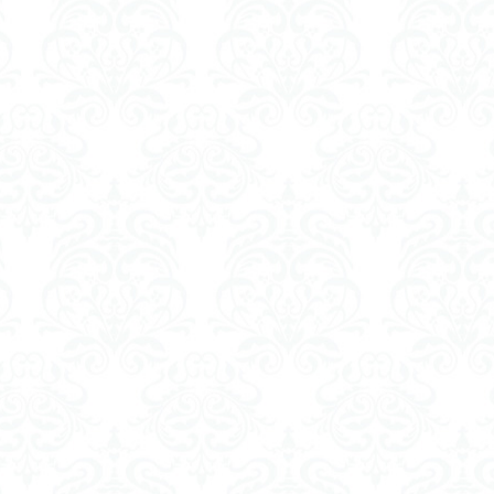
ードテック革命
フードロス対策
ショーペンハウアー
シニフィアン
イデア
IPS細胞
J哲学
kindle本
NMNサプリ
かえる
つながりすぎた世界の先に
はじめてのウィトゲンシュタイン
ひらめき
ストテレス
アルチュセール
イデア論
サルトル
イデオロギー
イン
ウィーバー
エピステーメー
エピソード様記憶
エピソー
ング
ギンギツネ
クオリア
クワイン
ゲーム理論
ブラン
中動態
中島義道
人は食事から作られる
人新世
人間
伊藤亜紗
価値
個人主義
倫理
健康
健康寿命
らない
利他
利他とはなにか
利他とは何か
前田健太郎
葉雅也
反証可能性
古田徹也
右脳
世界は贈与でできている
ユニバーサル・トーク
プラトン
プロタゴラス
ベンヤミン
ノボ
ポパー
マックス・ウェーバー
マリーの部屋
マルクス・
エル
マーケティング
マーケティング論
ライフスパン
不知の
ンガージュ
ラング
リチャード・ランガム
リヴァイアサン
ル
ット
レヴィ＝ストロース
ロバート・ヒース
一般意志
万人の