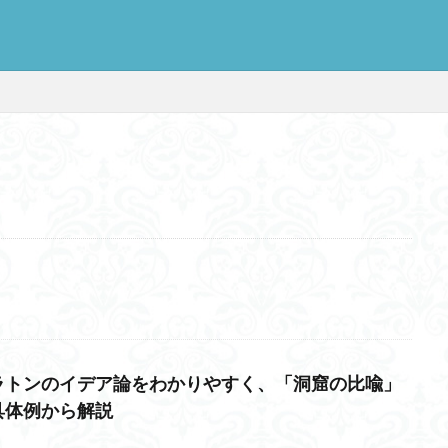
思考
感情
心にとって時間とは何か
心の哲学
忙しい
思
意味
意志
愛
愛と性と存在
愛着
戦闘思考力
広
新科学哲学
日本哲学の最前線
東浩紀
桐野夏生
構造主
利
民藝
法学
形而上学
左脳
洞窟の比喩
天才と変
哲学の日
哲学は役に立つのか
哲学的ゾンビ
哲学者とは
啓
クス
囚人のジレンマ
國分功一朗
國分国一郎
執着
夏目
ラトンのイデア論をわかりやすく、「洞窟の比喩」
斗司夫
女性のいない民主主義
好き
宇佐美りん
実存は本質に
具体例から解説
学
家畜化
家畜化症候群
寸断された身体
対話
小乗仏教