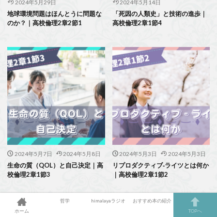
2024年5月29日
2024年5月14日
地球環境問題はほんとうに問題な
「死因の人類史」と技術の進歩｜
のか？｜高校倫理2章2節1
高校倫理2章1節4
2024年5月7日
2024年5月8日
2024年5月3日
2024年5月3日
生命の質（QOL）と自己決定｜高
リプロダクティブ‐ライツとは何か
校倫理2章1節3
｜高校倫理2章1節2
哲学
himalayaラジオ
おすすめ本の紹介
ホーム
TOPへ