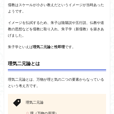
批判
儒教はスケールが小さい教えだというイメージが当時あった
した
アルチュセール
イデア論
サルトル
ようです。
陽明
イデオロギー
イメージ
ウィトゲンシュタイン
学
イメージを払拭するため、朱子は陰陽説や五行説、仏教や道
ウィーバー
エピステーメー
エピソード様記憶
2.1
教の思想などを儒教に取り入れ、朱子学（新儒教）を築きあ
知行
エピソード記憶
エロス
カルトブランディング
合一
げました。
ギンギツネ
クオリア
クワイン
ゲーム理論
ブランド
ブローカ
合理的
像
中動態
朱子学といえば
理気二元論
と
性即理
です。
中島義道
人は食事から作られる
人新世
人間
他人本位
代替プロテイン
伊藤亜紗
価値
理気二元論とは
個人主義
倫理
健康
健康寿命
六法
世俗化
具体例
分からない
利他
理気二元論とは、万物が理と気の二つの要素からなっている
利他とはなにか
利他とは何か
前田健太郎
という考え方です。
副業
勉強の哲学
動物倫理
千葉雅也
反証可能性
古田徹也
右脳
理気二元論
世界は贈与でできている
不自由論
ブロードベント
理（万物の原理）