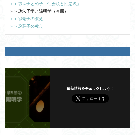
＞＞②孟子と荀子「性善説と性悪説」
＞＞③朱子学と陽明学（今回）
＞＞④老子の教え
＞＞⑤荘子の教え
最新情報をチェックしよう！