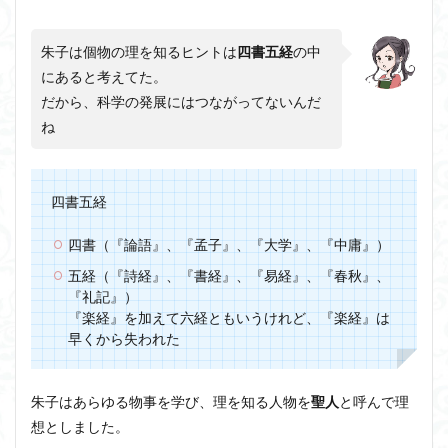
朱子は個物の理を知るヒントは
四書五経
の中
にあると考えてた。
だから、科学の発展にはつながってないんだ
ね
四書五経
四書（『論語』、『孟子』、『大学』、『中庸』）
五経（『詩経』、『書経』、『易経』、『春秋』、
『礼記』）
『楽経』を加えて六経ともいうけれど、『楽経』は
早くから失われた
朱子はあらゆる物事を学び、理を知る人物を
聖人
と呼んで理
想としました。