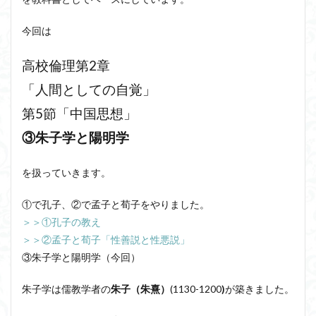
洞窟の比喩
天才と変人は紙一重
哲学の教科書
今回は
哲学の日
哲学は役に立つのか
哲学的ゾンビ
哲学者とは
啓蒙
善と悪のパラドックス
高校倫理第2章
囚人のジレンマ
國分功一朗
國分国一郎
執着
「人間としての自覚」
夏目漱石
大乗仏教
失語症
岡田斗司夫
第5節「中国思想」
女性のいない民主主義
好き
宇佐美りん
③朱子学と陽明学
実存は本質に先立つ
実存主義
実学
家畜化
家畜化症候群
寸断された身体
対話
小乗仏教
を扱っていきます。
小説
山口尚
法的三段論法
無知の知
①で孔子、②で孟子と荀子をやりました。
命のスイッチ
論理実証主義
苫野一徳
＞＞①孔子の教え
蛙化現象
行動と行為の違い
西洋哲学
観光
＞＞②孟子と荀子「性善説と性悪説」
言葉と脳と心
言葉の魂の哲学
言語の恣意性
③朱子学と陽明学（今回）
言語プロソディ
言語論的転回
記憶力
朱子学は儒教学者の
朱子（朱熹）
(1130-1200
)
が築きました。
認知行動療法
認識論的切断
責任
自由意志
赤坂真理
身体のローカル・ルールとコミュニケーション