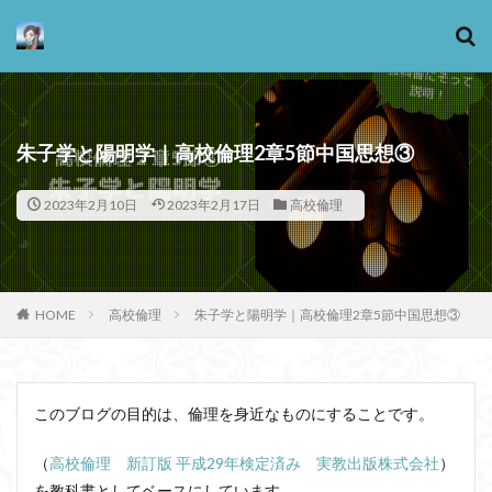
カテゴリー
朱子学と陽明学｜高校倫理2章5節中国思想③
2023年2月10日
2023年2月17日
高校倫理
タグ
13歳からのアート思考
感情
心にとって時間とは何か
心の哲学
忙しい
HOME
高校倫理
朱子学と陽明学｜高校倫理2章5節中国思想③
思考実験
恋愛
悪
情報
意味
意志
愛
愛と性と存在
愛着
戦闘思考力
広辞苑
手の倫理
抵抗権
文芸
このブログの目的は、倫理を身近なものにすることです。
新科学哲学
日本哲学の最前線
東浩紀
桐野夏生
構造主義
機能主義
正義
（
高校倫理 新訂版 平成29年検定済み 実教出版株式会社
）
死ぬ権利
民藝
法学
形而上学
左脳
を教科書としてベースにしています。