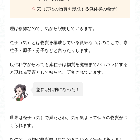
ユニバーサル・トーク
プラトン
プロタゴラス
気（万物の物質を形成する気体状の粒子）
ベンヤミン
ペイ・フォワード
ホッブズ
ボノボ
ポパー
マックス・ウェーバー
理は複雑なので、気から説明していきます。
マリーの部屋
マルクス・ガブリエル
マルス九・ガブリエル
マーケティング
粒子（気）とは物質を構成している微細なつぶのことで、素
マーケティング論
ライフスパン
不知の自覚
粒子・原子・分子などと言ったりします。
ラカン
ラッセル
ランガージュ
ラング
現代科学からみても素粒子は物質を究極までバラバラにする
リチャード・ランガム
リヴァイアサン
と現れる要素として知られ、研究されています。
ルイ・アルチュセール
ルソー
レビット
レヴィ＝ストロース
ロバート・ヒース
一般意志
急に現代的になった！
万人の万人に対する闘争
魔法使いハウルと火の悪魔
検索
世界は粒子（気）で満たされ、気が集まって個々の物質がつ
くられます。
なので、万物の物質面は気でできていると朱子は考えまし