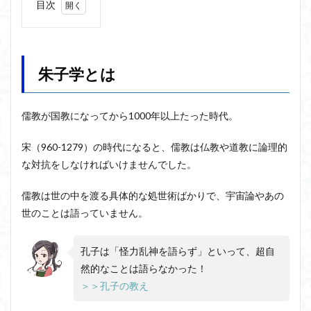
目次
ジョン・サール
ジョン・ロック
ソクラテス
1
朱子
ソシュール
ソフィスト
タイムトラベル
学と
タブラ・ラサ
ダイアナ・ウィン・ジョーンズ
は
朱子学とは
テンストラベル
テンスレストラベル
1.1
理気
トマス・クーン
シニフィエ
トマス・ネーゲル
二元
儒教が国教になってから1000年以上たった時代。
論と
ハイデガー
パラダイム
パラダイムシフト
は
パロール
ヒラリー・パトナム
ファスティング
宋（960-1279）の時代になると、儒教は仏教や道教に論理的
1.2
な対抗をしなければいけませんでした。
フィヒテ
フィルター理論
フィロソフィー
性即
理と
フーコー
フードテック革命
フードロス対策
儒教は世の中を渡る具体的な処世術ばかりで、宇宙論やあの
は
ショーペンハウアー
シニフィアン
ブリコラージュ
世のことは語っていません。
1.3
イデア
IPS細胞
J哲学
kindle本
居敬
窮理
NMNサプリ
かえるかげんしょう
じんしんせい
孔子は「怪力乱神を語らず」といって、超自
とは
然的なことは語らなかった！
つながりすぎた世界の先に
2
＞＞孔子の教え
はじめてのウィトゲンシュタイン
ひらめき
朱子
学を
わかりやすく
アウラ
アリストテレス