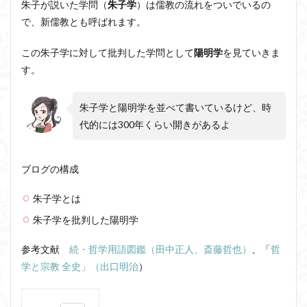
朱子が説いた学問（
朱子学
）は儒教の流れをついでいるの
近内悠太
道徳
野生の思考
鏡像段階
で、新儒教とも呼ばれます。
闇の脳科学
青山拓央
非合理性
頭が強い
この朱子学に対して批判した学問として
陽明学
を見ていきま
頭の回転が速い
頭の回転の速い人の話し方
食事
す。
若松英輔
自由
生命倫理
糖尿病
生得観念
生成の哲学
生成の実践
相対主義
朱子学と陽明学を並べて書いているけど、時
知識学
磯崎憲一郎
社会契約説
社会学
代的には300年くらい開きがあるよ
私たちはどう生きるか
私たちはどう生きるのか
私は脳ではない
科学哲学
積極的苦痛
経験論
ブログの構成
自然法
絶対王政
維摩経
翻訳の不確定性
朱子学とは
老いなき世界
老化
考えるを考える
脱魔術化
朱子学を批判した陽明学
脳はすこぶる快楽主義
自己家畜化
自己意識
自己本位
自殺
自然権
哲学ってどんなこと
参考文献
続・哲学用語図鑑（田中正人、斎藤哲也）
、「
哲
名言
2021食テクノロジー
学と宗教 全史」（出口明治
）
ディフォルト・モード・ネットワーク
ジェンダー
ジェンダー・バイアス
ジャン・ギトン