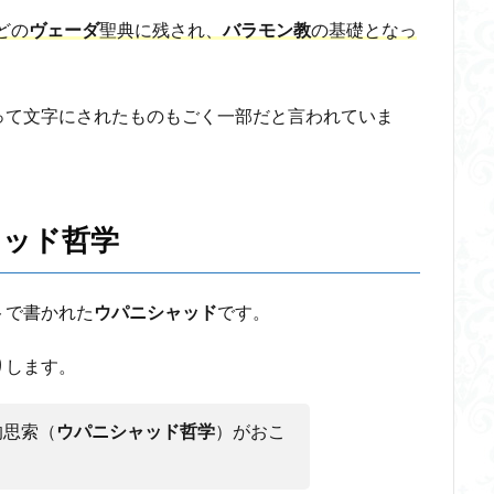
どの
ヴェーダ
聖典に残され、
バラモン教
の基礎となっ
って文字にされたものもごく一部だと言われていま
ャッド哲学
トで書かれた
ウパニシャッド
です。
りします。
的思索（
ウパニシャッド哲学
）がおこ