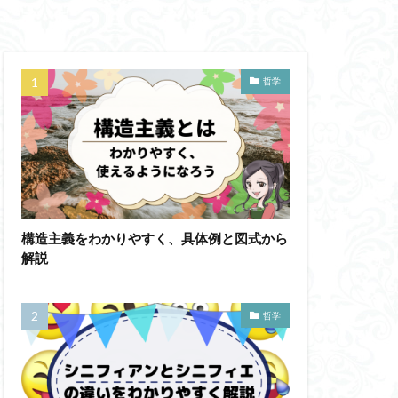
蛙化現象
意性
自由意志
哲学
思考
鏡像段階
人の話し方
成の実践
然法
絶対王政
構造主義をわかりやすく、具体例と図式から
哲学ってどんなこと
解説
ジェンダー・バイアス
ソフィスト
哲学
テンスレストラベル
ラダイムシフト
フィロソフィー