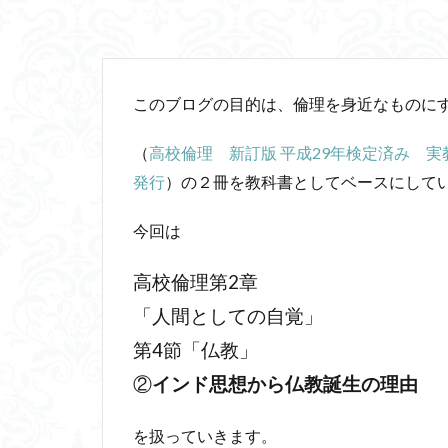
山口尚
法的
行動と行為の違い
言語プロソディ
このブログの目的は、倫理を身近なものに
赤坂真理
身
闇の脳科学
（
高校倫理 新訂版 平成29年検定済み 
食事
若松英
発行
）の２冊を教科書としてベースにして
相対主義
知
私たちはどう生き
今回は
維摩経
翻訳
高校倫理第2章
脳はすこぶる快楽
「人間としての自覚」
名言
2021
第4節「仏教」
ジャン・ギトン
タイムトラベル
②
インド思想から仏教誕生の理由
トマス・クーン
を扱っていきます。
パロール
ヒ