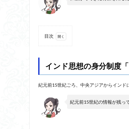
魔法使いハウルと
目次
1
イン
ド思
想の
インド思想の身分制度「
身分
制度
「カ
紀元前15世紀ごろ、中央アジアからインド
ース
ト制
度」
紀元前15世紀の情報が残っ
とは
2
イ
ン