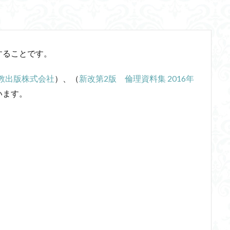
三段論法
無知の知
命のスイッチ
論理実証主義
苫野一徳
西洋哲学
観光
言葉と脳と心
言葉の魂の哲学
言語の恣
言語論的転回
記憶力
認知行動療法
認識論的切断
責任
することです。
体のローカル・ルールとコミュニケーション
近内悠太
道徳
野生の
青山拓央
非合理性
頭が強い
頭の回転が速い
頭の回転の速い
実教出版株式会社
）、（
新改第2版 倫理資料集 2016年
輔
自由
生命倫理
糖尿病
生得観念
生成の哲学
生
います。
識学
磯崎憲一郎
社会契約説
社会学
私たちはどう生きるか
るのか
私は脳ではない
科学哲学
積極的苦痛
経験論
自
の不確定性
老いなき世界
老化
考えるを考える
脱魔術化
主義
自己家畜化
自己意識
自己本位
自殺
自然権
食テクノロジー
ディフォルト・モード・ネットワーク
ジェンダー
ジョン・サール
ジョン・ロック
ソクラテス
ソシュール
タブラ・ラサ
ダイアナ・ウィン・ジョーンズ
テンストラベル
シニフィエ
トマス・ネーゲル
ハイデガー
パラダイム
パ
ラリー・パトナム
ファスティング
フィヒテ
フィルター理論