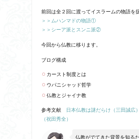
フーコー
フ
前回は全２回に渡ってイスラームの物語を
ブリコラージュ
＞＞ムハンマドの物語①
じんしんせい
＞＞シーア派とスンニ派②
アウラ
アリ
ウィトゲンシュタ
今回から仏教に移ります。
カルトブランディ
ブログ構成
合理的
像
代替プロテイン
カースト制度とは
具体例
分か
ウパニシャッド哲学
動物倫理
千
仏教とジャイナ教
ブロードベント
ホッブズ
ボ
参考文献
日本仏教は謎だらけ（三田誠広
マルス九・ガブリ
（祝田秀全）
ラッセル
ラ
ルソー
レビ
仏教がでてきた背景を知る