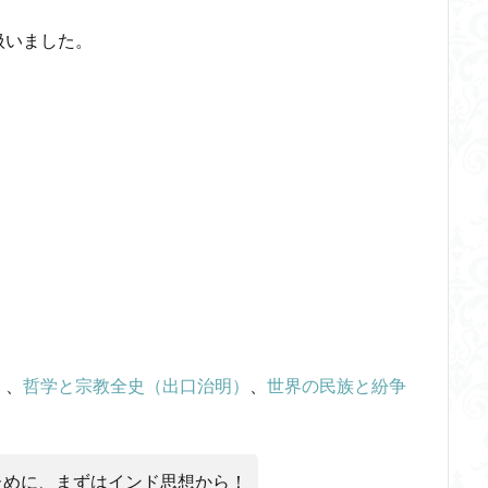
ードテック革命
フードロス対策
ショーペンハウアー
シニフィアン
扱いました。
イデア
IPS細胞
J哲学
kindle本
NMNサプリ
かえる
つながりすぎた世界の先に
はじめてのウィトゲンシュタイン
ひらめき
ストテレス
アルチュセール
イデア論
サルトル
イデオロギー
イン
ウィーバー
エピステーメー
エピソード様記憶
エピソー
ング
ギンギツネ
クオリア
クワイン
ゲーム理論
ブラン
中動態
中島義道
人は食事から作られる
人新世
人間
伊藤亜紗
価値
個人主義
倫理
健康
健康寿命
らない
利他
利他とはなにか
利他とは何か
前田健太郎
葉雅也
反証可能性
古田徹也
右脳
世界は贈与でできている
ユニバーサル・トーク
プラトン
プロタゴラス
ベンヤミン
ノボ
ポパー
マックス・ウェーバー
マリーの部屋
マルクス・
）
、
哲学と宗教全史（出口治明）
、
世界の民族と紛争
エル
マーケティング
マーケティング論
ライフスパン
不知の
ンガージュ
ラング
リチャード・ランガム
リヴァイアサン
ル
ット
レヴィ＝ストロース
ロバート・ヒース
一般意志
万人の
ために、まずはインド思想から！