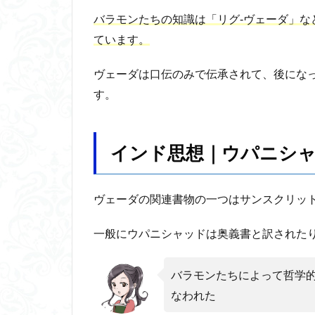
イン
バラモンたちの知識は「リグ‐ヴェーダ」な
ド思
想か
ています。
ら仏
教が
ヴェーダは口伝のみで伝承されて、後にな
でて
す。
きた
理由
インド思想｜ウパニシ
ヴェーダの関連書物の一つはサンスクリッ
一般にウパニシャッドは奥義書と訳された
バラモンたちによって哲学
なわれた