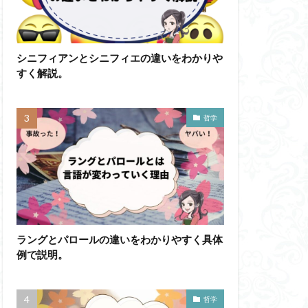
かげんしょう
わかりやすく
シニフィアンとシニフィエの違いをわかりや
すく解説。
イメージ
ド記憶
エロス
ド
ブローカ
哲学
他人本位
六法
世俗化
副業
勉強の哲学
不自由論
ペイ・フォワード
ラングとパロールの違いをわかりやすく具体
ガブリエル
例で説明。
自覚
ラカン
イ・アルチュセール
哲学
万人に対する闘争