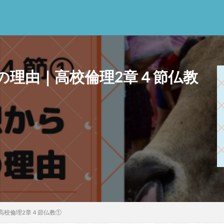
の理由｜高校倫理2章４節仏教
思考
感情
心にとって時間とは何か
心の哲学
忙しい
思
意味
意志
愛
愛と性と存在
愛着
戦闘思考力
広
新科学哲学
日本哲学の最前線
東浩紀
桐野夏生
構造主
利
民藝
法学
形而上学
左脳
洞窟の比喩
天才と変
哲学の日
哲学は役に立つのか
哲学的ゾンビ
哲学者とは
啓
クス
囚人のジレンマ
國分功一朗
國分国一郎
執着
夏目
斗司夫
女性のいない民主主義
好き
宇佐美りん
実存は本質に
高校倫理2章４節仏教①
学
家畜化
家畜化症候群
寸断された身体
対話
小乗仏教