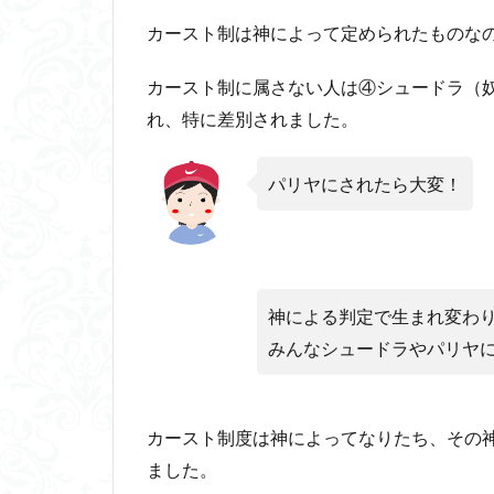
3
カースト制は神によって定められたものな
イ
ン
カースト制に属さない人は④シュードラ（
ド
思
れ、特に差別されました。
想
か
パリヤにされたら大変！
ら
仏
教
と
ジ
ャ
神による判定で生まれ変わ
イ
みんなシュードラやパリヤ
ナ
教
が
誕
カースト制度は神によってなりたち、その
生
ました。
3.1