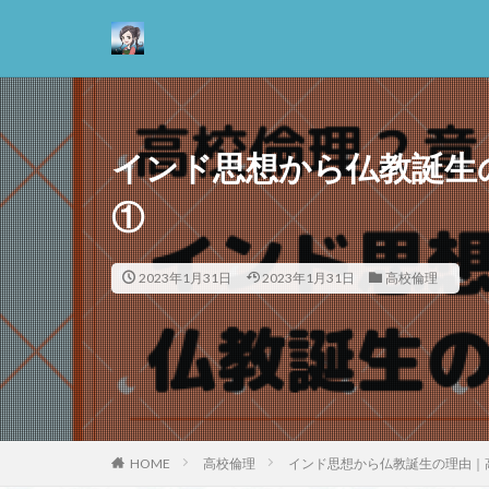
カテゴリー
インド思想から仏教誕生
タグ
①
13歳からのアート
2023年1月31日
2023年1月31日
悪
高校倫理
情報
抵抗権
文芸
正義
死ぬ権
哲学の教科書
善と悪のパラドッ
失語症
岡田
HOME
高校倫理
インド思想から仏教誕生の理由｜
実存主義
実