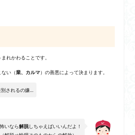
うまれかわることです。
こない（
業、カルマ
）の善悪によって決まります。
差別されるの嫌…
怖いなら
解脱
しちゃえばいいんだよ！
（解脱⇒輪廻そのものからの解放）