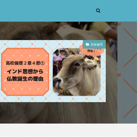
高校倫理
考実験
恋愛
辞苑
手の倫理
義
機能主義
人は紙一重
蒙
漱石
大乗仏教
先立つ
小説