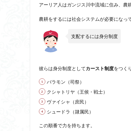
アーリア人はガンジス川中流域に住み、農
ド
思
想
農耕をするには社会システムが必要になっ
｜
ウ
パ
支配するには身分制度
ニ
シ
ャ
ッ
ド
彼らは身分制度として
カースト制度
をつく
哲
学
バラモン（司祭）
2.1
クシャトリヤ（王侯・戦士）
ウパ
ヴァイシャ（庶民）
ニシ
ャッ
シュードラ（隷属民）
ド哲
学の
この順番で力を持ちます。
内容