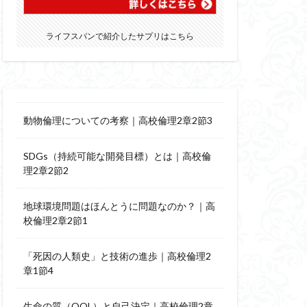
ライフスパンで紹介したサプリはこちら
動物倫理についての考察｜高校倫理2章2節3
SDGs（持続可能な開発目標）とは｜高校倫
理2章2節2
地球環境問題はほんとうに問題なのか？｜高
校倫理2章2節1
「死因の人類史」と技術の進歩｜高校倫理2
章1節4
生命の質（QOL）と自己決定｜高校倫理2章