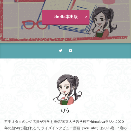
アルチュセール
イデア論
サルトル
kindle本出版
イデオロギー
イメージ
ウィトゲンシュタイン
ウィーバー
エピステーメー
エピソード様記憶
エピソード記憶
エロス
カルトブランディング
ギンギツネ
クオリア
クワイン
ゲーム理論
ブランド
ブローカ
合理的
像
中動態
中島義道
人は食事から作られる
人新世
人間
他人本位
代替プロテイン
伊藤亜紗
価値
個人主義
倫理
健康
健康寿命
六法
世俗化
具体例
分からない
利他
利他とはなにか
利他とは何か
前田健太郎
副業
勉強の哲学
動物倫理
千葉雅也
けう
反証可能性
古田徹也
右脳
哲学オタクのレジ店員が哲学を発信/国立大学哲学科卒/himalayaラジオ2020
世界は贈与でできている
不自由論
ブロードベント
年の顔50に選ばれる/リライズインタビュー動画（YouTube）あり/8歳・5歳の