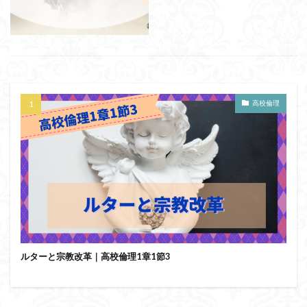
洞窟の比喩
天才と変人は紙一重
哲学の教科書
哲学の日
哲学は役に立つのか
哲学的ゾンビ
哲学者とは
啓蒙
善と悪のパラドックス
囚人のジレンマ
國分功一朗
國分国一郎
執着
夏目漱石
大乗仏教
失語症
岡田斗司夫
高校倫理
女性のいない民主主義
好き
宇佐美りん
実存は本質に先立つ
実存主義
実学
家畜化
家畜化症候群
寸断された身体
対話
小乗仏教
小説
山口尚
法的三段論法
無知の知
命のスイッチ
論理実証主義
苫野一徳
蛙化現象
行動と行為の違い
西洋哲学
観光
言葉と脳と心
言葉の魂の哲学
言語の恣意性
ルターと宗教改革｜高校倫理1章1節3
言語プロソディ
言語論的転回
記憶力
認知行動療法
認識論的切断
責任
自由意志
赤坂真理
身体のローカル・ルールとコミュニケーション