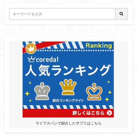
近内悠太
道徳
野生の思考
鏡像段階
闇の脳科学
青山拓央
非合理性
頭が強い
頭の回転が速い
頭の回転の速い人の話し方
食事
若松英輔
自由
生命倫理
糖尿病
生得観念
生成の哲学
生成の実践
相対主義
知識学
磯崎憲一郎
社会契約説
社会学
私たちはどう生きるか
私たちはどう生きるのか
私は脳ではない
科学哲学
積極的苦痛
経験論
自然法
絶対王政
維摩経
翻訳の不確定性
老いなき世界
老化
考えるを考える
脱魔術化
脳はすこぶる快楽主義
自己家畜化
自己意識
自己本位
自殺
自然権
哲学ってどんなこと
名言
2021食テクノロジー
ライフスパンで紹介したサプリはこちら
ディフォルト・モード・ネットワーク
ジェンダー
ジェンダー・バイアス
ジャン・ギトン