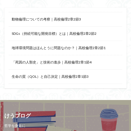
ジョン・サール
ジョン・ロック
ソクラテス
ソシュール
ソフィスト
タイムトラベル
動物倫理についての考察｜高校倫理2章2節3
タブラ・ラサ
ダイアナ・ウィン・ジョーンズ
SDGs（持続可能な開発目標）とは｜高校倫理2章2節2
テンストラベル
テンスレストラベル
トマス・クーン
シニフィエ
トマス・ネーゲル
地球環境問題はほんとうに問題なのか？｜高校倫理2章2節1
ハイデガー
パラダイム
パラダイムシフト
パロール
ヒラリー・パトナム
ファスティング
「死因の人類史」と技術の進歩｜高校倫理2章1節4
フィヒテ
フィルター理論
フィロソフィー
生命の質（QOL）と自己決定｜高校倫理2章1節3
フーコー
フードテック革命
フードロス対策
ショーペンハウアー
シニフィアン
ブリコラージュ
イデア
IPS細胞
J哲学
kindle本
NMNサプリ
かえるかげんしょう
じんしんせい
つながりすぎた世界の先に
けうブログ
はじめてのウィトゲンシュタイン
ひらめき
哲学を身近に
わかりやすく
アウラ
アリストテレス