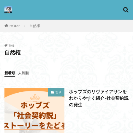
HOME
自然権
カテゴリー
TAG
自然権
タグ
13歳からのアート思考
感情
新着順
人気順
心にとって時間とは何か
心の哲学
忙しい
思考実験
恋愛
悪
情報
意味
意志
ホッブズのリヴァイアサンを
哲学
愛
愛と性と存在
愛着
戦闘思考力
わかりやすく紹介-社会契約説
広辞苑
手の倫理
抵抗権
の発生
文芸
新科学哲学
日本哲学の最前線
東浩紀
桐野夏生
構造主義
機能主義
正義
死ぬ権利
民藝
法学
形而上学
左脳