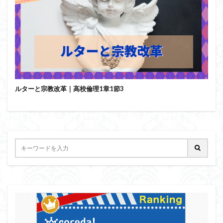
近内悠太
道徳
野生の思考
鏡像段階
闇の脳科学
青山拓央
非合理性
頭が強い
頭の回転が速い
頭の回転の速い人の話し方
食事
若松英輔
自由
生命倫理
糖尿病
生得観念
生成の哲学
生成の実践
相対主義
知識学
磯崎憲一郎
社会契約説
社会学
ルターと宗教改革｜高校倫理1章1節3
私たちはどう生きるか
私たちはどう生きるのか
私は脳ではない
科学哲学
積極的苦痛
経験論
自然法
絶対王政
維摩経
翻訳の不確定性
老いなき世界
老化
考えるを考える
脱魔術化
脳はすこぶる快楽主義
自己家畜化
自己意識
自己本位
自殺
自然権
哲学ってどんなこと
名言
2021食テクノロジー
ディフォルト・モード・ネットワーク
ジェンダー
ジェンダー・バイアス
ジャン・ギトン