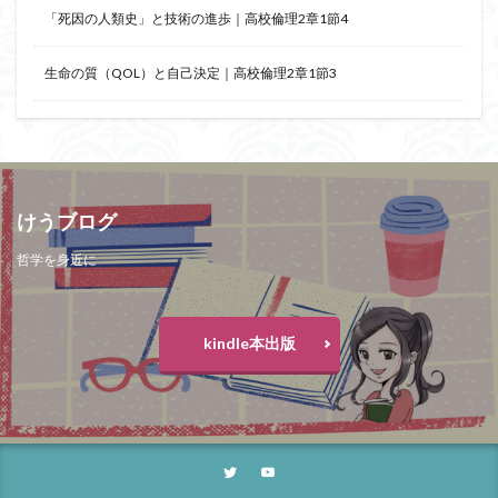
「死因の人類史」と技術の進歩｜高校倫理2章1節4
アルチュセール
イデア論
サルトル
イデオロギー
イメージ
ウィトゲンシュタイン
生命の質（QOL）と自己決定｜高校倫理2章1節3
ウィーバー
エピステーメー
エピソード様記憶
エピソード記憶
エロス
カルトブランディング
ギンギツネ
クオリア
クワイン
ゲーム理論
ブランド
ブローカ
合理的
像
中動態
けうブログ
中島義道
人は食事から作られる
人新世
人間
哲学を身近に
他人本位
代替プロテイン
伊藤亜紗
価値
個人主義
倫理
健康
健康寿命
六法
世俗化
具体例
分からない
利他
kindle本出版
利他とはなにか
利他とは何か
前田健太郎
副業
勉強の哲学
動物倫理
千葉雅也
反証可能性
古田徹也
右脳
世界は贈与でできている
不自由論
ブロードベント