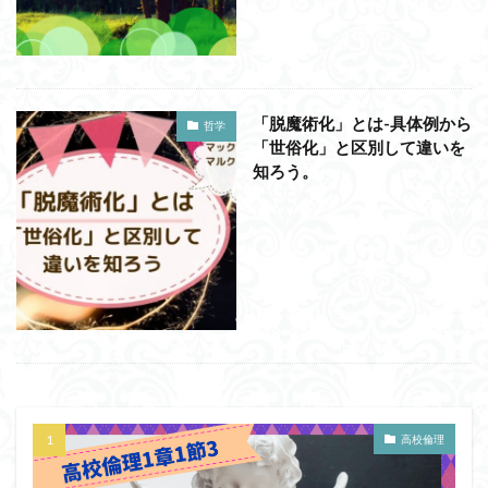
洞窟の比喩
天才と変人は紙一重
哲学の教科書
哲学の日
哲学は役に立つのか
哲学的ゾンビ
哲学者とは
啓蒙
善と悪のパラドックス
「脱魔術化」とは-具体例から
囚人のジレンマ
國分功一朗
國分国一郎
執着
哲学
「世俗化」と区別して違いを
夏目漱石
大乗仏教
失語症
岡田斗司夫
知ろう。
女性のいない民主主義
好き
宇佐美りん
実存は本質に先立つ
実存主義
実学
家畜化
家畜化症候群
寸断された身体
対話
小乗仏教
小説
山口尚
法的三段論法
無知の知
命のスイッチ
論理実証主義
苫野一徳
蛙化現象
行動と行為の違い
西洋哲学
観光
言葉と脳と心
言葉の魂の哲学
言語の恣意性
言語プロソディ
言語論的転回
記憶力
高校倫理
認知行動療法
認識論的切断
責任
自由意志
赤坂真理
身体のローカル・ルールとコミュニケーション