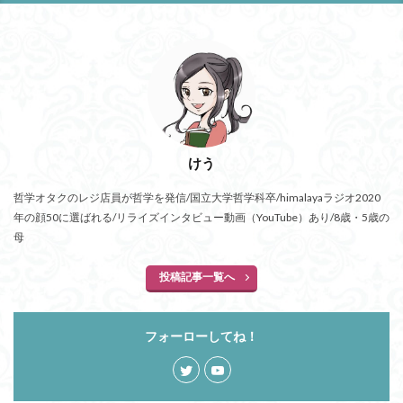
ユニバーサル・トーク
プラトン
プロタゴラス
ベンヤミン
ペイ・フォワード
ホッブズ
ボノボ
ポパー
マックス・ウェーバー
マリーの部屋
マルクス・ガブリエル
マルス九・ガブリエル
マーケティング
マーケティング論
ライフスパン
不知の自覚
けう
ラカン
ラッセル
ランガージュ
ラング
リチャード・ランガム
リヴァイアサン
哲学オタクのレジ店員が哲学を発信/国立大学哲学科卒/himalayaラジオ2020
ルイ・アルチュセール
ルソー
レビット
年の顔50に選ばれる/リライズインタビュー動画（YouTube）あり/8歳・5歳の
母
レヴィ＝ストロース
ロバート・ヒース
一般意志
万人の万人に対する闘争
魔法使いハウルと火の悪魔
投稿記事一覧へ
検索
フォーローしてね！