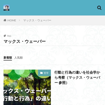
HOME
マックス・ウェーバー
カテゴリー
TAG
マックス・ウェーバー
タグ
13歳からのアート思考
感情
新着順
人気順
心にとって時間とは何か
心の哲学
忙しい
思考実験
恋愛
悪
情報
意味
意志
行動と行為の違いを社会学か
哲学
愛
愛と性と存在
愛着
戦闘思考力
ら考察（マックス・ウェーバ
広辞苑
手の倫理
抵抗権
ー 参照）
文芸
新科学哲学
日本哲学の最前線
東浩紀
桐野夏生
構造主義
機能主義
正義
死ぬ権利
民藝
法学
形而上学
左脳