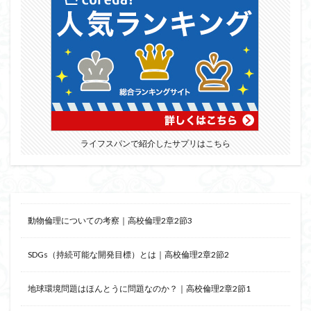
ジョン・サール
ジョン・ロック
ソクラテス
ソシュール
ソフィスト
タイムトラベル
タブラ・ラサ
ダイアナ・ウィン・ジョーンズ
テンストラベル
テンスレストラベル
トマス・クーン
シニフィエ
トマス・ネーゲル
ハイデガー
パラダイム
パラダイムシフト
パロール
ヒラリー・パトナム
ファスティング
ライフスパンで紹介したサプリはこちら
フィヒテ
フィルター理論
フィロソフィー
フーコー
フードテック革命
フードロス対策
ショーペンハウアー
シニフィアン
ブリコラージュ
動物倫理についての考察｜高校倫理2章2節3
イデア
IPS細胞
J哲学
kindle本
NMNサプリ
かえるかげんしょう
じんしんせい
SDGs（持続可能な開発目標）とは｜高校倫理2章2節2
つながりすぎた世界の先に
地球環境問題はほんとうに問題なのか？｜高校倫理2章2節1
はじめてのウィトゲンシュタイン
ひらめき
わかりやすく
アウラ
アリストテレス